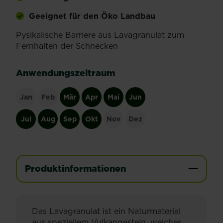
Geeignet für den Öko Landbau
Pysikalische Barriere aus Lavagranulat zum
Fernhalten der Schnecken
Anwendungszeitraum
Jan
Feb
Mär
Apr
Mai
Jun
Jul
Aug
Sep
Okt
Nov
Dez
Produktinformationen
Das Lavagranulat ist ein Naturmaterial
aus speziellem Vulkangestein, welches