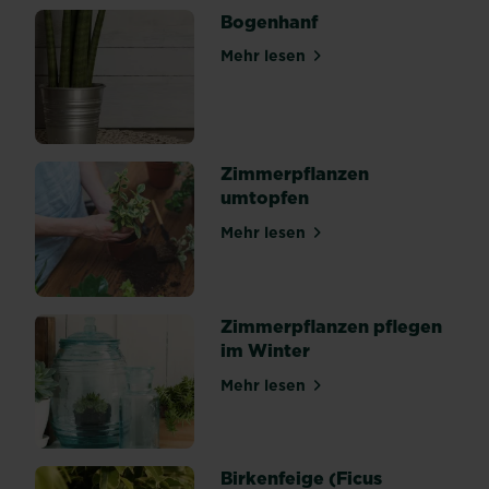
Bogenhanf
ist
mit
Mehr lesen
über Bogenhanf
ihrem
tropischen
Aussehen
nicht
nur
Zimmerpflanzen
bei
umtopfen
Pflanzenliebhabern
Mehr lesen
beliebt
über Zimmerpflanzen umto
–
ihre
großen,
Zimmerpflanzen pflegen
dunkelgrünen
im Winter
und
geschlitzten
Mehr lesen
über Zimmerpflanzen pfleg
Blätter
liegen
stark
Birkenfeige (Ficus
im