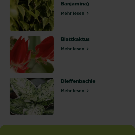
Banjamina)
Trend
und...
Mehr lesen
über Birkenfeige (Ficus Ban
Blattkaktus
Mehr lesen
über Blattkaktus
Dieffenbachie
Mehr lesen
über Dieffenbachie