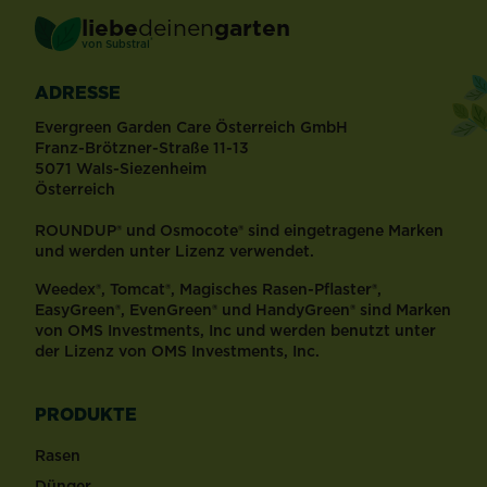
liebe
deinen
garten
®
von Substral
ADRESSE
Evergreen Garden Care Österreich GmbH
Franz-Brötzner-Straße 11-13
5071 Wals-Siezenheim
Österreich
ROUNDUP® und Osmocote® sind eingetragene Marken
und werden unter Lizenz verwendet.
Weedex®, Tomcat®, Magisches Rasen-Pflaster®,
EasyGreen®, EvenGreen® und HandyGreen® sind Marken
von OMS Investments, Inc und werden benutzt unter
der Lizenz von OMS Investments, Inc.
PRODUKTE
Rasen
Dünger