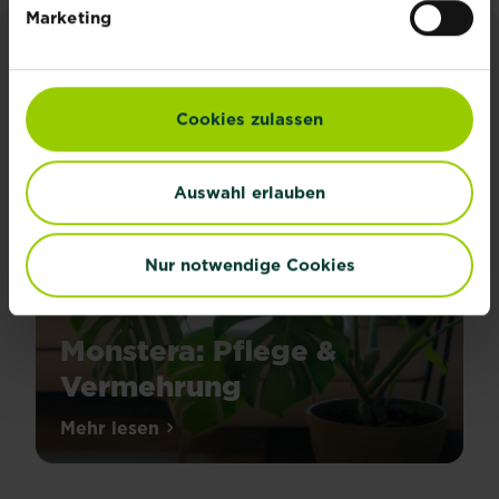
Marketing
INSPIRATION & RATGEBER
Alle Artikel entdecken
Cookies zulassen
Auswahl erlauben
Nur notwendige Cookies
Monstera: Pflege &
Vermehrung
Die
Mehr lesen
über Monstera: Pflege & Vermehrung
Monstera
deliciosa
(Fensterblatt)