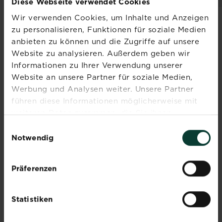
vergleichen
vergleichen
Diese Webseite verwendet Cookies
Wir verwenden Cookies, um Inhalte und Anzeigen
zu personalisieren, Funktionen für soziale Medien
anbieten zu können und die Zugriffe auf unsere
Website zu analysieren. Außerdem geben wir
Abonniere jetzt
Informationen zu Ihrer Verwendung unserer
den Liebe deinen
Website an unsere Partner für soziale Medien,
Werbung und Analysen weiter. Unsere Partner
Garten Newsletter
führen diese Informationen möglicherweise mit
Melde dich jetzt zu unserem
weiteren Daten zusammen, die Sie ihnen
Newsletter an und erhalte
bereitgestellt haben oder die sie im Rahmen Ihrer
Einwilligungsauswahl
Inspiration, Tipps und
Nutzung der Dienste gesammelt haben.
Notwendig
Ratschläge von unseren
Experten.
Präferenzen
Jetzt anmelden
Statistiken