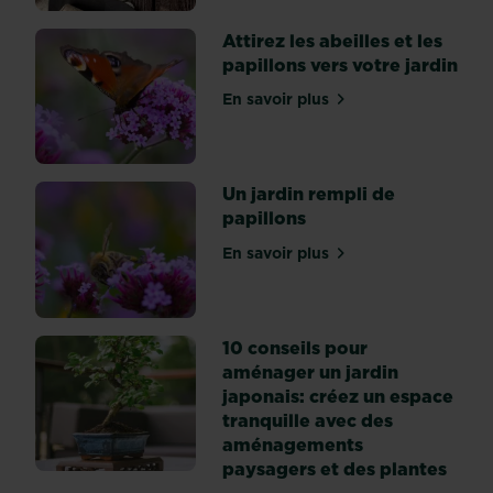
le
moment
Attirez les abeilles et les
est
papillons vers votre jardin
venu
En savoir plus
de
sur Attirez les abeilles et 
préparer
votre
jardin
Un jardin rempli de
pour
papillons
le
printemps.
En savoir plus
sur Un jardin rempli de pap
Mettez-
vous
à
10 conseils pour
la
aménager un jardin
taille
japonais: créez un espace
des
tranquille avec des
arbres
aménagements
et
paysagers et des plantes
replantez