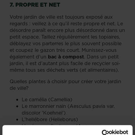
7. PROPRE ET NET
Votre jardin de ville est toujours exposé aux
regards : veillez à ce qu’il reste propre et net. Le
désordre paraît encore plus désordonné dans un
petit espace. Taillez régulièrement les topiaires,
déblayez vos parterres le plus souvent possible
et coupez le gazon très court. Munissez-vous
également d’un
bac à compost
. Dans un petit
jardin, il est d’autant plus facile de recycler soi-
même tous ses déchets verts (et alimentaires).
Quelles plantes à choisir pour créer votre jardin
de ville?
Le camélia (Camellia)
Le marronnier nain (Aesculus pavia var.
discolor 'Koehnei')
L’hellébore (Helleborus)
L’anémone d’automne (Anemone
nemorosa)