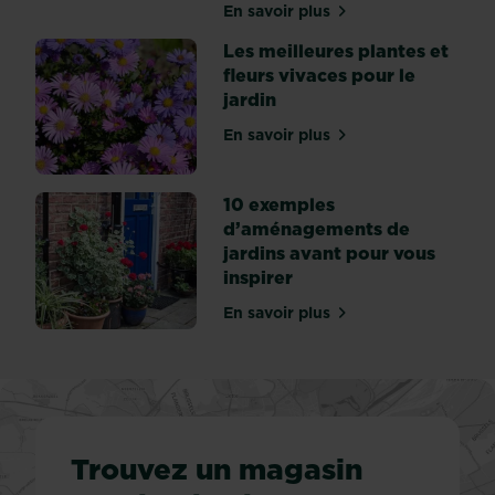
les
En savoir plus
sur 10 conseils pour amén
plantes
que
Les meilleures plantes et
vous
fleurs vivaces pour le
souhaitez
jardin
voir
En savoir plus
sur Les meilleures plantes 
fleurir...
10 exemples
d’aménagements de
jardins avant pour vous
inspirer
En savoir plus
sur 10 exemples d’aménage
Trouvez un magasin