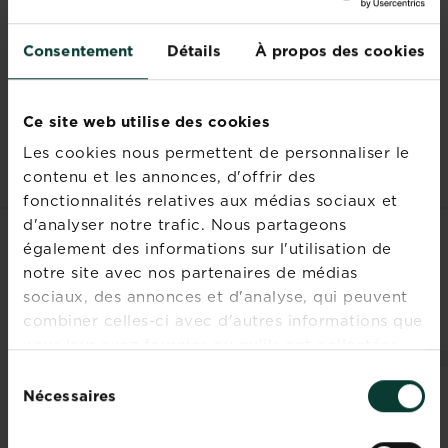
L’hosta
L’érable du japon (Acer palmatum)
Consentement
Détails
À propos des cookies
Les myosotis du Caucase (Brunnera
macrophylla )
Les lis (Lilium)
Ce site web utilise des cookies
La fleur de la passion (Passiflora)
Les perce-neige (Galanthus)
Les cookies nous permettent de personnaliser le
contenu et les annonces, d'offrir des
fonctionnalités relatives aux médias sociaux et
d'analyser notre trafic. Nous partageons
également des informations sur l'utilisation de
LES CLIENTS ONT
notre site avec nos partenaires de médias
ÉGALEMENT REGARDÉ
sociaux, des annonces et d'analyse, qui peuvent
combiner celles-ci avec d'autres informations que
vous leur avez fournies ou qu'ils ont collectées
lors de votre utilisation de leurs services.
Sélection
Nécessaires
du
consentement