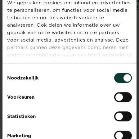
KB
Multisect
Roundup
Total
Ro
We gebruiken cookies om inhoud en advertenties
Gebruiksklaar
concentrate
con
te personaliseren, om functies voor social media
Verkooppunten
Verkooppunten
te bieden en om ons websiteverkeer te
analyseren. Ook delen we informatie over uw
gebruik van onze website, met onze partners
voor social media, advertenties en analyse. Deze
partners kunnen deze gegevens combineren met
andere informatie die u aan hen heeft verstrekt of
die ze hebben verzameld op basis van uw gebruik
van hun diensten.
ADVIES & INSPIRATIE
Toestemmingsselectie
Noodzakelijk
Ontdek alle artikelen
Voorkeuren
Statistieken
Marketing