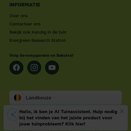
INFORMATIE
Over ons
Contacteer ons
Bekijk ook Handig in de tuin
Evergreen Research Station
Volg ilovemygarden en Substral®
Landkeuze
Footer
Wettelijke Bepalingen
Technische info
Privacy en cookies
Cookie voorkeuren aanpassen