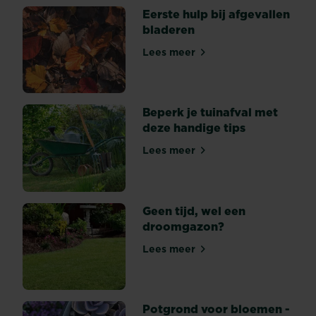
je
Eerste hulp bij afgevallen
hoe
bladeren
belangrijk
het
Lees meer
Eerste hulp bij afgevallen b
gebruik
van
de
Beperk je tuinafval met
juiste
deze handige tips
grond
is.
Lees meer
Beperk je tuinafval met dez
De
meest
optimale
bodem
Geen tijd, wel een
zorgt
droomgazon?
namelijk
Lees meer
voor
Geen tijd, wel een droomga
een
nog...
Potgrond voor bloemen -