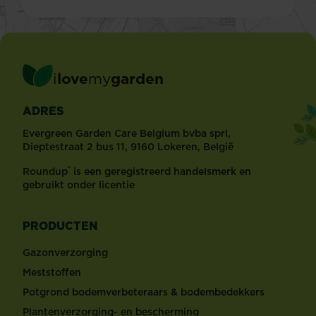
i
love
my
garden
ADRES
Evergreen Garden Care Belgium bvba sprl,
Dieptestraat 2 bus 11, 9160 Lokeren, België
®
Roundup
is een geregistreerd handelsmerk en
gebruikt onder licentie
PRODUCTEN
Gazonverzorging
Meststoffen
Potgrond bodemverbeteraars & bodembedekkers
Plantenverzorging- en bescherming