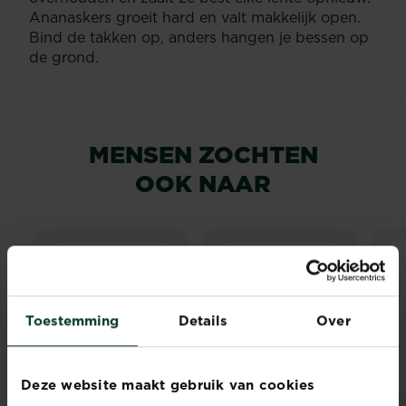
Ananaskers groeit hard en valt makkelijk open.
Bind de takken op, anders hangen je bessen op
de grond.
MENSEN ZOCHTEN
OOK NAAR
Toestemming
Details
Over
Deze website maakt gebruik van cookies
®
®