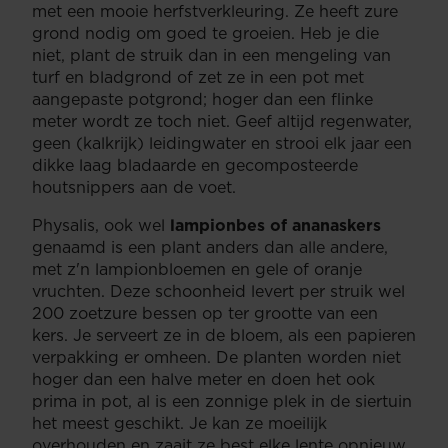
met een mooie herfstverkleuring. Ze heeft zure
grond nodig om goed te groeien. Heb je die
niet, plant de struik dan in een mengeling van
turf en bladgrond of zet ze in een pot met
aangepaste potgrond; hoger dan een flinke
meter wordt ze toch niet. Geef altijd regenwater,
geen (kalkrijk) leidingwater en strooi elk jaar een
dikke laag bladaarde en gecomposteerde
houtsnippers aan de voet.
Physalis, ook wel
lampionbes of ananaskers
genaamd is een plant anders dan alle andere,
met z'n lampionbloemen en gele of oranje
vruchten. Deze schoonheid levert per struik wel
200 zoetzure bessen op ter grootte van een
kers. Je serveert ze in de bloem, als een papieren
verpakking er omheen. De planten worden niet
hoger dan een halve meter en doen het ook
prima in pot, al is een zonnige plek in de siertuin
het meest geschikt. Je kan ze moeilijk
overhouden en zaait ze best elke lente opnieuw.