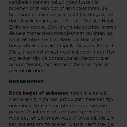
aardbeien kunnen net zo goed tussen je
bloemen of in een pot of aardbeientoren. Je
hebt soorten die één keer vruchten dragen, een
drietal weken lang, zoals Elsanta, Sonata, Hapil,
Elvira en Korona. Doordragende soorten leveren
de hele zomer door mondjesmaat vruchten op,
tot in oktober: Ostara, Mara des Bois (met
bosaardbeiensmaak), Rapella, Selva en Everest.
Die zijn ook het meest geschikt voor in pot. Heel
erg lekker zijn de bosaardbeien Alexandra en
Semperflorens, met aromatische vruchtjes van
mei tot oktober.
BESSENPRET
Rode besjes of aalbessen
horen in elke tuin.
Niet alleen zijn ze heel productief maar het zijn
ook mooie struiken die perfect in de siertuin
passen. Plant minstens één vroege en één late
rode bes, en zet er een roze of witte bij, die zijn
het lekkerst om zo te eten. Cassis heeft stevige,