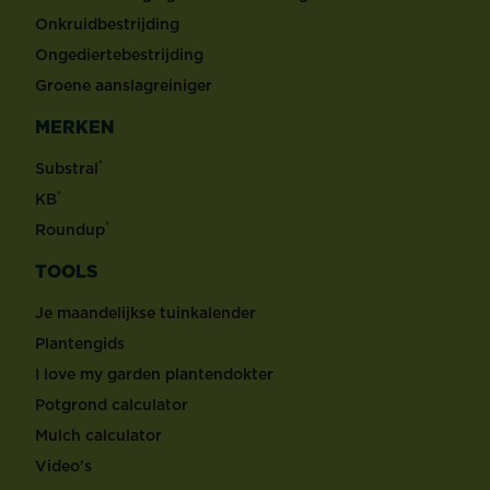
Onkruidbestrijding
Ongediertebestrijding
Groene aanslagreiniger
MERKEN
®
Substral
®
KB
®
Roundup
TOOLS
Je maandelijkse tuinkalender
Plantengids
I love my garden plantendokter
Potgrond calculator
Mulch calculator
Video's