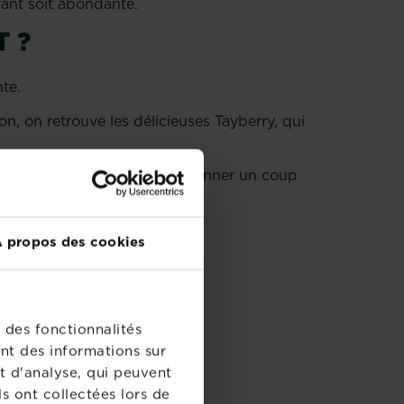
uivant soit abondante.
T ?
ente.
n, on retrouve les délicieuses Tayberry, qui
ui ont déjà fructifié, et de donner un coup
 propos des cookies
 des fonctionnalités
nt des informations sur
t d'analyse, qui peuvent
s ont collectées lors de