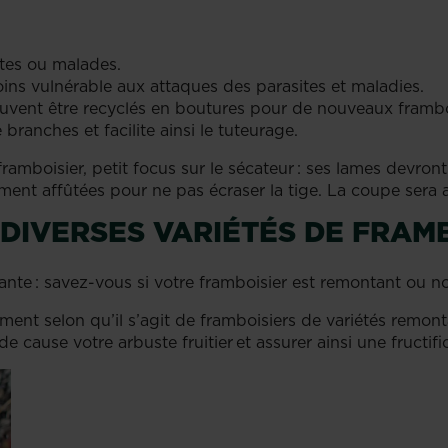
rtes ou malades.
 moins vulnérable aux attaques des parasites et maladies.
vent être recyclés en boutures pour de nouveaux frambo
 branches et facilite ainsi le tuteurage.
framboisier, petit focus sur le sécateur : ses lames devro
ement affûtées pour ne pas écraser la tige. La coupe sera 
 DIVERSES VARIÉTÉS DE FRAM
te : savez-vous si votre framboisier est remontant ou 
emment selon qu’il s’agit de framboisiers de variétés remo
e cause votre arbuste fruitier et assurer ainsi une fructi