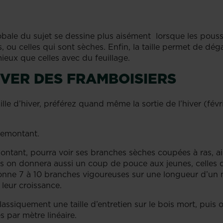
lobale du sujet se dessine plus aisément lorsque les pouss
es, ou celles qui sont sèches. Enfin, la taille permet de d
mieux que celles avec du feuillage.
HIVER DES FRAMBOISIERS
le d’hiver, préférez quand même la sortie de l’hiver (févri
-remontant.
montant, pourra voir ses branches sèches coupées à ras, ai
is on donnera aussi un coup de pouce aux jeunes, celles q
ionne 7 à 10 branches vigoureuses sur une longueur d’un m
e leur croissance.
assiquement une taille d’entretien sur le bois mort, puis 
es par mètre linéaire.