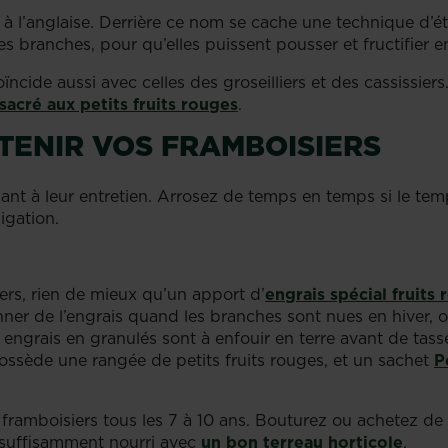
e à l’anglaise. Derrière ce nom se cache une technique d’ét
les branches, pour qu’elles puissent pousser et fructifier 
coïncide aussi avec celles des groseilliers et des cassissie
sacré aux petits fruits rouges
.
TENIR VOS FRAMBOISIERS
nt à leur entretien. Arrosez de temps en temps si le temp
ligation.
ers, rien de mieux qu’un apport d’
engrais spécial fruits
nner de l’engrais quand les branches sont nues en hiver, o
ngrais en granulés sont à enfouir en terre avant de tasse
possède une rangée de petits fruits rouges, et un sachet
P
 framboisiers tous les 7 à 10 ans. Bouturez ou achetez de
suffisamment nourri avec
un bon terreau horticole
.