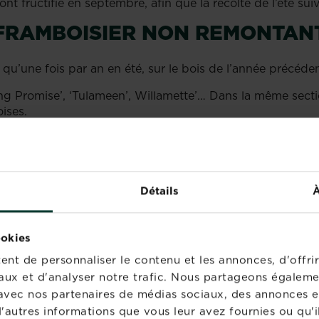
ont fructifié en septembre, afin que la récolte de l’été s
 FRAMBOISIER NON REMONTAN
 qu’une fois par an en été, sur le bois de l’année précéd
ng Promise’, ‘Tulameen’, Willamette’… Dans la même sectio
oises.
objectif de nettoyer le framboisier des tiges malades ou q
tion de début d’été.
Détails
À
ookies
nt de personnaliser le contenu et les annonces, d'offrir
aux et d'analyser notre trafic. Nous partageons égaleme
te avec nos partenaires de médias sociaux, des annonces e
'autres informations que vous leur avez fournies ou qu'il