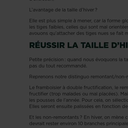
L’avantage de la taille d’hiver ?
Elle est plus simple à mener, car la forme g
les tiges faibles, celles qui sont mal orienté
avouons qu’attacher des tiges nues se fait 
RÉUSSIR LA TAILLE D’
Petite précision : quand nous évoquons la tail
pas du tout recommandé.
Reprenons notre distinguo remontant/non
Le framboisier à double fructification, le re
fructifier (trop malades ou mal placées). Ma
les pousses de l’année. Pour cela, on sélect
Elles seront ensuite palissées en fonction d
Et les non-remontants ? En hiver, on mène cl
devrait rester environ 10 branches principal