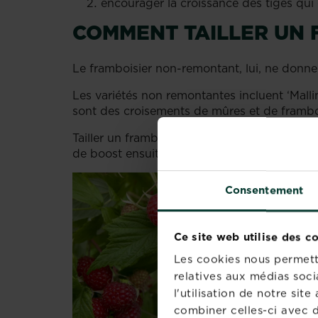
encourager la croissance des tiges qui 
COMMENT TAILLER UN
Le framboisier non-remontant, lui, ne donne
Les variétés non remontantes incluent ‘Malli
sont des croisements de mûres et de framb
Tailler un framboisier non remontant a pour 
de boost ensuite pour faciliter la fructifica
Consentement
Ce site web utilise des c
Les cookies nous permette
relatives aux médias soci
l'utilisation de notre si
combiner celles-ci avec d