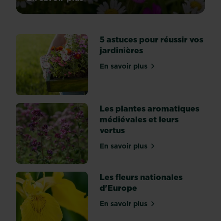
sur Un jardin qui compose avec la natur
fil
des
années,
5 astuces pour réussir vos
les
jardinières
pratiques
de
En savoir plus
sur 5 astuces pour réussir 
jardinage
ont
évolué
pour
Les plantes aromatiques
mieux
médiévales et leurs
prendre
vertus
en
En savoir plus
compte
sur Les plantes aromatique
leur
environnement.
Les fleurs nationales
Le
d'Europe
développement
du
En savoir plus
sur Les fleurs nationales 
jardin