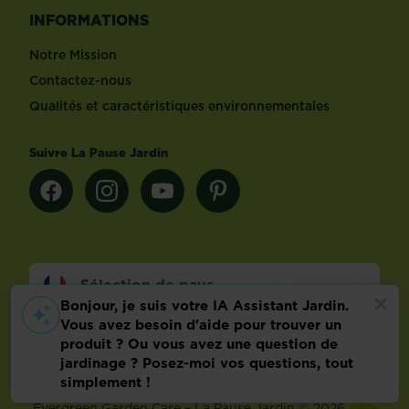
INFORMATIONS
Notre Mission
Contactez-nous
Qualités et caractéristiques environnementales
Suivre La Pause Jardin
Sélection de pays
Footer
Mentions légales
FAQ
Politique relative aux données personnelles
Préférences de cookies
Evergreen Garden Care – La Pause Jardin © 2026 –