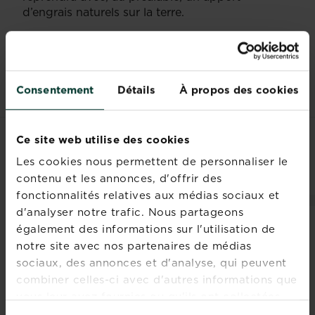
d’engrais naturels sur la terre.
Une serre, c’est un outil utile pour bien cultiver,
récolter toute l’année et protéger les végétaux
cultivés en pot et gélifs. Que peut-on demander
de plus ?
Consentement
Détails
À propos des cookies
Ce site web utilise des cookies
PRODUITS ASSOCIÉS
Les cookies nous permettent de personnaliser le
contenu et les annonces, d'offrir des
fonctionnalités relatives aux médias sociaux et
d'analyser notre trafic. Nous partageons
également des informations sur l'utilisation de
notre site avec nos partenaires de médias
sociaux, des annonces et d'analyse, qui peuvent
combiner celles-ci avec d'autres informations que
vous leur avez fournies ou qu'ils ont collectées
lors de votre utilisation de leurs services.