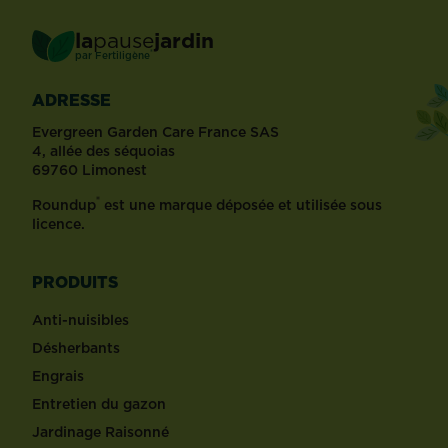
la
pause
jardin
®
par
Fertiligène
ADRESSE
Evergreen Garden Care France SAS
4, allée des séquoias
69760 Limonest
®
Roundup
est une marque déposée et utilisée sous
licence.
PRODUITS
Anti-nuisibles
Désherbants
Engrais
Entretien du gazon
Jardinage Raisonné