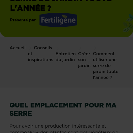
L'ANNÉE ?
Présenté par
Fertiligène
Accueil
Conseils
et
Entretien
Créer
Comment
inspirations
du jardin
son
utiliser une
jardin
serre de
jardin toute
l'année ?
QUEL EMPLACEMENT POUR MA
SERRE
Pour avoir une production intéressante et
comme 90% des plantes sont des végétaux de