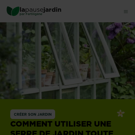
Skip
la
pause
jardin
to
®
par
Fertiligène
main
content
CRÉER SON JARDIN
COMMENT UTILISER UNE
SERRE DE JARDIN TOUTE