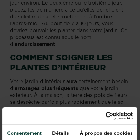
jour environ. Le deuxième ou le troisième jour,
placez-les de manière à ce qu’elles bénéficient
du soleil matinal et remettez-les à l’ombre
l’après-midi. Au bout de 7 à 10 jours, vous
devriez pouvoir les planter dans votre jardin. Ce
processus est connu sous le nom
d’
endurcissement
.
COMMENT SOIGNER LES
PLANTES D’INTÉRIEUR
Votre jardin d’intérieur aura certainement besoin
d’
arrosages plus fréquents
que votre jardin
extérieur. À la maison, la terre des pots de fleurs
se dessèche parfois plus rapidement que le sol
de votre jardin. Nous vous recommandons
d’arroser avec de l’eau à la température de la
pièce et sans détremper la terre car un excès
d’eau peut causer des maladies et faire pourrir
Consentement
Détails
À propos des cookies
les racines. Vous reconnaîtrez
un excès