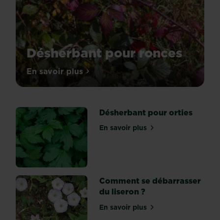
Désherbant pour ronces
Les
En savoir plus
sur Désherbant pour ronces
ronces
sont
des
Désherbant pour orties
mauvaises
herbes
En savoir plus
sur Désherbant pour ortie
communes
en
France
et
peuvent
Comment se débarrasser
être
du liseron ?
gênantes
En savoir plus
car
sur Comment se débarrasse