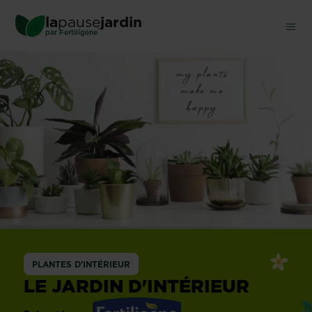
Skip
la
pause
jardin
to
®
par
Fertiligène
main
content
PLANTES D'INTÉRIEUR
LE JARDIN D'INTÉRIEUR