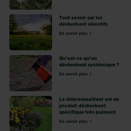
elles
se
répandent
Tout savoir sur les
très
désherbant sélectifs
vite.
Les
En savoir plus
sur Tout savoir sur les dés
pousses
grandissent
très
Qu'est-ce qu'un
vite,
désherbant systémique ?
et
lorsqu’elles
En savoir plus
sur Qu'est-ce qu'un déshe
touchent
le
sol,
elles
Le débroussaillant est un
produisent...
produit désherbant
spécifique très puissant
En savoir plus
sur Le débroussaillant est