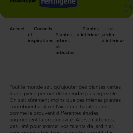
Présenté par
Fertiligène
Accueil
Conseils
Plantes
Le
et
Plantes
d'intérieur
jardin
inspirations
arbres
d'intérieur
et
arbustes
Tout le monde sait qu’ajouter des plantes vertes
à une pièce permet de la rendre plus agréable.
On sait sûrement moins que ces mêmes plantes
contribuent à filtrer l’air d’une habitation et,
comme le prouvent différentes études,
augmentent la productivité. Alors, n’attendez
pas l’été pour exercer vos talents de jardinier,
vous pouvez très bien les mettre à profit dès