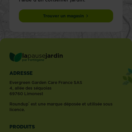
Trouver un magasin
la
pause
jardin
®
par
Fertiligène
ADRESSE
Evergreen Garden Care France SAS
4, allée des séquoias
69760 Limonest
®
Roundup
est une marque déposée et utilisée sous
licence.
PRODUITS