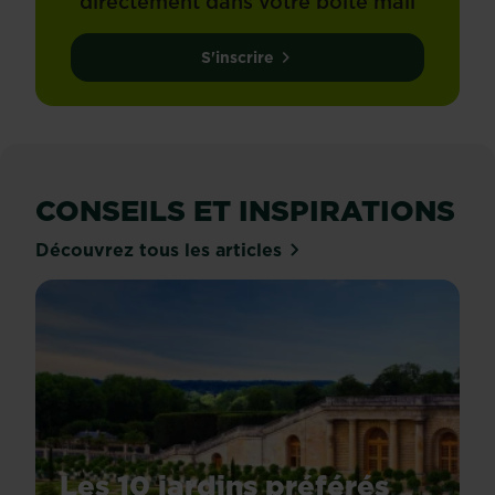
directement dans votre boîte mail
sensation
plus...
S'inscrire
CONSEILS ET INSPIRATIONS
Découvrez tous les articles
Les 10 jardins préférés