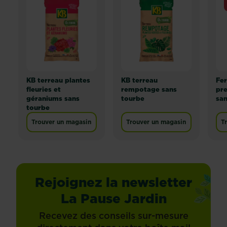
et
Reste
tout
à
particulièrement
savoir
dans
quelles
des
plantes
lieux
potagères
où
choisir...
le
KB terreau plantes
KB terreau
Fer
vert
fleuries et
rempotage sans
pre
géraniums sans
tourbe
san
est
tourbe
roi.
Et
Trouver un magasin
Trouver un magasin
T
pour
les
propriétaires
de
Rejoignez la newsletter
jardins,
existe-
La Pause Jardin
t-
il
Recevez des conseils sur-mesure
une