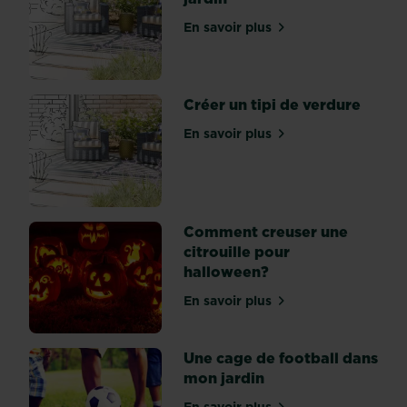
nos
propres
En savoir plus
sur Une pergola dans mon 
jardins
ressemblent
à
Créer un tipi de verdure
des
sanctuaires
En savoir plus
sur Créer un tipi de verdu
dédiés
à
la
sérénité,
à
Comment creuser une
la
citrouille pour
paix
halloween?
et
En savoir plus
à
sur Comment creuser une c
la...
Une cage de football dans
mon jardin