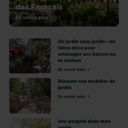
des Français
Quand
En savoir plus
sur Les 10 jardins préférés des Français
on
parle
de
Un jardin sans jardin : six
jardins,
idées déco pour
peu
aménager son balcon ou
de
sa maison
pays
atteignent
En savoir plus
sur Un jardin sans jardin 
le
même
Rénover son mobilier de
degré
jardin
de
En savoir plus
perfectionnement
sur Rénover son mobilier d
que
la
France.
Une pergola dans mon
Si
jardin