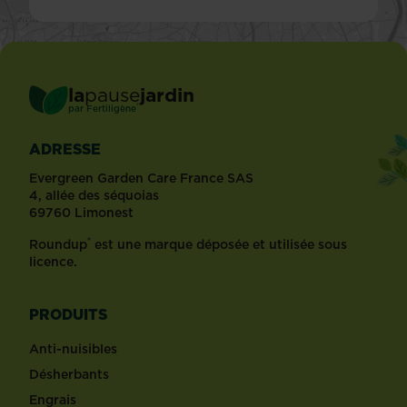
la
pause
jardin
®
par
Fertiligène
ADRESSE
Evergreen Garden Care France SAS
4, allée des séquoias
69760 Limonest
®
Roundup
est une marque déposée et utilisée sous
licence.
PRODUITS
Anti-nuisibles
Désherbants
Engrais