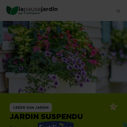
Skip
la
pause
jardin
to
®
par
Fertiligène
main
content
CRÉER SON JARDIN
JARDIN SUSPENDU