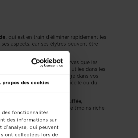
nde
, qui est en train d’éliminer rapidement les
e ses aspects, car ses élytres peuvent être
occinelles, aussi bien les larves que les
ns
, c’est pourquoi elles sont si utiles dans les
cinelles
et en attirer davantage dans vos
es pommes de pin avec de la ficelle ou du
 propos des cookies
le
dans une maison bien chauffée,
 faim pendant la saison froide (moins riche
 des fonctionnalités
nt des informations sur
t d'analyse, qui peuvent
s ont collectées lors de