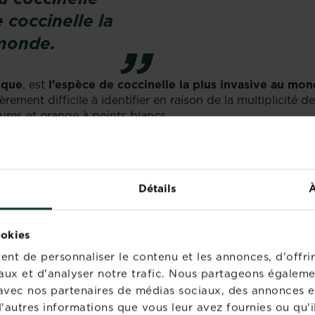
 coccinelle la
 monde.
ique
, est
l’espèce de coccinelle la plus invasive au mo
èrement difficile à identifier en raison de la multiplicité d
ures et orange à points blancs.
se nourrissant de plantes ou de champignons, toutes les c
ns.
Les
coccinelles
se nourrissent notamment de
pucero
 aux produits chimiques à pulvériser. Pour
acheter vos coc
ri à coccinelles tout simple en attachant ensemble quelqu
Détails
À
s un endroit abrité de votre jardin.
apause d’octobre à février. Si vous
trouvez une coccinel
ookies
pour qu’elle poursuive son hibernation et ne meure pas de
nt de personnaliser le contenu et les annonces, d'offrir
aux et d'analyser notre trafic. Nous partageons égaleme
te avec nos partenaires de médias sociaux, des annonces e
'autres informations que vous leur avez fournies ou qu'il