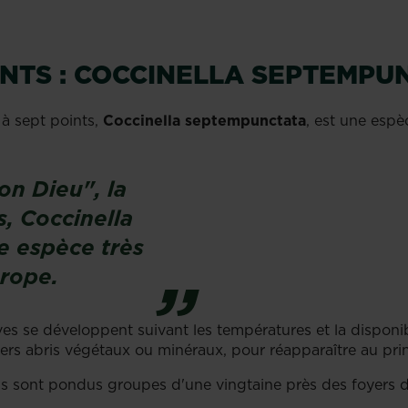
INTS : COCCINELLA SEPTEMPU
 à sept points,
Coccinella septempunctata
, est une esp
n Dieu", la
s,
Coccinella
ne espèce très
rope.
s se développent suivant les températures et la disponibi
ers abris végétaux ou minéraux, pour réapparaître au pri
ls sont pondus groupes d'une vingtaine près des foyers de