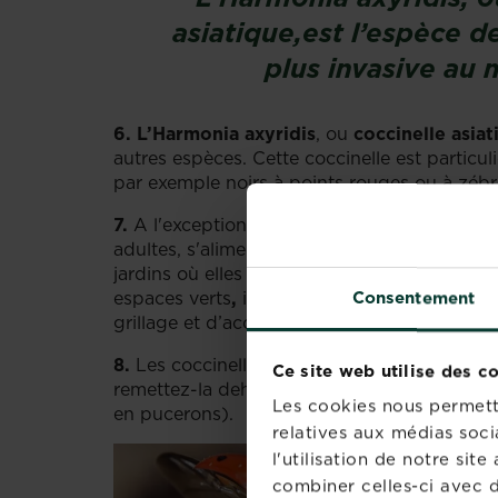
asiatique
,
est l’espèce de
plus invasive au
6.
L’Harmonia axyridis
, ou
coccinelle asiat
autres espèces. Cette coccinelle est particuli
par exemple noirs à points rouges ou à zébr
7.
A l'exception d'un petit nombre d'espèces 
adultes, s'alimentent d'
insectes et d'acarie
jardins où elles constituent une alternative
espaces verts
,
il vous suffit de créer un ab
Consentement
grillage et d’accrocher ensuite ce refuge dan
8.
Les coccinelles hibernent ou entrent en di
Ce site web utilise des c
remettez-la dehors
dans un endroit abrité
Les cookies nous permette
en pucerons).
relatives aux médias soci
l'utilisation de notre si
combiner celles-ci avec d