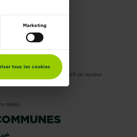
Marketing
riser tous les cookies
ble. Ainsi, les oiseaux associent sa couleur
ns mâles.
 COMMUNES