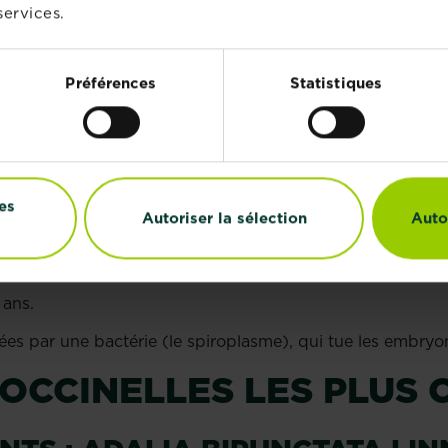
services.
Préférences
Statistiques
es
Autoriser la sélection
Auto
et de petites gouttes d’un liquide jaune au goût peu agréa
coléoptère de ne pas être pourchassé.
 ans.
tées par une bactérie (le spiroplasme), qui tue les embryo
COCCINELLES LES PLUS