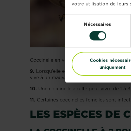
votre utilisation de leurs 
Sélection
Nécessaires
du
consentement
Coccinelle en vol
Cookies nécessair
uniquement
9.
Lorsqu’elle est attaquée, la coccinelle ém
vive à un mauvais goût, ce qui permet à ce 
10.
Une coccinelle adulte peut vivre de 1 à 3
11.
Certaines coccinelles femelles sont infec
LES ESPÈCES DE 