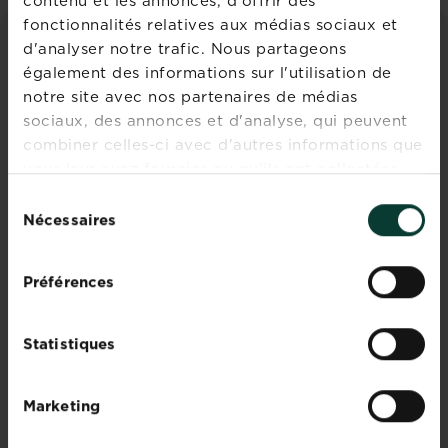
contenu et les annonces, d'offrir des
fonctionnalités relatives aux médias sociaux et
d'analyser notre trafic. Nous partageons
CONSEILS ET INSPIRATIONS
également des informations sur l'utilisation de
notre site avec nos partenaires de médias
Découvrez tous les articles
sociaux, des annonces et d'analyse, qui peuvent
combiner celles-ci avec d'autres informations que
vous leur avez fournies ou qu'ils ont collectées
lors de votre utilisation de leurs services.
Sélection
Nécessaires
du
consentement
Quand planter les herbes
Préférences
aromatiques sur un
balcon ?
Statistiques
Lisez
En savoir plus
sur Quand planter les herbes aromatiqu
Marketing
nos
conseils