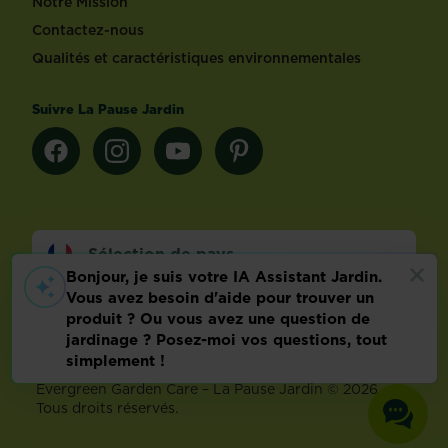
Notre Mission
Contactez-nous
Qualités et caractéristiques environnementales
Suivre La Pause Jardin
Sélection de pays
Footer
Mentions légales
FAQ
Politique relative aux données personnelles
Préférences de cookies
Evergreen Garden Care – La Pause Jardin © 2026 –
Tous droits réservés.