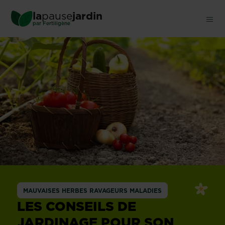
Skip
la
pause
jardin
to
®
par
Fertiligène
main
content
MAUVAISES HERBES RAVAGEURS MALADIES
LES CONSEILS DE
JARDINAGE POUR SON