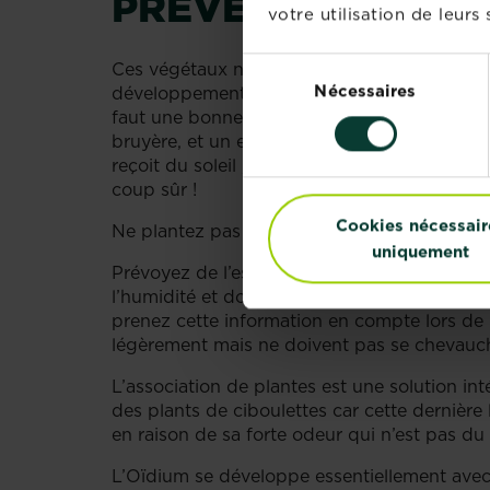
PRÉVENTION
votre utilisation de leurs 
Sélection
Ces végétaux normés résistants
aux maladi
Nécessaires
du
développement s’ils ne sont pas installés dan
faut une bonne terre de jardin, neutre ou un 
consentement
bruyère, et un emplacement très ensoleillé, r
reçoit du soleil , plus il donnera de fleurs, le
coup sûr !
Cookies nécessair
Ne plantez pas vos rosiers trop serrés !
uniquement
Prévoyez de l’espace entre les plantes afin de
l’humidité et donc le développement de l’oïd
prenez cette information en compte lors de 
légèrement mais ne doivent pas se chevaucher
L’association de plantes est une solution inté
des plants de ciboulettes car cette dernière l
en raison de sa forte odeur qui n’est pas du 
L’Oïdium se développe essentiellement avec u