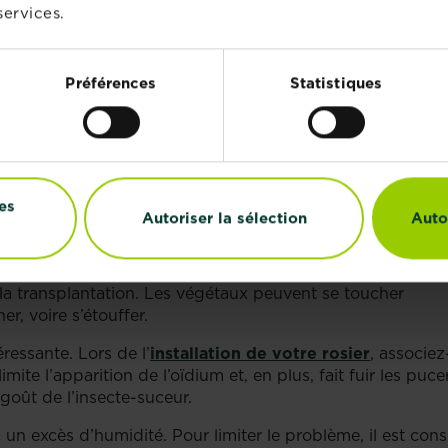
services.
es
, ne sont pas indemnes de pucerons et de problèmes d
Préférences
Statistiques
s leurs conditions originelles de culture. Pour bien pousse
peu calcaire, mais surtout pas acide telle qu’une terre de
ecevant au minimum le soleil de l’après-midi. Plus le rosie
 mieux étant du soleil toute la journée. Et l’inverse se vérifi
es
Autoriser la sélection
Auto
 laisser l’air circuler pour ne pas favoriser le maintien de
ium. Toutes les plantes ont une taille connue à maturité,
la transplantation. Les végétaux peuvent se toucher
, voire s’étouffer.
ressante. Lors de l’
installation de votre rosier
, associez
imite l’apparition de l’oïdium et, en plus, fait fuir les puc
goût de l’insecte-suceur.
n excès d’humidité. Pour limiter le problème, il est conse