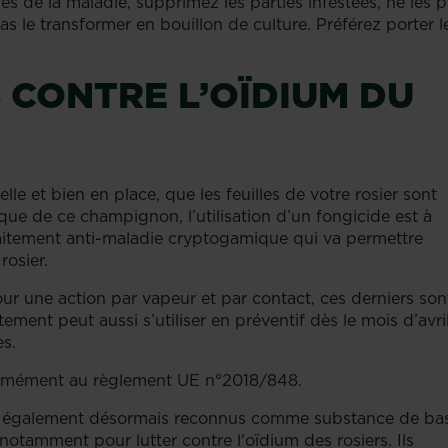
 de la maladie, supprimez les parties infestées, ne les p
 le transformer en bouillon de culture. Préférez porter l
 CONTRE L’OÏDIUM DU
lle et bien en place, que les feuilles de votre rosier sont
ique de ce champignon, l’utilisation d’un fongicide est à
traitement anti-maladie cryptogamique qui va permettre
rosier.
ur une action par vapeur et par contact, ces derniers son
tement peut aussi s’utiliser en préventif dès le mois d’avril
s.
formément au règlement UE n°2018/848.
ont également désormais reconnus comme substance de ba
 notamment pour lutter contre l'oïdium des rosiers. Ils