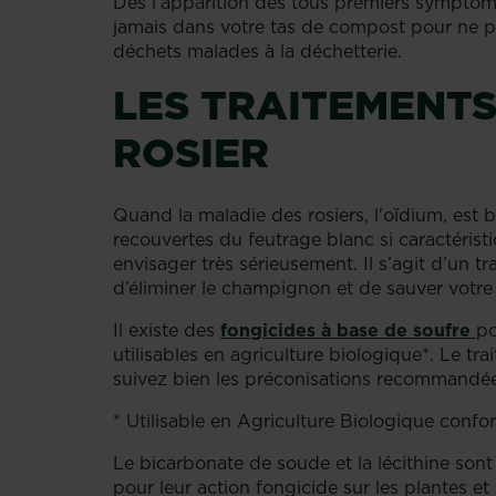
Dès l’apparition des tous premiers symptômes
jamais dans votre tas de compost pour ne pas
déchets malades à la déchetterie.
LES TRAITEMENTS
ROSIER
Quand la maladie des rosiers, l'oïdium, est be
recouvertes du feutrage blanc si caractérist
envisager très sérieusement. Il s’agit d’un 
d’éliminer le champignon et de sauver votre 
Il existe des
fongicides à base de soufre
po
utilisables en agriculture biologique*. Le trai
suivez bien les préconisations recommandée
* Utilisable en Agriculture Biologique con
Le bicarbonate de soude et la lécithine s
pour leur action fongicide sur les plantes et