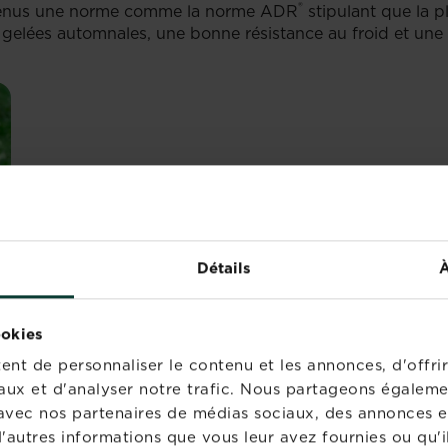
®
 obtenus une norme comme la norme ADR
stipulant que la p
 gelées automnales, une bonne résistance au froid et une
Détails
À
ookies
nt de personnaliser le contenu et les annonces, d'offrir
aux et d'analyser notre trafic. Nous partageons égaleme
OSIER POUR UNE BONN
te avec nos partenaires de médias sociaux, des annonces e
'autres informations que vous leur avez fournies ou qu'il