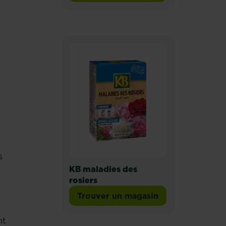
s
KB maladies des
rosiers
Trouver un magasin
nt