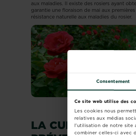
aux maladies. Il existe des rosiers ayant
garantie une floraison de mai aux premières
résistance naturelle aux maladies du rosier.
Consentement
Ce site web utilise des c
Les cookies nous permette
relatives aux médias soci
LA CULTURE DU R
l'utilisation de notre si
combiner celles-ci avec d