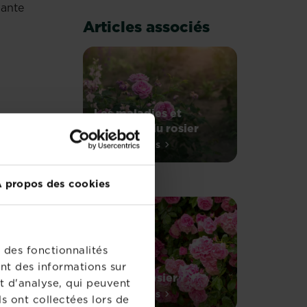
lante
Articles associés
Les maladies et
parasites du rosier
En savoir plus
sur Les maladies et parasites du ros
 propos des cookies
 des fonctionnalités
nt des informations sur
E
Créer un rosier
t d'analyse, qui peuvent
Des
En savoir plus
s ont collectées lors de
sur Créer un rosier