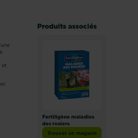
Produits associés
’une
re
 et
vec
Fertiligène maladies
des rosiers
Trouver un magasin