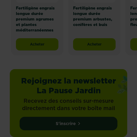
Fertiligène engrais
Fertiligène engrais
Fer
longue durée
longue durée
lon
premium agrumes
premium arbustes,
pr
et plantes
conifères et buis
fle
méditerranéennes
Acheter
Acheter
Fertiligène engrais longue durée p
Rejoignez la newsletter
La Pause Jardin
Recevez des conseils sur-mesure
directement dans votre boîte mail
S'inscrire