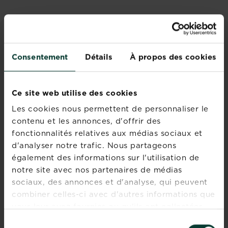
CONSEILS ET INSPIRATIONS
Consentement
Détails
À propos des cookies
Découvrez tous les articles
Ce site web utilise des cookies
Les cookies nous permettent de personnaliser le
contenu et les annonces, d'offrir des
fonctionnalités relatives aux médias sociaux et
d'analyser notre trafic. Nous partageons
également des informations sur l'utilisation de
notre site avec nos partenaires de médias
Comment choisir un
sociaux, des annonces et d'analyse, qui peuvent
terreau ?
combiner celles-ci avec d'autres informations que
vous leur avez fournies ou qu'ils ont collectées
Les
En savoir plus
sur Comment choisir un terreau ?
lors de votre utilisation de leurs services.
terreaux,
Sélection