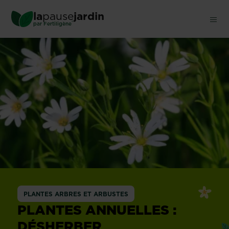
Skip
la
pause
jardin
to
®
par
Fertiligène
main
content
PLANTES ARBRES ET ARBUSTES
PLANTES ANNUELLES :
DÉSHERBER