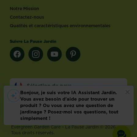
Notre Mission
Contactez-nous
Qualités et caractéristiques environnementales
Suivre La Pause Jardin
Sélection de pays
Footer
Mentions légales
FAQ
Politique relative aux données personnelles
Préférences de cookies
Evergreen Garden Care – La Pause Jardin © 2026 –
Tous droits réservés.