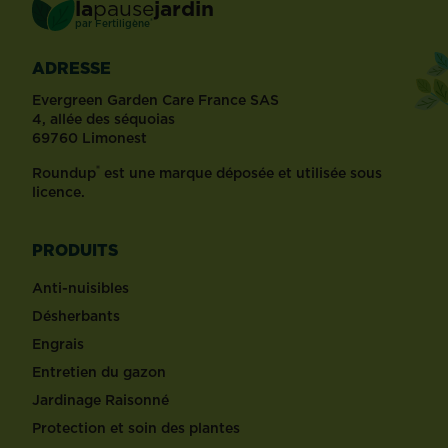
la
pause
jardin
®
par
Fertiligène
ADRESSE
Evergreen Garden Care France SAS
4, allée des séquoias
69760 Limonest
®
Roundup
est une marque déposée et utilisée sous
licence.
PRODUITS
Anti-nuisibles
Désherbants
Engrais
Entretien du gazon
Jardinage Raisonné
Protection et soin des plantes