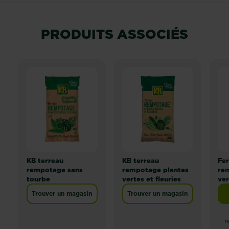
PRODUITS ASSOCIÉS
KB terreau
KB terreau
Fer
rempotage sans
rempotage plantes
re
tourbe
vertes et fleuries
ver
Trouver un magasin
Trouver un magasin
r