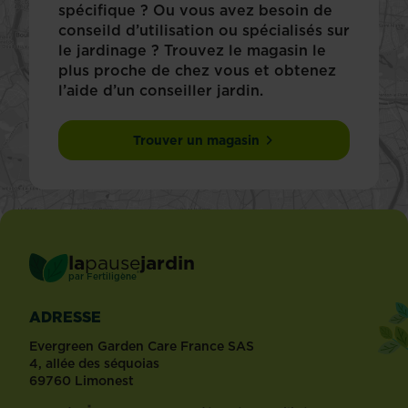
spécifique ? Ou vous avez besoin de
conseild d’utilisation ou spécialisés sur
le jardinage ? Trouvez le magasin le
plus proche de chez vous et obtenez
l’aide d’un conseiller jardin.
Trouver un magasin
la
pause
jardin
®
par
Fertiligène
ADRESSE
Evergreen Garden Care France SAS
4, allée des séquoias
69760 Limonest