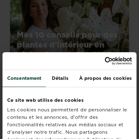
Mes 10 conseils pour des
plantes d'intérieur en
pleine forme - Par Marion
Botanical
En savoir plus
Consentement
Détails
À propos des cookies
sur Mes 10 conseils pour des plantes d'i
Ce site web utilise des cookies
Comment cultiver des
plantes exotiques en
Les cookies nous permettent de personnaliser le
extérieur
contenu et les annonces, d'offrir des
fonctionnalités relatives aux médias sociaux et
En savoir plus
sur Comment cultiver des 
d'analyser notre trafic. Nous partageons