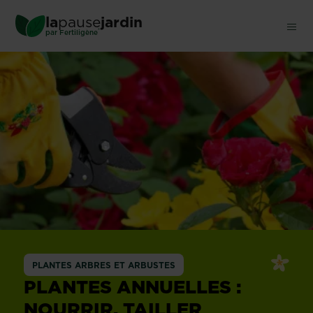
Skip
la
pause
jardin
to
®
par
Fertiligène
main
content
PLANTES ARBRES ET ARBUSTES
PLANTES ANNUELLES :
NOURRIR, TAILLER