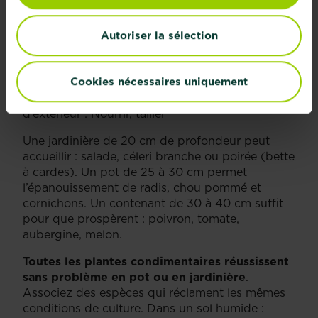
Pots
Autoriser la sélection
Cookies nécessaires uniquement
d’extérieur : Nourrir, tailler
Une jardinière de 20 cm de profondeur peut
accueillir : salade, céleri branche ou poirée (bette
à cardes). Un pot de 25 à 30 cm permet
l’épanouissement de radis, chou pommé et
cornichons. Un contenant de 30 à 40 cm suffit
pour que prospèrent : poivron, tomate,
aubergine, melon.
Toutes les plantes condimentaires réussissent
sans problème en pot ou en jardinière
.
Associez des espèces qui réclament les mêmes
conditions de culture. Dans un sol humide :