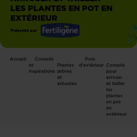
LES PLANTES EN POT EN
EXTÉRIEUR
Présenté par
Fertiligène
Accueil
Conseils
Pots
et
Plantes
d'extérieur
Conseils
inspirations
arbres
pour
et
arroser
arbustes
et tailler
les
plantes
en pot
en
extérieur