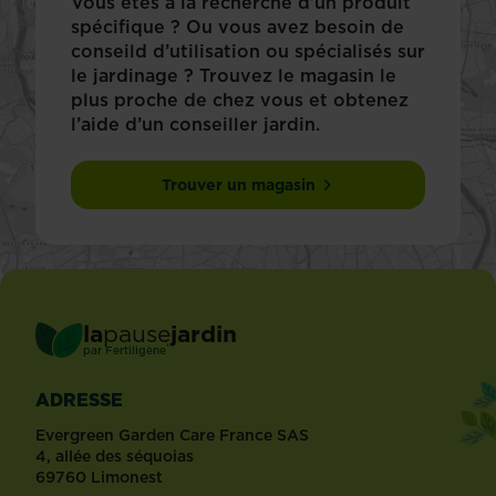
Vous êtes à la recherche d’un produit
spécifique ? Ou vous avez besoin de
conseild d’utilisation ou spécialisés sur
le jardinage ? Trouvez le magasin le
plus proche de chez vous et obtenez
l’aide d’un conseiller jardin.
Trouver un magasin
la
pause
jardin
®
par
Fertiligène
ADRESSE
Evergreen Garden Care France SAS
4, allée des séquoias
69760 Limonest