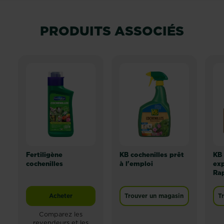
PRODUITS ASSOCIÉS
Fertiligène
KB cochenilles prêt
KB 
cochenilles
à l'emploi
exp
Rap
Acheter
Trouver un magasin
T
Fertiligène cochenilles
Comparez les
revendeurs et les