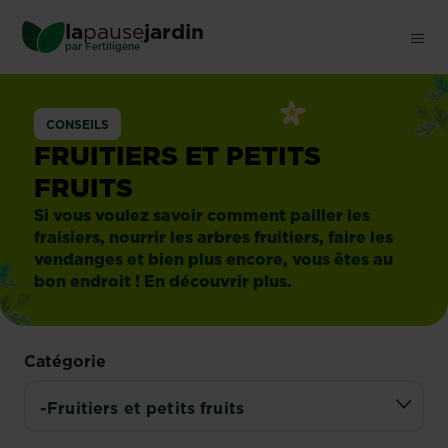
Skip
la
pause
jardin
to
®
par
Fertiligène
main
content
CONSEILS
FRUITIERS ET PETITS
FRUITS
Si vous voulez savoir comment pailler les
fraisiers, nourrir les arbres fruitiers, faire les
vendanges et bien plus encore, vous êtes au
bon endroit ! En découvrir plus.
Catégorie