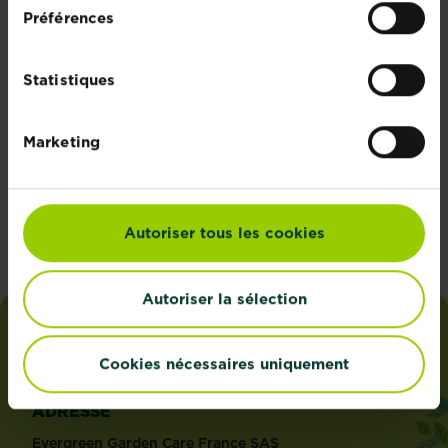
Préférences
Rejoignez la
newsletter La
Statistiques
Pause Jardin
Recevez des conseils sur-
Marketing
mesure directement dans
votre boîte mail
S'inscrire
Autoriser tous les cookies
Autoriser la sélection
la
pause
jardin
Cookies nécessaires uniquement
®
par
Fertiligène
ADRESSE
Evergreen Garden Care France SAS