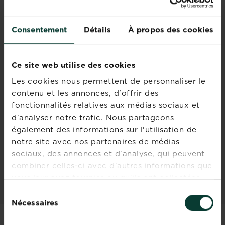
les pommiers
jardin.
En savoir plus
sur Taille du pommier : qu
Consentement
Détails
À propos des cookies
Un verger dans la jardin
Ce site web utilise des cookies
En savoir plus
sur Un verger dans la jardi
Les cookies nous permettent de personnaliser le
contenu et les annonces, d'offrir des
fonctionnalités relatives aux médias sociaux et
d'analyser notre trafic. Nous partageons
La taille des arbres
également des informations sur l'utilisation de
fruitiers
notre site avec nos partenaires de médias
En savoir plus
sociaux, des annonces et d'analyse, qui peuvent
sur La taille des arbres frui
combiner celles-ci avec d'autres informations que
vous leur avez fournies ou qu'ils ont collectées
lors de votre utilisation de leurs services.
Sélection
Nécessaires
du
consentement