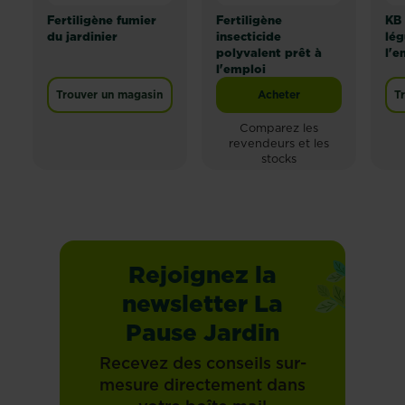
Fertiligène fumier
Fertiligène
KB 
du jardinier
insecticide
lég
polyvalent prêt à
l'e
l'emploi
Trouver un magasin
Acheter
T
Fertiligène insecticide
Comparez les
revendeurs et les
stocks
Rejoignez la
newsletter La
Pause Jardin
Recevez des conseils sur-
mesure directement dans