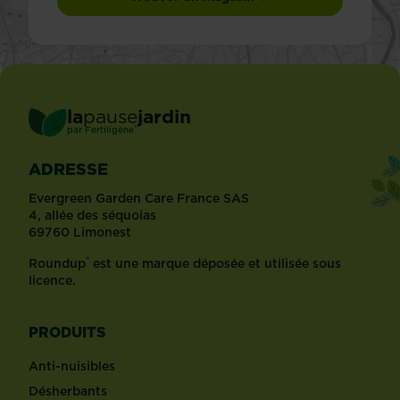
la
pause
jardin
®
par
Fertiligène
ADRESSE
Evergreen Garden Care France SAS
4, allée des séquoias
69760 Limonest
®
Roundup
est une marque déposée et utilisée sous
licence.
PRODUITS
Anti-nuisibles
Désherbants