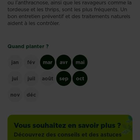
ou l’anthracnose, ainsi que les ravageurs comme la
tordeuse et les thrips, sont les plus fréquents. Un
bon entretien préventif et des traitements naturels
aident à les contrôler.
Quand planter ?
jan
fév
mar
avr
mai
jui
juil
août
sep
oct
nov
déc
Vous souhaitez en savoir plus ?
Découvrez des conseils et des astuces