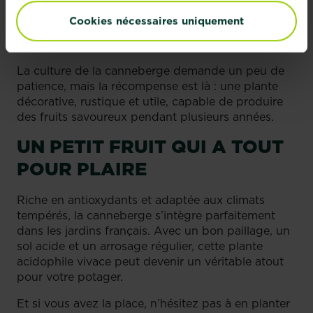
éviter l’écrasement des fruits
Cookies nécessaires uniquement
Les fruits se conservent plusieurs semaines
au frais
La culture de la canneberge demande un peu de
patience, mais la récompense est là : une plante
décorative, rustique et utile, capable de produire
des fruits savoureux pendant plusieurs années.
UN PETIT FRUIT QUI A TOUT
POUR PLAIRE
Riche en antioxydants et adaptée aux climats
tempérés, la canneberge s’intègre parfaitement
dans les jardins français. Avec un bon paillage, un
sol acide et un arrosage régulier, cette plante
acidophile vivace peut devenir un véritable atout
pour votre potager.
Et si vous avez la place, n’hésitez pas à en planter