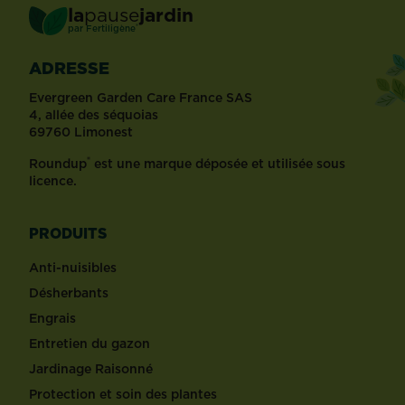
la
pause
jardin
®
par
Fertiligène
ADRESSE
Evergreen Garden Care France SAS
4, allée des séquoias
69760 Limonest
®
Roundup
est une marque déposée et utilisée sous
licence.
PRODUITS
Anti-nuisibles
Désherbants
Engrais
Entretien du gazon
Jardinage Raisonné
Protection et soin des plantes