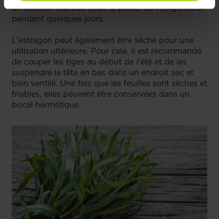
un torchon humide et de le placer au réfrigérateur
pendant quelques jours.
L'estragon peut également être séché pour une
utilisation ultérieure. Pour cela, il est recommandé
de couper les tiges au début de l'été et de les
suspendre la tête en bas dans un endroit sec et
bien ventilé. Une fois que les feuilles sont sèches et
friables, elles peuvent être conservées dans un
bocal hermétique.