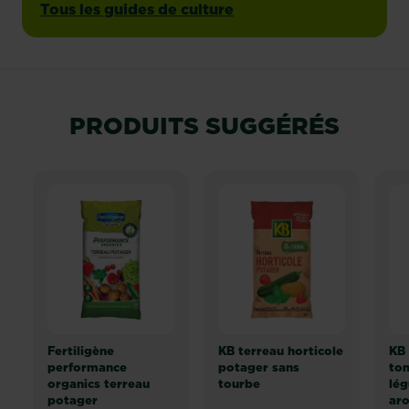
Tous les guides de culture
PRODUITS SUGGÉRÉS
Fertiligène
KB terreau horticole
KB 
performance
potager sans
tom
organics terreau
tourbe
lég
potager
ar