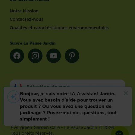
Notre Mission
Contactez-nous
Qualités et caractéristiques environnementales
Suivre La Pause Jardin
Sélection de pays
Footer
Mentions légales
FAQ
Politique relative aux données personnelles
Préférences de cookies
Evergreen Garden Care – La Pause Jardin © 2026 –
Tous droits réservés.