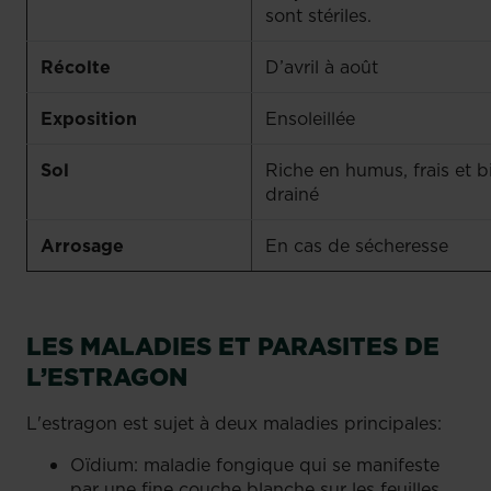
sont stériles.
Récolte
D’avril à août
Exposition
Ensoleillée
Sol
Riche en humus, frais et b
drainé
Arrosage
En cas de sécheresse
LES MALADIES ET PARASITES DE
L’ESTRAGON
L'estragon est sujet à deux maladies principales:
Oïdium: maladie fongique qui se manifeste
par une fine couche blanche sur les feuilles