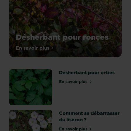
Désherbant pour ronces
Les
En savoir plus
sur Désherbant pour ronces
ronces
sont
des
Désherbant pour orties
mauvaises
herbes
En savoir plus
sur Désherbant pour ortie
communes
en
France
et
peuvent
Comment se débarrasser
être
du liseron ?
gênantes
En savoir plus
car