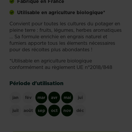
Fabriqué en France
Utilisable en agriculture biologique*
Convient pour toutes les cultures du potager en
pleine terre : fruits, légumes, herbes aromatiques
... Sa formule enrichie en engrais naturel et
fumiers apporte tous les élements nécessaires
pour des récoltes plus abondantes !
*Utilisable en agriculture biologique
conformément au règlement UE n°2018/848
Période d'utilisation
jan
fév
mar
avr
mai
jui
juil
août
sep
oct
nov
déc