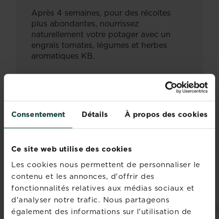
Après 4 semaines, pour des récoltes
plus abondantes, nourrissez
naturellement votre potager avec un
engrais tomates, légumes et herbes
aromatiques KB.
Documents
Consentement
Détails
À propos des cookies
Ce site web utilise des cookies
Les cookies nous permettent de personnaliser le
contenu et les annonces, d'offrir des
PRODUITS ASSOCIÉS
fonctionnalités relatives aux médias sociaux et
d'analyser notre trafic. Nous partageons
également des informations sur l'utilisation de