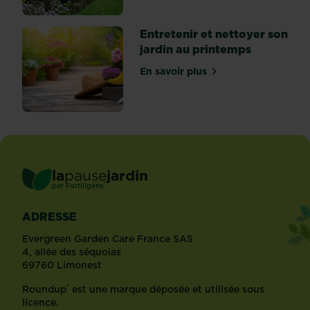
Entretenir et nettoyer son
jardin au printemps
En savoir plus
sur Entretenir et nettoyer
la
pause
jardin
®
par
Fertiligène
ADRESSE
Evergreen Garden Care France SAS
4, allée des séquoias
69760 Limonest
®
Roundup
est une marque déposée et utilisée sous
licence.