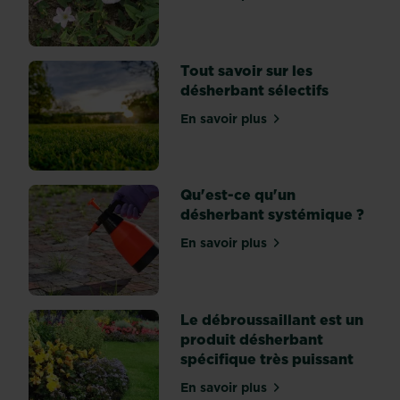
sur Comment se débarrasse
elles
se
répandent
Tout savoir sur les
très
désherbant sélectifs
vite.
Les
En savoir plus
sur Tout savoir sur les dés
pousses
grandissent
très
Qu'est-ce qu'un
vite,
désherbant systémique ?
et
lorsqu’elles
En savoir plus
sur Qu'est-ce qu'un déshe
touchent
le
sol,
elles
Le débroussaillant est un
produisent...
produit désherbant
spécifique très puissant
En savoir plus
sur Le débroussaillant est