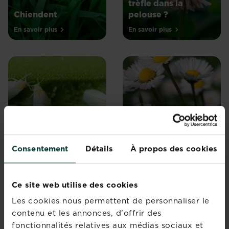
trèfle dans la
Chiendent
pelouse ?
En savoir plus
En savoir plus
Aleurode
Pâquerette
En savoir plus
En savoir plus
Consentement
Détails
À propos des cookies
Ce site web utilise des cookies
Les cookies nous permettent de personnaliser le
contenu et les annonces, d'offrir des
Comment se
fonctionnalités relatives aux médias sociaux et