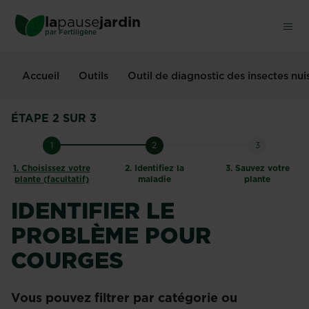
Skip
la
pause
jardin
to
®
par
Fertiligène
main
content
Accueil
Outils
Outil de diagnostic des insectes nu
ÉTAPE 2 SUR 3
1
2
3
1.
Choisissez votre
2.
Identifiez la
3.
Sauvez votre
plante (facultatif)
maladie
plante
IDENTIFIER LE
PROBLÈME POUR
COURGES
Vous pouvez filtrer par catégorie ou