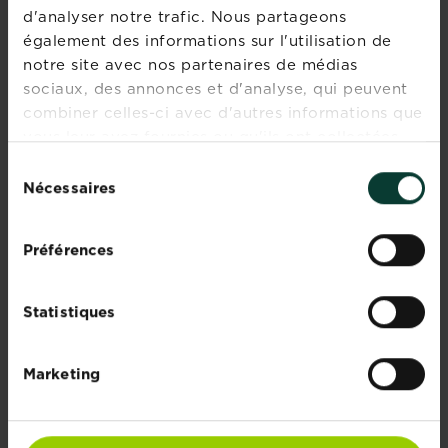
débarrasser des
Cochenilles
d'analyser notre trafic. Nous partageons
chardons ?
farineuses
également des informations sur l'utilisation de
En savoir plus
En savoir plus
notre site avec nos partenaires de médias
sociaux, des annonces et d'analyse, qui peuvent
combiner celles-ci avec d'autres informations que
vous leur avez fournies ou qu'ils ont collectées
lors de votre utilisation de leurs services.
Sélection
Nécessaires
du
consentement
Préférences
Mildiou
Rouille
En savoir plus
En savoir plus
Statistiques
Marketing
PAGINATION
1
First disabled
Previous disabled
Next ›
Last »