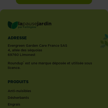
la
pause
jardin
®
par
Fertiligène
ADRESSE
Evergreen Garden Care France SAS
4, allée des séquoias
69760 Limonest
®
Roundup
est une marque déposée et utilisée sous
licence.
PRODUITS
Anti-nuisibles
Désherbants
Engrais