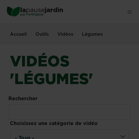
Skip
la
pause
jardin
to
®
par
Fertiligène
main
content
Accueil
Outils
Vidéos
Légumes
VIDÉOS
'LÉGUMES'
Rechercher
Choisissez une catégorie de vidéo