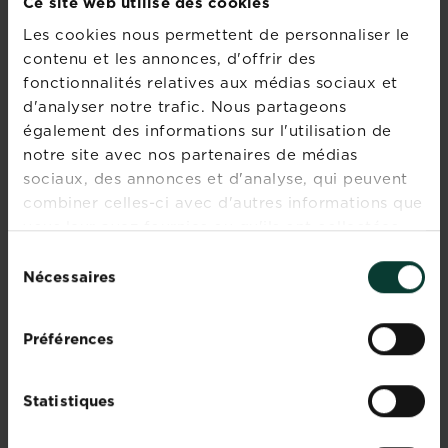
Ce site web utilise des cookies
Les cookies nous permettent de personnaliser le
contenu et les annonces, d'offrir des
fonctionnalités relatives aux médias sociaux et
Cultivez vos propres haricots grimpants
d'analyser notre trafic. Nous partageons
Comment cultiver ses propres haricots grimpants...
également des informations sur l'utilisation de
Regarder
notre site avec nos partenaires de médias
sociaux, des annonces et d'analyse, qui peuvent
combiner celles-ci avec d'autres informations que
vous leur avez fournies ou qu'ils ont collectées
lors de votre utilisation de leurs services.
Sélection
Nécessaires
du
consentement
Préférences
Statistiques
Cultivez vos propres maïs doux