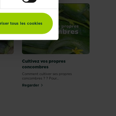
riser tous les cookies
Cultivez vos propres
concombres
Comment cultiver ses propres
concombres ? ? Pour...
Regarder
e