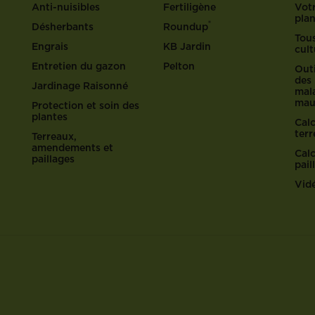
Anti-nuisibles
Fertiligène
Votr
pla
®
Désherbants
Roundup
Tous
Engrais
KB Jardin
cult
Entretien du gazon
Pelton
Outi
des 
Jardinage Raisonné
mala
mau
Protection et soin des
plantes
Cal
ter
Terreaux,
amendements et
Cal
paillages
pail
Vid