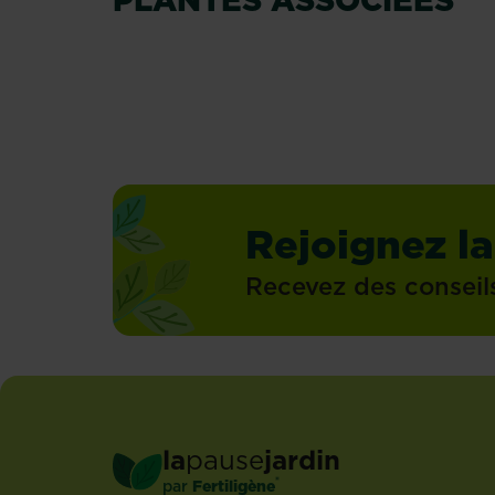
En savoir plus
En savoir plus
Rejoignez la
Recevez des conseil
la
pause
jardin
®
par
Fertiligène