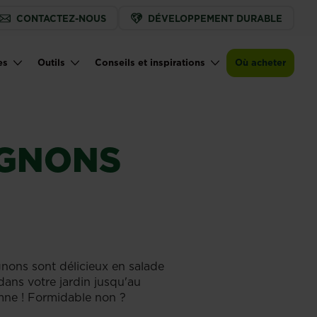
CONTACTEZ-NOUS
DÉVELOPPEMENT DURABLE
es
Outils
Conseils et inspirations
Où acheter
IGNONS
gnons sont délicieux en salade
dans votre jardin jusqu'au
omne ! Formidable non ?