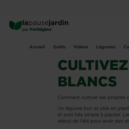
Skip
to
main
la
pause
jardin
content
®
par
Fertiligène
Accueil
Outils
Vidéos
Légumes
Cu
CULTIVEZ
BLANCS
Comment cultiver ses propres o
Un légume bon et utile en plant
et sont très simple à planter. 
début de l'été pour avoir des r