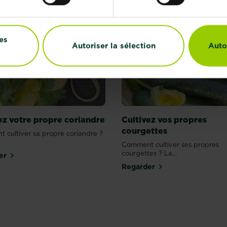
es
Autoriser la sélection
Auto
ez votre propre coriandre
Cultivez vos propres
courgettes
 cultiver sa propre coriandre ?
Comment cultiver ses propres
courgettes ? La...
er
Regarder
Salade
Orchidé