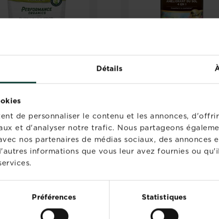
Détails
À
tiligène performance
Fertiligène super
ookies
nics engrais universel
améliorant du sol
nulés
nt de personnaliser le contenu et les annonces, d'offrir
Acheter
Trouver un magasi
aux et d'analyser notre trafic. Nous partageons égaleme
el sans tourbe
Fertiligène performance organics engrais uni
te avec nos partenaires de médias sociaux, des annonces e
'autres informations que vous leur avez fournies ou qu'il
services.
Préférences
Statistiques