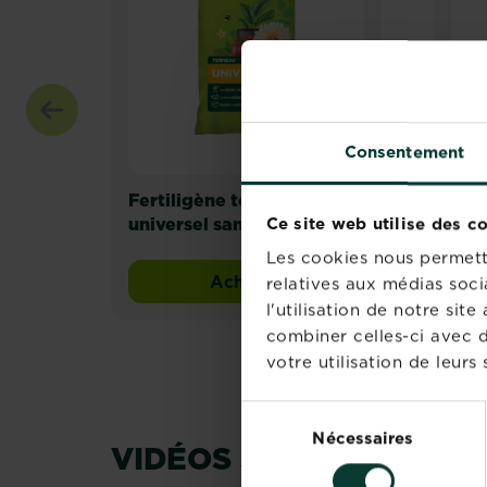
Consentement
Fertiligène terreau
Fer
Ce site web utilise des c
universel sans tourbe
orga
gra
Les cookies nous permette
Acheter
relatives aux médias soci
Fertiligène terreau univers
l'utilisation de notre si
combiner celles-ci avec d
votre utilisation de leurs 
Sélection
Nécessaires
du
VIDÉOS SUGGÉRÉES
consentement