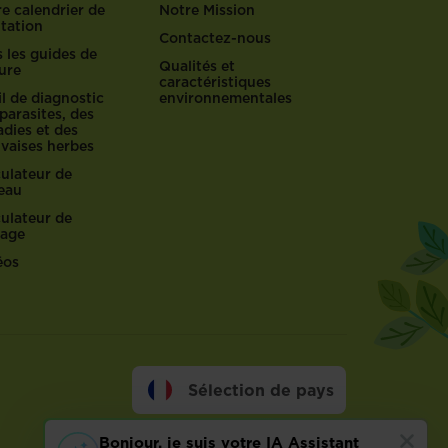
e calendrier de
Notre Mission
ntation
Contactez-nous
 les guides de
Qualités et
ure
caractéristiques
l de diagnostic
environnementales
parasites, des
dies et des
vaises herbes
culateur de
reau
culateur de
lage
éos
Sélection de pays