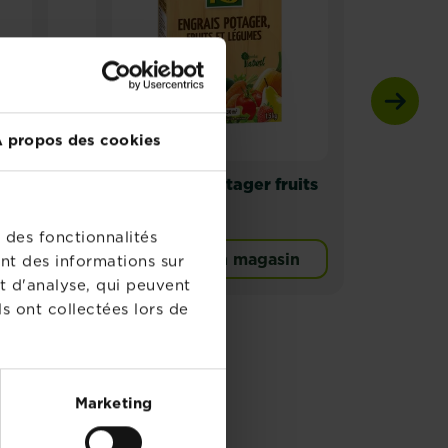
 propos des cookies
KB engrais potager fruits
KB e
et légumes
autr
 des fonctionnalités
n
Trouver un magasin
T
nt des informations sur
versel granulés
t d'analyse, qui peuvent
s ont collectées lors de
Marketing