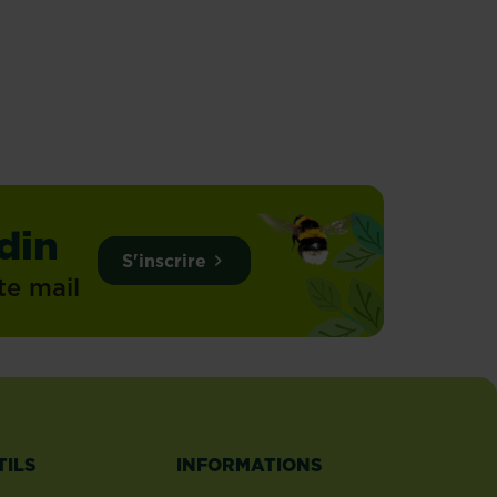
lus
din
S'inscrire
te mail
TILS
INFORMATIONS