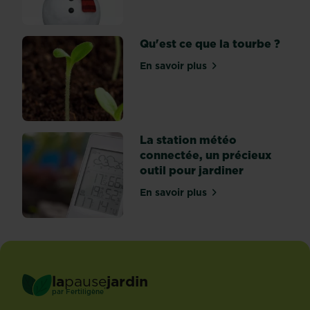
au
même,
sauf
Qu'est ce que la tourbe ?
que
En savoir plus
ça
sur Qu'est ce que la tourb
s’appelle
‘Jardins...
La station météo
connectée, un précieux
outil pour jardiner
En savoir plus
sur La station météo conne
la
pause
jardin
®
par
Fertiligène