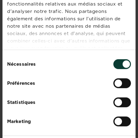
fonctionnalités relatives aux médias sociaux et
d'analyser notre trafic. Nous partageons
également des informations sur l'utilisation de
notre site avec nos partenaires de médias
Rejoignez la
sociaux, des annonces et d'analyse, qui peuvent
combiner celles-ci avec d'autres informations que
newsletter La
vous leur avez fournies ou qu'ils ont collectées
Pause Jardin
lors de votre utilisation de leurs services.
Sélection
Recevez des conseils sur-
Nécessaires
du
mesure directement dans
consentement
votre boîte mail
Préférences
S'inscrire
Statistiques
Marketing
CONSEILS ET INSPIRATIONS