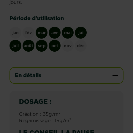
jours.
Période d'utilisation
jan
fév
mar
avr
mai
jui
juil
août
sep
oct
nov
déc
En détails
DOSAGE :
Création : 35g/m²
Regarnissage : 15g/m²
LE CONSEIL LA PAUSE