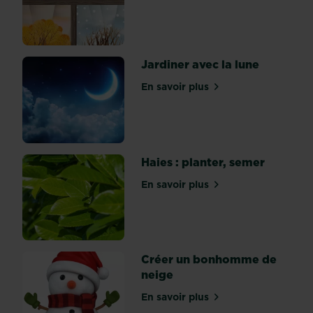
le
collaboratif
et
le
Jardiner avec la lune
partage
En savoir plus
sont
sur Jardiner avec la lune
au
goût
du
jour.
Haies : planter, semer
Et
du
En savoir plus
sur Haies : planter, semer
côté
des
jardiniers,
eh
Créer un bonhomme de
bien,
neige
c’est
du
En savoir plus
sur Créer un bonhomme d
pareil