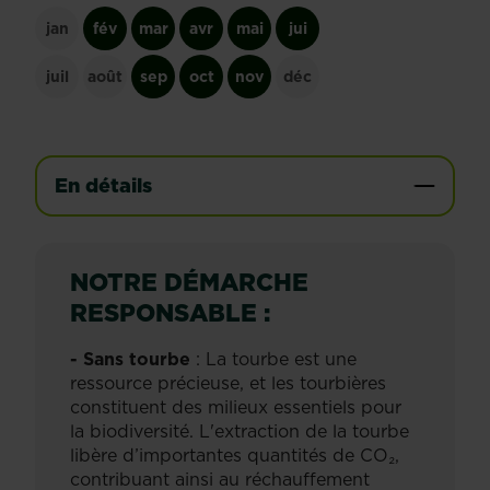
jan
fév
mar
avr
mai
jui
juil
août
sep
oct
nov
déc
En détails
NOTRE DÉMARCHE
RESPONSABLE :
- Sans tourbe
: La tourbe est une
ressource précieuse, et les tourbières
constituent des milieux essentiels pour
la biodiversité. L'extraction de la tourbe
libère d’importantes quantités de CO₂,
contribuant ainsi au réchauffement