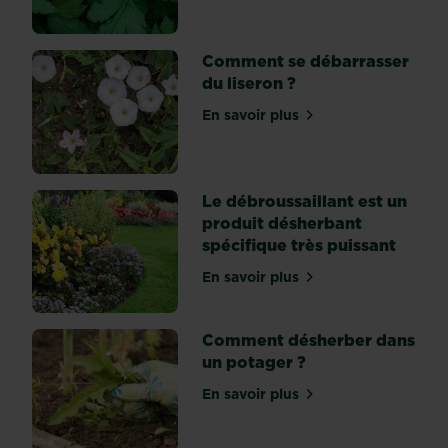
France
et
peuvent
Comment se débarrasser
être
du liseron ?
gênantes
En savoir plus
car
sur Comment se débarrasse
elles
se
répandent
Le débroussaillant est un
très
produit désherbant
vite.
spécifique très puissant
Les
pousses
En savoir plus
sur Le débroussaillant est
grandissent
très
Comment désherber dans
vite,
un potager ?
et
lorsqu’elles
En savoir plus
sur Comment désherber da
touchent
le