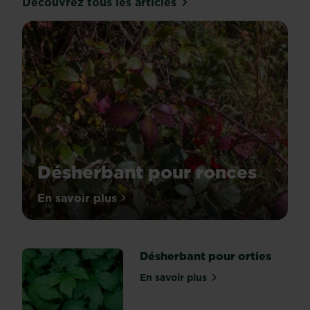
Découvrez tous les articles
Désherbant pour ronces
Les
En savoir plus
sur Désherbant pour ronces
ronces
sont
des
Désherbant pour orties
mauvaises
herbes
En savoir plus
sur Désherbant pour ortie
communes
en