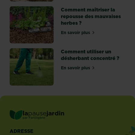
sol,
elles
Comment maîtriser la
produisent...
repousse des mauvaises
herbes ?
En savoir plus
sur Comment maîtriser la 
Comment utiliser un
désherbant concentré ?
En savoir plus
sur Comment utiliser un d
la
pause
jardin
®
par
Fertiligène
ADRESSE