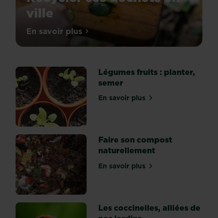
ville
Avoir
En savoir plus
sur Recycler ses déchets en ville
une
bonne
gestion
Légumes fruits : planter,
des
semer
déchets
du
En savoir plus
sur Légumes fruits : plant
quotidien
-
comme
le
Faire son compost
papier,
naturellement
le
En savoir plus
carton,
sur Faire son compost nat
le
verre,
le
Les coccinelles, alliées de
plastique,