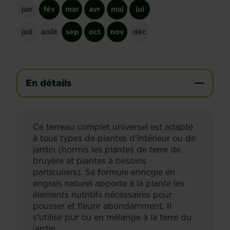
jan
fév
mar
avr
mai
jui
juil
août
sep
oct
nov
déc
En détails
Ce terreau complet universel est adapté
à tous types de plantes d'intérieur ou de
jardin (hormis les plantes de terre de
bruyère et plantes à besoins
particuliers). Sa formule enricgie en
engrais naturel apporte à la plante les
élements nutritifs nécessaires pour
pousser et fleurir abondamment. Il
s'utilise pur ou en mélange à la terre du
jardin.