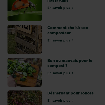
nos jardins
le
métal…
En savoir plus
sur Les coccinelles, alliées
-
n’est
pas
Comment choisir son
si
composteur
compliqué
à
En savoir plus
sur Comment choisir son 
faire,
finalement,
une
fois
Bon ou mauvais pour le
les
compost ?
bons
En savoir plus
réflexes
sur Bon ou mauvais pour l
acquis.
Mais...
Désherbant pour ronces
En savoir plus
sur Désherbant pour ronc