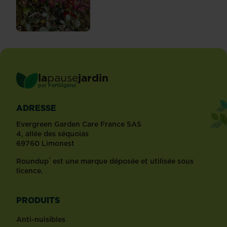
la
pause
jardin
®
par
Fertiligène
ADRESSE
Evergreen Garden Care France SAS
4, allée des séquoias
69760 Limonest
®
Roundup
est une marque déposée et utilisée sous
licence.
PRODUITS
Anti-nuisibles