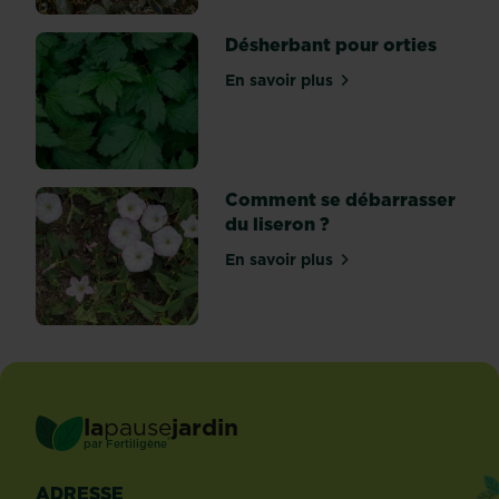
Pour
en
Désherbant pour orties
découvrir
En savoir plus
toutes
sur Désherbant pour ortie
les...
Comment se débarrasser
du liseron ?
En savoir plus
sur Comment se débarrasse
la
pause
jardin
®
par
Fertiligène
ADRESSE