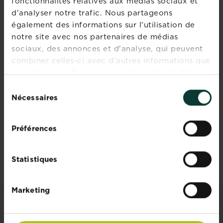
fonctionnalités relatives aux médias sociaux et
d'analyser notre trafic. Nous partageons
également des informations sur l'utilisation de
notre site avec nos partenaires de médias
sociaux, des annonces et d'analyse, qui peuvent
combiner celles-ci avec d'autres informations que
KB terreau
Fertiligène mon
vous leur avez fournies ou qu'ils ont collectées
universel toutes
terreau poids
lors de votre utilisation de leurs services.
Sélection
plantes
plume intérieur &
Nécessaires
du
extérieur
consentement
Trouver un magasin
Acheter
Fertiligène mon terr
Préférences
Comparez les
revendeurs et les
stocks
Statistiques
Marketing
CONSEILS ET INSPIRATIONS