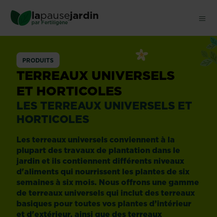
Skip
la
pause
jardin
to
®
par
Fertiligène
main
content
Universels
PRODUITS
et
TERREAUX UNIVERSELS
ET HORTICOLES
horticoles
LES TERREAUX UNIVERSELS ET
HORTICOLES
Les terreaux universels conviennent à la
plupart des travaux de plantation dans le
jardin et ils contiennent différents niveaux
d'aliments qui nourrissent les plantes de six
semaines à six mois. Nous offrons une gamme
de terreaux universels qui inclut des terreaux
basiques pour toutes vos plantes d’intérieur
et d'extérieur, ainsi que des terreaux