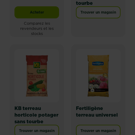
tourbe
Acheter
Trouver un magasin
Fertiligène terreau universel sans tourbe
Comparez les
revendeurs et les
stocks
KB terreau
Fertiligène
horticole potager
terreau universel
sans tourbe
Trouver un magasin
Trouver un magasin