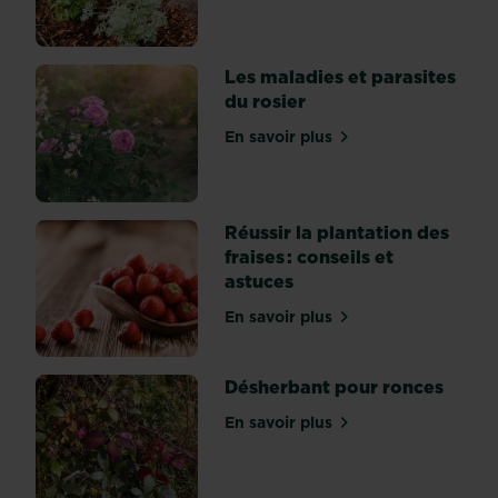
donne
un
coup
Les maladies et parasites
d’éclat
du rosier
à
En savoir plus
nos
sur Les maladies et parasit
assiettes
avec
ses
Réussir la plantation des
couleurs
fraises : conseils et
pimpantes
astuces
:
rouge,
En savoir plus
sur Réussir la plantation de
jaune,
orange,
Désherbant pour ronces
et
même
En savoir plus
sur Désherbant pour ronc
verte
ou
noire.