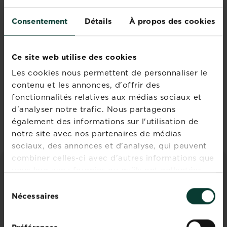
Rejoignez la
Consentement
Détails
À propos des cookies
newsletter La
Pause Jardin
Ce site web utilise des cookies
Recevez des conseils sur-
mesure directement dans
Les cookies nous permettent de personnaliser le
votre boîte mail
contenu et les annonces, d'offrir des
fonctionnalités relatives aux médias sociaux et
d'analyser notre trafic. Nous partageons
S'inscrire
également des informations sur l'utilisation de
notre site avec nos partenaires de médias
sociaux, des annonces et d'analyse, qui peuvent
combiner celles-ci avec d'autres informations que
vous leur avez fournies ou qu'ils ont collectées
CONSEILS ET INSPIRATIONS
lors de votre utilisation de leurs services.
Sélection
Nécessaires
du
Découvrez tous les articles
consentement