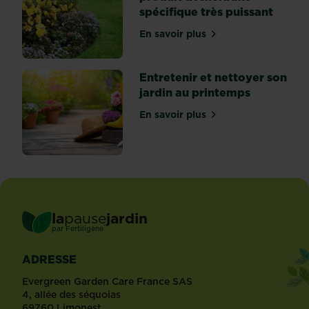
spécifique très puissant
En savoir plus
sur Le débroussaillant est
Entretenir et nettoyer son
jardin au printemps
En savoir plus
sur Entretenir et nettoyer
la
pause
jardin
®
par
Fertiligène
ADRESSE
Evergreen Garden Care France SAS
4, allée des séquoias
69760 Limonest