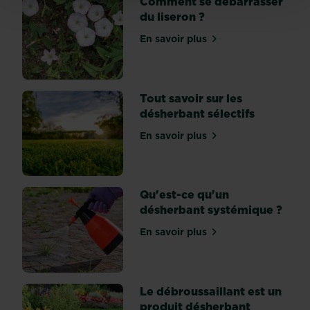
Comment se débarrasser
être
du liseron ?
gênantes
En savoir plus
car
sur Comment se débarrasse
elles
se
répandent
Tout savoir sur les
très
désherbant sélectifs
vite.
Les
En savoir plus
sur Tout savoir sur les dés
pousses
grandissent
très
Qu'est-ce qu'un
vite,
désherbant systémique ?
et
lorsqu’elles
En savoir plus
sur Qu'est-ce qu'un déshe
touchent
le
sol,
elles
Le débroussaillant est un
produisent...
produit désherbant