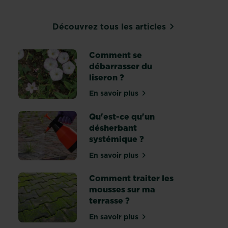
Découvrez tous les articles
Comment se
débarrasser du
liseron ?
 pour orties
En savoir plus
sur Comment se débarrasser du
Qu'est-ce qu'un
désherbant
systémique ?
 sur les désherbant sélectifs
En savoir plus
sur Qu'est-ce qu'un désherba
Comment traiter les
mousses sur ma
terrasse ?
En savoir plus
sur Comment traiter les mouss