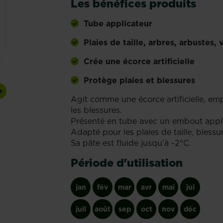
Les bénéfices produits
Tube applicateur
Plaies de taille, arbres, arbustes, 
Crée une écorce artificielle
Protège plaies et blessures
Next
Agit comme une écorce artificielle, em
les blessures.
Présenté en tube avec un embout applica
Adapté pour les plaies de taille, bless
Sa pâte est fluide jusqu'à -2°C.
Période d'utilisation
jan
fév
mar
avr
mai
jui
juil
août
sep
oct
nov
déc