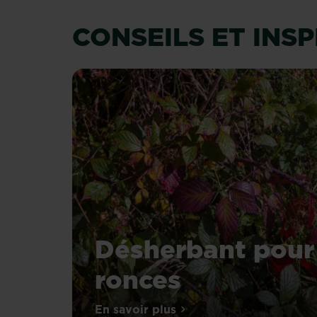
CONSEILS ET INS
Désherbant pour
ronces
Les
En savoir plus
sur Désherbant pour ronces