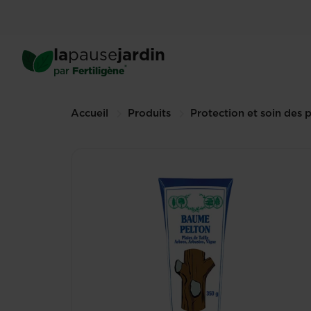
Skip
to
main
Pelton baume
la
pause
jardin
content
350 g (Autres tailles disponibles
®
par
Fertiligène
Breadcrumbs
Accueil
Produits
Protection et soin des 