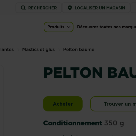
Service
RECHERCHER
LOCALISER UN MAGASIN
menu
Produits
Découvrez toutes nos marqu
)
Main navigation
plantes
Mastics et glus
Pelton baume
PELTON BA
Pelton baume
Acheter
Trouver un 
Conditionnement
350 g