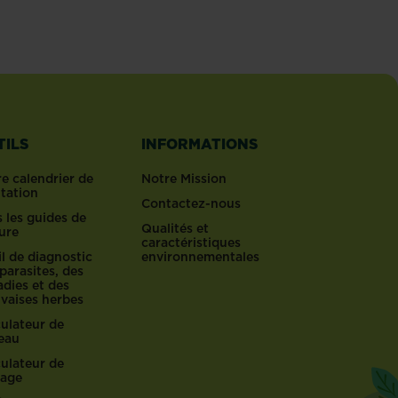
aillant est un produit désherbant spécifique très puissant
TILS
INFORMATIONS
e calendrier de
Notre Mission
ntation
Contactez-nous
 les guides de
Qualités et
ure
caractéristiques
l de diagnostic
environnementales
parasites, des
dies et des
vaises herbes
culateur de
reau
culateur de
lage