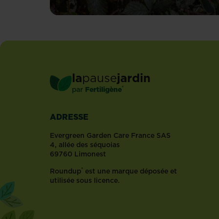
ronces
sont
des
mauvaises
herbes
communes
en
la
pause
jardin
France
®
par
Fertiligène
et
peuvent
être
ADRESSE
gênantes
car
Evergreen Garden Care France SAS
elles
4, allée des séquoias
69760 Limonest
se
répandent
®
Roundup
est une marque déposée et
très
utilisée sous licence.
vite.
Les
pousses