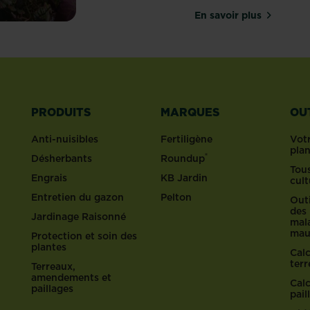
En savoir plus
sur Le débrouss
PRODUITS
MARQUES
OU
Anti-nuisibles
Fertiligène
Votr
pla
®
Désherbants
Roundup
Tous
Engrais
KB Jardin
cult
Entretien du gazon
Pelton
Outi
des 
Jardinage Raisonné
mala
mau
Protection et soin des
plantes
Cal
ter
Terreaux,
amendements et
Cal
paillages
pail