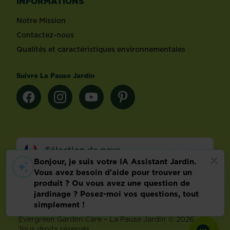
INFORMATIONS
Notre Mission
Contactez-nous
Qualités et caractéristiques environnementales
Suivre La Pause Jardin
Sélection de pays
Footer
Mentions légales
FAQ
Politique relative aux données personnelles
Préférences de cookies
Evergreen Garden Care – La Pause Jardin © 2026 –
Tous droits réservés.