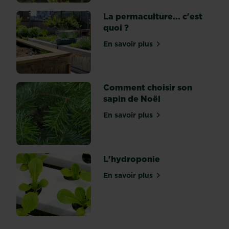
à
La permaculture... c'est
nos
quoi ?
végétaux
chéris
En savoir plus
sur La permaculture... c'es
?
Voici
nos
conseils...
Comment choisir son
Quel
sapin de Noël
est
En savoir plus
le
sur Comment choisir son s
rôle
d'un
terreau...
L'hydroponie
En savoir plus
sur L'hydroponie