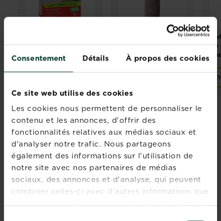
Fertiligène
Capinea X
Na
désherbant jardin,
Fertiligène Rouleau
de
cours, allée
de paillage
mul
Consentement
Détails
À propos des cookies
concentré
sécheresse et gel
Acheter
Trouver un magasin
T
Fertiligène désherbant jardin, cours, allée concentré
Ce site web utilise des cookies
Les cookies nous permettent de personnaliser le
contenu et les annonces, d'offrir des
Rejoignez la newsletter
fonctionnalités relatives aux médias sociaux et
d'analyser notre trafic. Nous partageons
La Pause Jardin
également des informations sur l'utilisation de
Recevez des conseils sur-mesure
notre site avec nos partenaires de médias
directement dans votre boîte mail
sociaux, des annonces et d'analyse, qui peuvent
combiner celles-ci avec d'autres informations que
vous leur avez fournies ou qu'ils ont collectées
S'inscrire
lors de votre utilisation de leurs services.
Sélection