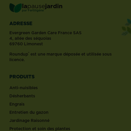
la
pause
jardin
®
par
Fertiligène
ADRESSE
Evergreen Garden Care France SAS
4, allée des séquoias
69760 Limonest
®
Roundup
est une marque déposée et utilisée sous
licence.
PRODUITS
Anti-nuisibles
Désherbants
Engrais
Entretien du gazon
Jardinage Raisonné
Protection et soin des plantes