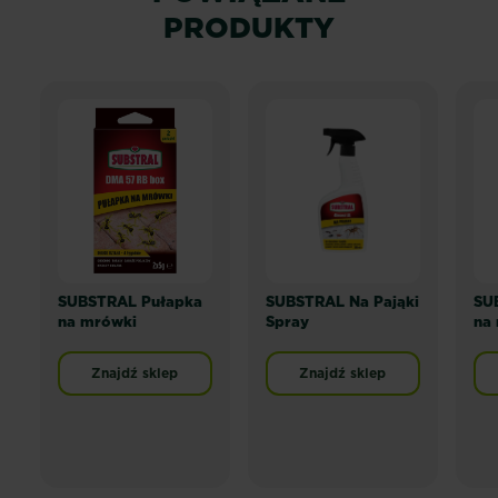
PRODUKTY
SUBSTRAL Pułapka
SUBSTRAL Na Pająki
SU
na mrówki
Spray
na
Znajdź sklep
Znajdź sklep