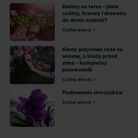
przycinania,
Kwiaty na taras – jakie
a
rośliny, krzewy i drzewka
inne
do donic wybrać?
wcale
tego
Czytaj więcej
Kwiaty na taras – jakie roś
nie
potrzebują...
Kiedy przycinać róże na
wiosnę, a kiedy przed
zimą – kompletny
przewodnik
Czytaj więcej
Kiedy przycinać róże na w
Podlewanie storczyków
Czytaj więcej
Podlewanie storczyków