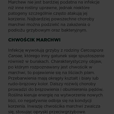
Marchew nie jest bardziej podatna na infekcje
niż inne rośliny uprawne, jednak niektóre
patogeny szczególnie często atakują jej
korzenie. Najbardziej powszechne choroby
marchwi można podzielić na zakażenia o
podłożu grzybowym oraz bakteryjnym.
CHWOŚCIK MARCHWI
Infekcję wywołują grzyby z rodziny
Cercospora
Caroae
, którego inny gatunek sieje spustoszenie
również w burakach. Charakterystyczny objaw,
po którym rozpoznawany jest chwościk w
marchwi, to pojawienie się na liściach plam.
Przebarwienia mają okrągły kształt i biały lub
rudo-brązowy kolor. Dalszy rozwój choroby
prowadzi do brązowienia i obumierania pędów.
Roślina kieruje energię na wytworzenie nowych
liści, co negatywnie odbija się na kondycji
korzenia. Inwazję chwościka marchwi zwalcza
się, stosując opryski przeciwgrzybowe.