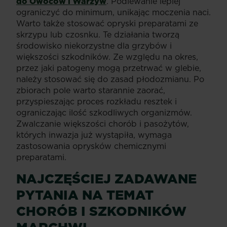
do Owoców i Warzyw
. Podlewanie lepiej
ograniczyć do minimum, unikając moczenia naci.
Warto także stosować opryski preparatami ze
skrzypu lub czosnku. Te działania tworzą
środowisko niekorzystne dla grzybów i
większości szkodników. Ze względu na okres,
przez jaki patogeny mogą przetrwać w glebie,
należy stosować się do zasad płodozmianu. Po
zbiorach pole warto starannie zaorać,
przyspieszając proces rozkładu resztek i
ograniczając ilość szkodliwych organizmów.
Zwalczanie większości chorób i pasożytów,
których inwazja już wystąpiła, wymaga
zastosowania oprysków chemicznymi
preparatami.
NAJCZĘŚCIEJ ZADAWANE
PYTANIA NA TEMAT
CHORÓB I SZKODNIKÓW