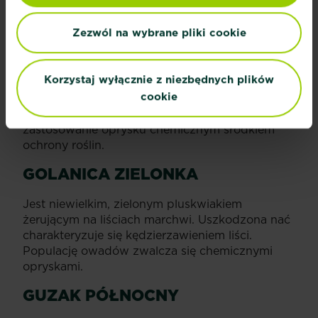
Grupuje się w kolonie i żeruje na liściach oraz
Zezwól na wybrane pliki cookie
pędach. Wysysa z rośliny soki, doprowadza do
więdnięcia i usychania naci, a w konsekwencji
hamuje wzrost korzenia. Mszyce można
Korzystaj wyłącznie z niezbędnych plików
zwalczać metodą biologiczną, wykorzystując
cookie
naturalnych wrogów tego szkodnika, np.
biedronki i złotooki. Innym sposobem jest
zastosowanie oprysku chemicznym środkiem
ochrony roślin.
GOLANICA ZIELONKA
Jest niewielkim, zielonym pluskwiakiem
żerującym na liściach marchwi. Uszkodzona nać
charakteryzuje się kędzierzawieniem liści.
Populację owadów zwalcza się chemicznymi
opryskami.
GUZAK PÓŁNOCNY