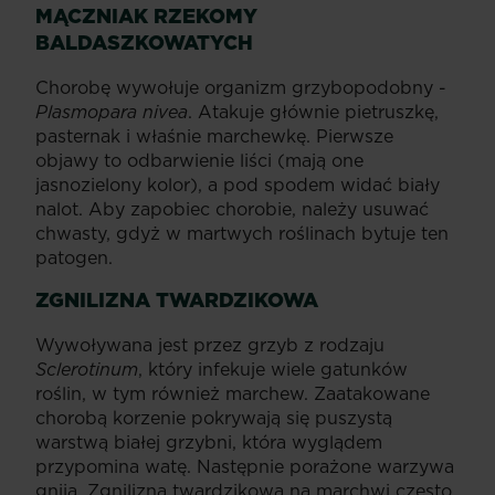
MĄCZNIAK RZEKOMY
BALDASZKOWATYCH
Chorobę wywołuje organizm grzybopodobny -
Plasmopara nivea
. Atakuje głównie pietruszkę,
pasternak i właśnie marchewkę. Pierwsze
objawy to odbarwienie liści (mają one
jasnozielony kolor), a pod spodem widać biały
nalot. Aby zapobiec chorobie, należy usuwać
chwasty, gdyż w martwych roślinach bytuje ten
patogen.
ZGNILIZNA TWARDZIKOWA
Wywoływana jest przez grzyb z rodzaju
Sclerotinum
, który infekuje wiele gatunków
roślin, w tym również marchew. Zaatakowane
chorobą korzenie pokrywają się puszystą
warstwą białej grzybni, która wyglądem
przypomina watę. Następnie porażone warzywa
gniją. Zgnilizna twardzikowa na marchwi często