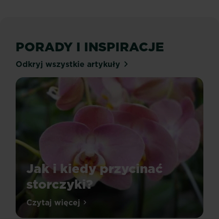
PORADY I INSPIRACJE
Odkryj wszystkie artykuły
Jak i kiedy przycinać
storczyki?
Przycinać
Czytaj więcej
Jak i kiedy przycinać storczyki?
czy