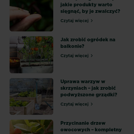
Nic
jakie produkty warto
nie
sięgnąć, by je zwalczyć?
daje
Czytaj więcej
takiej
Insekty w ogrodzie – po ja
satysfakcji
jak
Jak zrobić ogródek na
udane
balkonie?
zbiory
warzyw
Czytaj więcej
Jak zrobić ogródek na balk
z
własnej
działki,
Uprawa warzyw w
tym
skrzyniach – jak zrobić
bardziej,
podwyższone grządki?
jeśli
przygodę
Czytaj więcej
Uprawa warzyw w skrzyniac
z
warzywniakiem
zaczynamy...
Przycinanie drzew
owocowych – kompletny