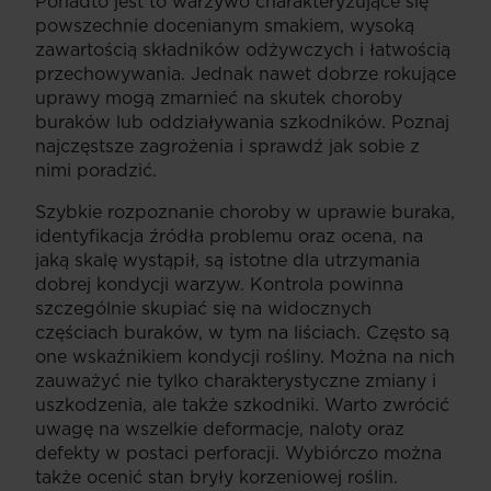
Ponadto jest to warzywo charakteryzujące się
powszechnie docenianym smakiem, wysoką
zawartością składników odżywczych i łatwością
przechowywania. Jednak nawet dobrze rokujące
uprawy mogą zmarnieć na skutek choroby
buraków lub oddziaływania szkodników. Poznaj
najczęstsze zagrożenia i sprawdź jak sobie z
nimi poradzić.
Szybkie rozpoznanie choroby w uprawie buraka,
identyfikacja źródła problemu oraz ocena, na
jaką skalę wystąpił, są istotne dla utrzymania
dobrej kondycji warzyw. Kontrola powinna
szczególnie skupiać się na widocznych
częściach buraków, w tym na liściach. Często są
one wskaźnikiem kondycji rośliny. Można na nich
zauważyć nie tylko charakterystyczne zmiany i
uszkodzenia, ale także szkodniki. Warto zwrócić
uwagę na wszelkie deformacje, naloty oraz
defekty w postaci perforacji. Wybiórczo można
także ocenić stan bryły korzeniowej roślin.