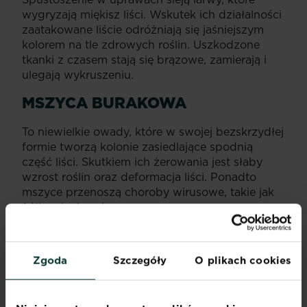
wygryzają miękisz liści. Wskutek ich działalności
zaatakowane liście odróżniają się jaśniejszym
kolorem na tle zdrowych roślin. Uszkodzone
tkanki z czasem stają się brązowe, zamierają i
ulegają wykruszeniu.
MSZYCA BURAKOWA
To niewielkie owady, które w swojej bezskrzydłej
formie tworzą kolonie zasiedlające spodnią
część liści. Skutkiem ich żerowania jest słaby
wzrost roślin oraz deformacja liści. Ponadto
mszyce przenoszą choroby wirusowe, takie jak
żółtaczka buraka.
Zgoda
Szczegóły
O plikach cookies