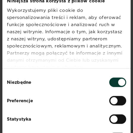
Niniejsza strona korzysta z plików cookie
Wykorzystujemy pliki cookie do
spersonalizowania treści i reklam, aby oferować
funkcje społecznościowe i analizować ruch w
naszej witrynie. Informacje o tym, jak korzystasz
z naszej witryny, udostępniamy partnerom
społecznościowym, reklamowym i analitycznym.
OCHRONA BURAKÓW I
Partnerzy mogą połączyć te informacje z innymi
danymi otrzymanymi od Ciebie lub uzyskanymi
METODY ZWALCZANIA
podczas korzystania z ich usług.
CHORÓB I SZKODNIKÓW
Wybór
Niezbędne
zgody
Zabezpieczając uprawy przed pojawieniem się
chorób i szkodników oraz zwalczając te, które
już wystąpiły, należy sięgać po wszystkie
Preferencje
dostępne metody, ze szczególnym
nastawieniem na nie chemiczne sposoby
Statystyka
chroniące buraki. Choroby dzięki temu pojawiają
się rzadziej, zminimalizowane zostaje zbędne
oddziaływanie środków chemicznych na