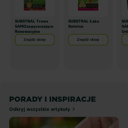
SUBSTRAL Trawa
SUBSTRAL Łąka
SU
SAMOzagęszczająca
Kwietna
SA
Renowacyjna
Uni
Znajdź sklep
Znajdź sklep
PORADY I INSPIRACJE
Odkryj wszystkie artykuły