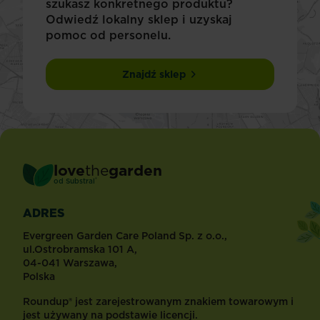
szukasz konkretnego produktu?
Odwiedź lokalny sklep i uzyskaj
pomoc od personelu.
Znajdź sklep
love
the
garden
®
od
Substral
ADRES
Evergreen Garden Care Poland Sp. z o.o.,
ul.Ostrobramska 101 A,
04-041 Warszawa,
Polska
Roundup® jest zarejestrowanym znakiem towarowym i
jest używany na podstawie licencji.