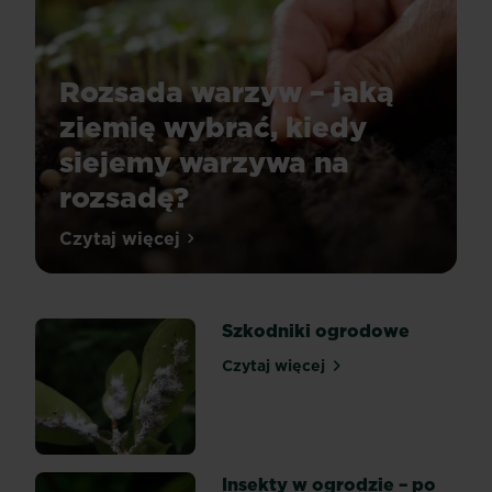
Rozsada warzyw – jaką
ziemię wybrać, kiedy
siejemy warzywa na
rozsadę?
Rozsada
Czytaj więcej
Rozsada warzyw – jaką ziemię wybrać, 
warzyw
–
jaką
Szkodniki ogrodowe
ziemię
wybrać,
Czytaj więcej
Szkodniki ogrodowe
kiedy
siejemy
warzywa
na
rozsadę?
Insekty w ogrodzie – po