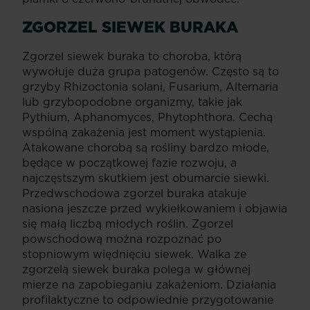
ZGORZEL SIEWEK BURAKA
Zgorzel siewek buraka to choroba, którą
wywołuje duża grupa patogenów. Często są to
grzyby Rhizoctonia solani, Fusarium, Alternaria
lub grzybopodobne organizmy, takie jak
Pythium, Aphanomyces, Phytophthora. Cechą
wspólną zakażenia jest moment wystąpienia.
Atakowane chorobą są rośliny bardzo młode,
będące w początkowej fazie rozwoju, a
najczęstszym skutkiem jest obumarcie siewki.
Przedwschodowa zgorzel buraka atakuje
nasiona jeszcze przed wykiełkowaniem i objawia
się małą liczbą młodych roślin. Zgorzel
powschodową można rozpoznać po
stopniowym więdnięciu siewek. Walka ze
zgorzelą siewek buraka polega w głównej
mierze na zapobieganiu zakażeniom. Działania
profilaktyczne to odpowiednie przygotowanie