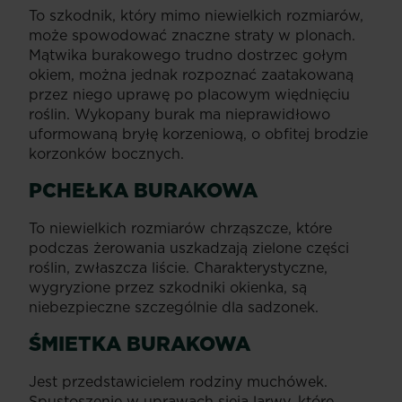
To szkodnik, który mimo niewielkich rozmiarów,
może spowodować znaczne straty w plonach.
Mątwika burakowego trudno dostrzec gołym
okiem, można jednak rozpoznać zaatakowaną
przez niego uprawę po placowym więdnięciu
roślin. Wykopany burak ma nieprawidłowo
uformowaną bryłę korzeniową, o obfitej brodzie
korzonków bocznych.
PCHEŁKA BURAKOWA
To niewielkich rozmiarów chrząszcze, które
podczas żerowania uszkadzają zielone części
roślin, zwłaszcza liście. Charakterystyczne,
wygryzione przez szkodniki okienka, są
niebezpieczne szczególnie dla sadzonek.
ŚMIETKA BURAKOWA
Jest przedstawicielem rodziny muchówek.
Spustoszenie w uprawach sieją larwy, które