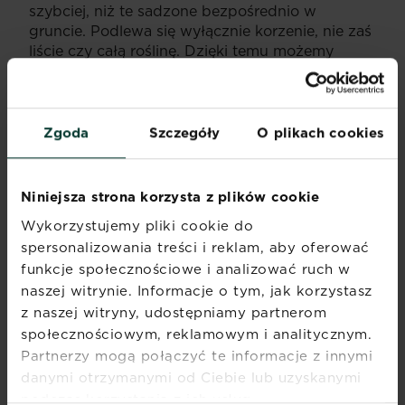
szybciej, niż te sadzone bezpośrednio w
gruncie. Podlewa się wyłącznie korzenie, nie zaś
liście czy całą roślinę. Dzięki temu możemy
uniknąć chorób grzybowych, które rozwijają się
w ciepłej temperaturze i dużej wilgotności i
unikamy poparzenia rośliny przez promienie
słoneczne. Podlewamy obficie, tak aby woda
Zgoda
Szczegóły
O plikach cookies
dotarła do korzeni. Gleba musi być lekko
wilgotna, nie zaś mokra czy bagnista. Korzenie
nie mogą stać w wodzie, ponieważ mogą
Niniejsza strona korzysta z plików cookie
zacząć gnić.
Wykorzystujemy pliki cookie do
spersonalizowania treści i reklam, aby oferować
funkcje społecznościowe i analizować ruch w
naszej witrynie. Informacje o tym, jak korzystasz
z naszej witryny, udostępniamy partnerom
społecznościowym, reklamowym i analitycznym.
Partnerzy mogą połączyć te informacje z innymi
danymi otrzymanymi od Ciebie lub uzyskanymi
podczas korzystania z ich usług.