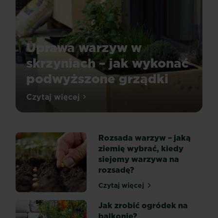
Uprawa warzyw w
skrzyniach – jak wykonać
podwyższone grządki
Warzywa
Czytaj więcej
Uprawa warzyw w skrzyniach – jak wyk
w
skrzyniach
–
Rozsada warzyw – jaką
co
ziemię wybrać, kiedy
powinieneś
siejemy warzywa na
o
rozsadę?
nich
wiedzieć?
Czytaj więcej
Rozsada warzyw – jaką zie
Uprawa
warzyw
Jak zrobić ogródek na
w
balkonie?