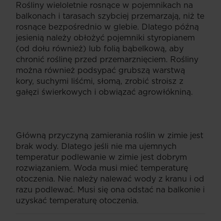
Rośliny wieloletnie rosnące w pojemnikach na
balkonach i tarasach szybciej przemarzają, niż te
rosnące bezpośrednio w glebie. Dlatego późną
jesienią należy obłożyć pojemniki styropianem
(od dołu również) lub folią bąbelkową, aby
chronić roślinę przed przemarznięciem. Rośliny
można również podsypać grubszą warstwą
kory, suchymi liśćmi, słomą, zrobić stroisz z
gałęzi świerkowych i obwiązać agrowłókniną.
Główną przyczyną zamierania roślin w zimie jest
brak wody. Dlatego jeśli nie ma ujemnych
temperatur podlewanie w zimie jest dobrym
rozwiązaniem. Woda musi mieć temperaturę
otoczenia. Nie należy nalewać wody z kranu i od
razu podlewać. Musi się ona odstać na balkonie i
uzyskać temperaturę otoczenia.