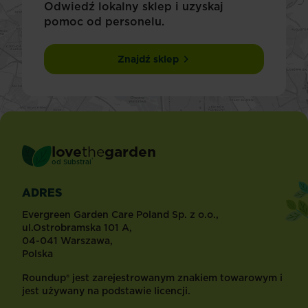
Odwiedź lokalny sklep i uzyskaj
pomoc od personelu.
Znajdź sklep
love
the
garden
®
od
Substral
ADRES
Evergreen Garden Care Poland Sp. z o.o.,
ul.Ostrobramska 101 A,
04-041 Warszawa,
Polska
Roundup® jest zarejestrowanym znakiem towarowym i
jest używany na podstawie licencji.