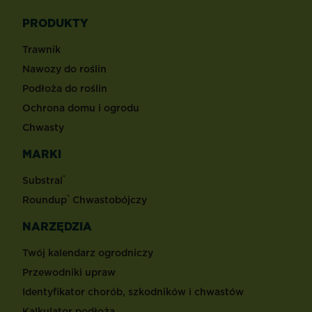
PRODUKTY
Trawnik
Nawozy do roślin
Podłoża do roślin
Ochrona domu i ogrodu
Chwasty
MARKI
®
Substral
®
Roundup
Chwastobójczy
NARZĘDZIA
Twój kalendarz ogrodniczy
Przewodniki upraw
Identyfikator chorób, szkodników i chwastów
Kalkulator podłoża