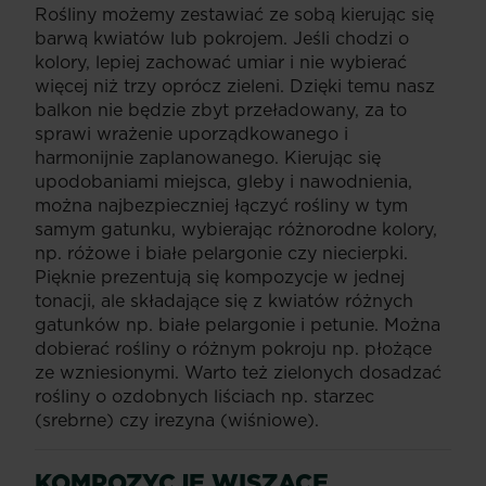
Rośliny możemy zestawiać ze sobą kierując się
barwą kwiatów lub pokrojem. Jeśli chodzi o
kolory, lepiej zachować umiar i nie wybierać
więcej niż trzy oprócz zieleni. Dzięki temu nasz
balkon nie będzie zbyt przeładowany, za to
sprawi wrażenie uporządkowanego i
harmonijnie zaplanowanego. Kierując się
upodobaniami miejsca, gleby i nawodnienia,
można najbezpieczniej łączyć rośliny w tym
samym gatunku, wybierając różnorodne kolory,
np. różowe i białe pelargonie czy niecierpki.
Pięknie prezentują się kompozycje w jednej
tonacji, ale składające się z kwiatów różnych
gatunków np. białe pelargonie i petunie. Można
dobierać rośliny o różnym pokroju np. płożące
ze wzniesionymi. Warto też zielonych dosadzać
rośliny o ozdobnych liściach np. starzec
(srebrne) czy irezyna (wiśniowe).
KOMPOZYCJE WISZĄCE