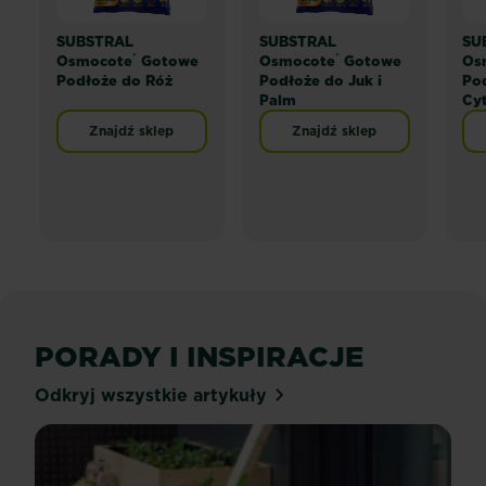
SUBSTRAL
SUBSTRAL
SU
®
®
Osmocote
Gotowe
Osmocote
Gotowe
Os
Podłoże do Róż
Podłoże do Juk i
Po
Palm
Cy
Znajdź sklep
Znajdź sklep
PORADY I INSPIRACJE
Odkryj wszystkie artykuły