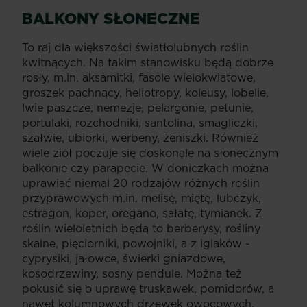
BALKONY SŁONECZNE
To raj dla większości światłolubnych roślin
kwitnących. Na takim stanowisku będą dobrze
rosły, m.in. aksamitki, fasole wielokwiatowe,
groszek pachnący, heliotropy, koleusy, lobelie,
lwie paszcze, nemezje, pelargonie, petunie,
portulaki, rozchodniki, santolina, smagliczki,
szałwie, ubiorki, werbeny, żeniszki. Również
wiele ziół poczuje się doskonale na słonecznym
balkonie czy parapecie. W doniczkach można
uprawiać niemal 20 rodzajów różnych roślin
przyprawowych m.in. melisę, miętę, lubczyk,
estragon, koper, oregano, sałatę, tymianek. Z
roślin wieloletnich będą to berberysy, rośliny
skalne, pięciorniki, powojniki, a z iglaków -
cyprysiki, jałowce, świerki gniazdowe,
kosodrzewiny, sosny pendule. Można też
pokusić się o uprawę truskawek, pomidorów, a
nawet kolumnowych drzewek owocowych.