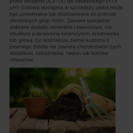
przez obojętne (6,5-7,5) do zasadowego (>7,5
pH). Gotowa dostępna w sprzedaży gleba może
być uniwersalna lub dostosowana do potrzeb
określonych grup roślin. Zawiera specjalnie
dobrane dodatki mineralne i nawozowe, ma
strukturę poprawioną keramzytem, krzemionką
lub glinką. Co ważniejsze ziemia kupiona z
pewnego źródła nie zawiera chorobotwórczych
dodatków, szkodników, nasion lub korzeni
chwastów.