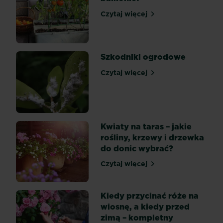
podwyższonych
Czytaj więcej
grządkach
Jak zrobić ogródek na balk
staje
się
coraz
Szkodniki ogrodowe
bardziej
popularna.
Czytaj więcej
Szkodniki ogrodowe
Drewniane
skrzynie
z
warzywami
Kwiaty na taras – jakie
to
rośliny, krzewy i drzewka
doskonałe
do donic wybrać?
rozwiązanie
dla
Czytaj więcej
Kwiaty na taras – jakie roś
tych...
Kiedy przycinać róże na
wiosnę, a kiedy przed
zimą – kompletny