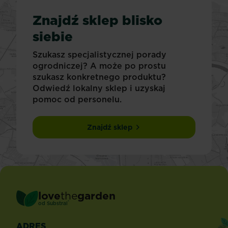
Znajdź sklep blisko
siebie
Szukasz specjalistycznej porady
ogrodniczej? A może po prostu
szukasz konkretnego produktu?
Odwiedź lokalny sklep i uzyskaj
pomoc od personelu.
Znajdź sklep
love
the
garden
®
od
Substral
ADRES