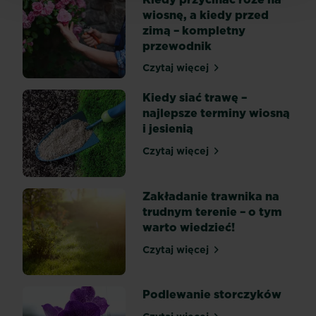
lub
wiosnę, a kiedy przed
balkon
zimą – kompletny
nie
przewodnik
powinien
być
Czytaj więcej
Kiedy przycinać róże na w
dziełem
przypadku.
Kiedy siać trawę –
Kwiaty
najlepsze terminy wiosną
na
i jesienią
taras
Czytaj więcej
powinny
Kiedy siać trawę – najlepsz
cieszyć
oko
Zakładanie trawnika na
domowników
trudnym terenie – o tym
i
warto wiedzieć!
gości
przez
Czytaj więcej
Zakładanie trawnika na tr
cały
sezon,
Podlewanie storczyków
a
przynajmniej