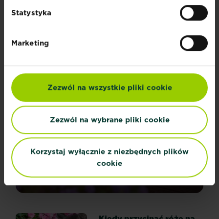
Statystyka
PORADY I INSPIRACJE
Odkryj wszystkie artykuły
Marketing
Zezwól na wszystkie pliki cookie
Zezwól na wybrane pliki cookie
Kwiaty na taras – jakie
rośliny, krzewy i drzewka
Korzystaj wyłącznie z niezbędnych plików
do donic wybrać?
cookie
Wybór
Czytaj więcej
Kwiaty na taras – jakie rośliny, krzewy 
roślin
na
taras
Kiedy przycinać róże na