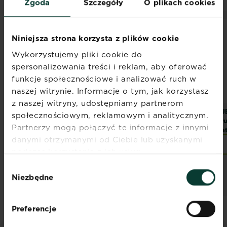
Zgoda
Szczegóły
O plikach cookies
NOWOŚĆ
NOWOŚĆ
Niniejsza strona korzysta z plików cookie
Wykorzystujemy pliki cookie do
spersonalizowania treści i reklam, aby oferować
funkcje społecznościowe i analizować ruch w
naszej witrynie. Informacje o tym, jak korzystasz
z naszej witryny, udostępniamy partnerom
SUBSTRAL Lepy na
SUBSTRAL Kapsułki
SU
społecznościowym, reklamowym i analitycznym.
Ziemiórki
na ziemiórki
Dłu
Partnerzy mogą połączyć te informacje z innymi
Na
danymi otrzymanymi od Ciebie lub uzyskanymi
Znajdź sklep
Znajdź sklep
podczas korzystania z ich usług.
Wybór
Niezbędne
zgody
Preferencje