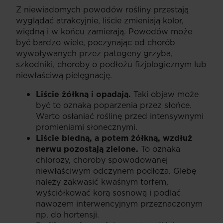
Z niewiadomych powodów rośliny przestają
wyglądać atrakcyjnie, liście zmieniają kolor,
więdną i w końcu zamierają. Powodów może
być bardzo wiele, poczynając od chorób
wywoływanych przez patogeny grzyba,
szkodniki, choroby o podłożu fizjologicznym lub
niewłaściwą pielęgnację.
Liście żółkną i opadają.
Taki objaw może
być to oznaką poparzenia przez słońce.
Warto osłaniać roślinę przed intensywnymi
promieniami słonecznymi.
Liście bledną, a potem żółkną, wzdłuż
nerwu pozostają zielone.
To oznaka
chlorozy, choroby spowodowanej
niewłaściwym odczynem podłoża. Glebę
należy zakwasić kwaśnym torfem,
wyściółkować korą sosnową i podlać
nawozem interwencyjnym przeznaczonym
np. do hortensji.