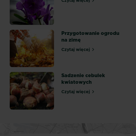
Czytaj więcej
Podlewanie storczyków
od
wczesnej
wiosny
do
późnej
Przygotowanie ogrodu
jesieni,
na zimę
gdy...
Czytaj więcej
Przygotowanie ogrodu na 
Sadzenie cebulek
kwiatowych
Czytaj więcej
Sadzenie cebulek kwiatow