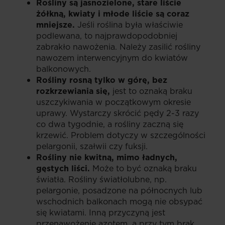
Rośliny są jasnozielone, stare liście
żółkną, kwiaty i młode liście są coraz
mniejsze.
Jeśli roślina była właściwie
podlewana, to najprawdopodobniej
zabrakło nawożenia. Należy zasilić rośliny
nawozem interwencyjnym do kwiatów
balkonowych.
Rośliny rosną tylko w górę, bez
rozkrzewiania się,
jest to oznaką braku
uszczykiwania w początkowym okresie
uprawy. Wystarczy skrócić pędy 2-3 razy
co dwa tygodnie, a rośliny zaczną się
krzewić. Problem dotyczy w szczególności
pelargonii, szałwii czy fuksji.
Rośliny nie kwitną, mimo ładnych,
gęstych liści.
Może to być oznaką braku
światła. Rośliny światłolubne, np.
pelargonie, posadzone na północnych lub
wschodnich balkonach mogą nie obsypać
się kwiatami. Inną przyczyną jest
przenawożenie azotem, a przy tym brak