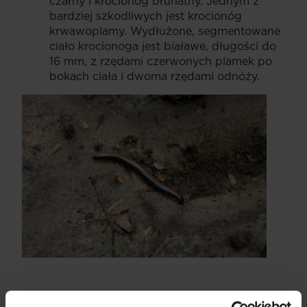
czarny i krocionóg brunatny. Jednym z
bardziej szkodliwych jest krocionóg
krwawoplamy. Wydłużone, segmentowane
ciało krocionoga jest białawe, długości do
16 mm, z rzędami czerwonych plamek po
bokach ciała i dwoma rzędami odnóży.
Nicienie
- są to mikroskopijne szkodniki o