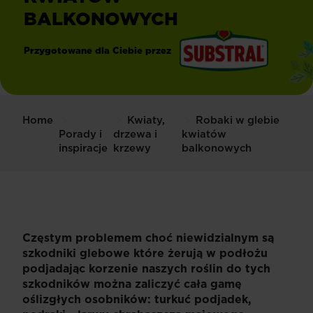
BALKONOWYCH
Przygotowane dla Ciebie przez
®
Substral
Home
Kwiaty,
Robaki w glebie
Porady i
drzewa i
kwiatów
inspiracje
krzewy
balkonowych
Częstym problemem choć niewidzialnym są
szkodniki glebowe które żerują w podłożu
podjadając korzenie naszych roślin do tych
szkodników można zaliczyć cała gamę
oślizgłych osobników: turkuć podjadek,