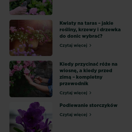
rośliny
wymagają
przycinania,
Kwiaty na taras – jakie
a
rośliny, krzewy i drzewka
inne
do donic wybrać?
wcale
tego
Czytaj więcej
Kwiaty na taras – jakie roś
nie
potrzebują...
Kiedy przycinać róże na
wiosnę, a kiedy przed
zimą – kompletny
przewodnik
Czytaj więcej
Kiedy przycinać róże na w
Podlewanie storczyków
Czytaj więcej
Podlewanie storczyków