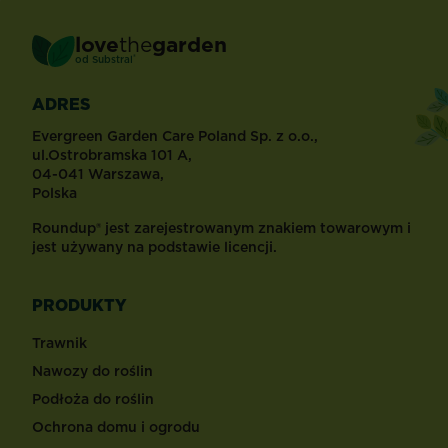
love
the
garden
®
od
Substral
ADRES
Evergreen Garden Care Poland Sp. z o.o.,
ul.Ostrobramska 101 A,
04-041 Warszawa,
Polska
Roundup® jest zarejestrowanym znakiem towarowym i
jest używany na podstawie licencji.
PRODUKTY
Trawnik
Nawozy do roślin
Podłoża do roślin
Ochrona domu i ogrodu