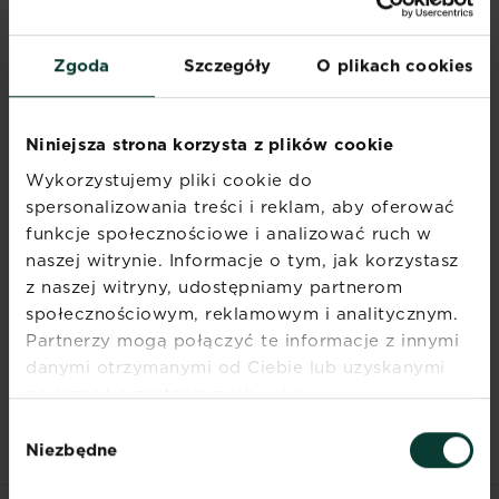
wydłużonym nitkowatym kształcie
występują w glebie atakując korzenie roślin
wnikając do tkanek powodując
Zgoda
Szczegóły
O plikach cookies
zahamowanie wzrostu rośliny i zarośla w
formie guzków na korzeniach szczególnie
w różach.
Niniejsza strona korzysta z plików cookie
Wykorzystujemy pliki cookie do
spersonalizowania treści i reklam, aby oferować
funkcje społecznościowe i analizować ruch w
naszej witrynie. Informacje o tym, jak korzystasz
z naszej witryny, udostępniamy partnerom
społecznościowym, reklamowym i analitycznym.
Partnerzy mogą połączyć te informacje z innymi
danymi otrzymanymi od Ciebie lub uzyskanymi
podczas korzystania z ich usług.
Wybór
Niezbędne
zgody