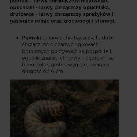
pędraki - larwy chrabąszcza majowego,
opuchlaki - larwy chrząszczy opuchlaka,
drutowce - larwy chrząszczy sprężyków i
gąsienice rolnic oraz krocionogi i stonogi.
Pędraki
to larwy chrabąszczy, te duże
chrząszcze o czarnych głowach i
brunatnych pokrywach są pospolite i
ogólnie znane. Ich larwy - pędraki - są
biało-żółte, grube, wygięte, osiągają
długość do 6 cm