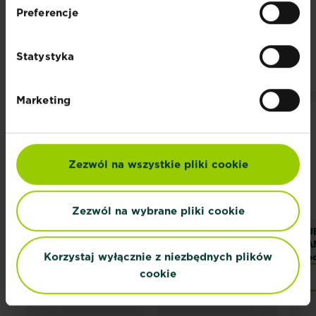
Preferencje
POWIĄZANE
PRODUKTY
Statystyka
Marketing
Zezwól na wszystkie pliki cookie
Zezwól na wybrane pliki cookie
SUBSTRAL Trawa
SUBSTRAL Trawa
SU
Słoneczna
SAMOzagęszczająca
SA
Korzystaj wyłącznie z niezbędnych plików
Renowacyjna
Sp
cookie
Znajdź sklep
Znajdź sklep