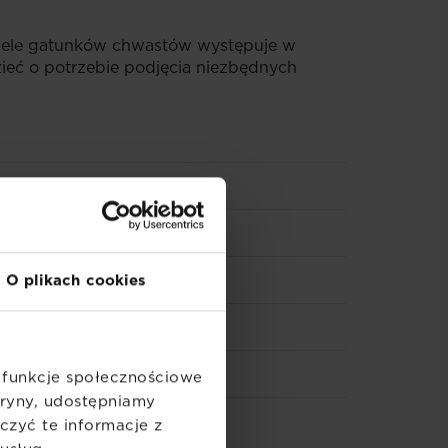
 Wiele gatunków chwastów występuje w
ieć o potrzebie podjęcia niezbędnych
O plikach cookies
ć funkcje społecznościowe
itryny, udostępniamy
zyć te informacje z