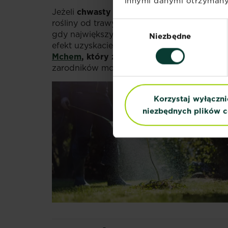
innymi danymi otrzymanym
Jeżeli
chwasty na trawniku
są Waszym prob
rośliny od trawy i zniszczyć je, nie narus
Wybór
gdy największym problemem jest
mech
na 
Niezbędne
zgody
efekt uzyskacie przy użyciu profesjonalneg
Mchem
, który
zwalcza
mech na trawniku
.
zarodników mchu.
Korzystaj wyłączni
niezbędnych plików c