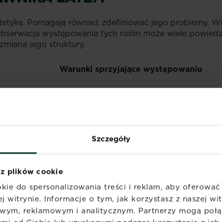
estetykę. Pomagają również zdefiniować jego problemy.
Obserwacja występowania tych roślin może wiele powiedz
zmiana jego struktury.
Warunki sprzyjające występowaniu
Zbyt niska zawartość azotu w glebie
Zbyt zbite podłoże
Podłoże suche i nieurodzajne
Szczegóły
Gleby wilgotne i gliniaste
 z plików cookie
Gleby ubogie w wapń
kie do spersonalizowania treści i reklam, aby oferowa
j witrynie. Informacje o tym, jak korzystasz z naszej w
Gleby lekkie, często wydeptywane
wym, reklamowym i analitycznym. Partnerzy mogą połąc