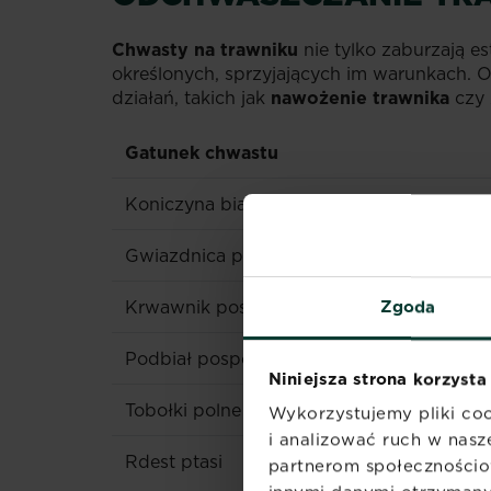
Chwasty na trawniku
nie tylko zaburzają 
określonych, sprzyjających im warunkach. 
działań, takich jak
nawożenie trawnika
czy 
Gatunek chwastu
Koniczyna biała, babka
Gwiazdnica pospolita
Krwawnik pospolity
Zgoda
Podbiał pospolity
Niniejsza strona korzysta
Tobołki polne
Wykorzystujemy pliki coo
i analizować ruch w nasze
Rdest ptasi
partnerom społecznościo