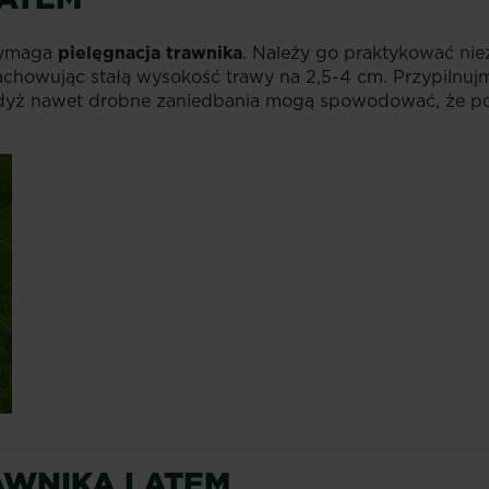
wymaga
pielęgnacja
trawnika
. Należy go praktykować nie
howując stałą wysokość trawy na 2,5-4 cm. Przypilnujmy
gdyż nawet drobne zaniedbania mogą spowodować, że po
WNIKA LATEM