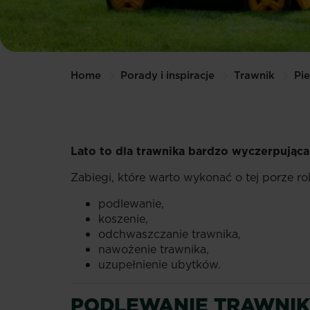
Home
Porady i inspiracje
Trawnik
Pi
Lato to dla trawnika bardzo wyczerpująca
Zabiegi, które warto wykonać o tej porze r
podlewanie,
koszenie,
odchwaszczanie trawnika,
nawożenie trawnika,
uzupełnienie ubytków.
PODLEWANIE TRAWNIK