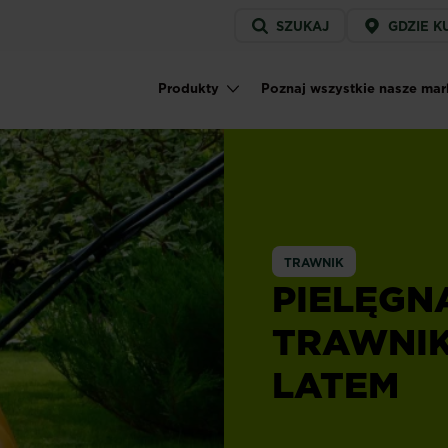
Service
SZUKAJ
GDZIE K
menu
Produkty
Poznaj wszystkie nasze mar
Main navigation
TRAWNIK
PIELĘGN
TRAWNI
LATEM