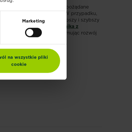
usług.
, który potrafi odróżnić te niepożądane
on, aby mieć czysty trawnik. W przypadku,
 siarczanu żelaza. Jeszcze lepszy i szybszy
Marketing
nim
Substral Nawóz do Trawnika z
zy barierę w glebie, zatrzymując rozwój
ól na wszystkie pliki
cookie