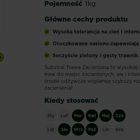
Pojemność
1kg
Główne cechy produktu
Wysoka tolerancja na cień i inte
Otoczkowane nasiona zapewniają 
Soczyście zielony i gęsty trawnik
Next
Substral Trawa Zacieniona to wysokie
traw do miejsc zacienionych, ale i in
środki odżywcze wspierają szybszy roz
zacienienia!
Kiedy stosować
Sty
Lut
Mar
Kwi
Maj
Cze
Lip
Sie
Wrz
Paź
Lis
Gru