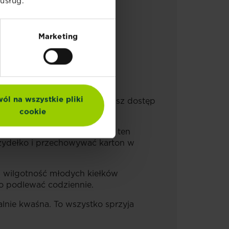
usług.
Marketing
ól na wszystkie pliki
STRAL
.
W ten sposób zapewnisz dostęp
cookie
bokość ok. 1 cm. Powstała w ten
rzydełko i przechowywać karton w
łą wilgotność młodych kiełków
go podlewać codziennie.
alnie kwaśna. To wszystko sprzyja