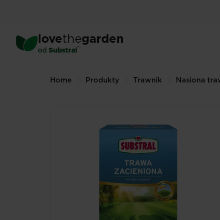
Skip
to
main
love
the
garden
content
®
od
Substral
Breadcrumbs
Home
Produkty
Trawnik
Nasiona tr