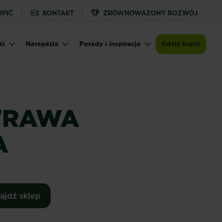
UPIĆ
KONTAKT
ZRÓWNOWAŻONY ROZWÓJ
ki
Narzędzia
Porady i inspiracje
Gdzie kupić
TRAWA
A
ajdź sklep