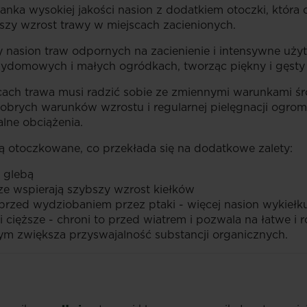
nka wysokiej jakości nasion z dodatkiem otoczki, która
pszy wzrost trawy w miejscach zacienionych.
nasion traw odpornych na zacienienie i intensywne użyt
ydomowych i małych ogródkach, tworząc piękny i gęsty 
scach trawa musi radzić sobie ze zmiennymi warunkami ś
 dobrych warunków wzrostu i regularnej pielęgnacji ogro
lne obciążenia.
 otoczkowane, co przekłada się na dodatkowe zalety:
z glebą
e wspierają szybszy wzrost kiełków
 przed wydziobaniem przez ptaki - więcej nasion wykiełk
i cięższe - chroni to przed wiatrem i pozwala na łatwe 
 zwiększa przyswajalność substancji organicznych.