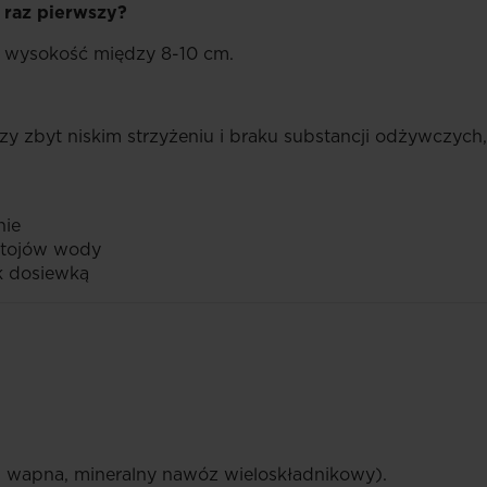
 raz pierwszy?
ie wysokość między 8-10 cm.
rzy zbyt niskim strzyżeniu i braku substancji odżywczyc
nie
astojów wody
k dosiewką
 i wapna, mineralny nawóz wieloskładnikowy).