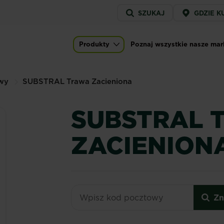
Service
SZUKAJ
GDZIE K
menu
Produkty
Poznaj wszystkie nasze mar
Main navigation
awy
SUBSTRAL Trawa Zacieniona
SUBSTRAL 
ZACIENION
Zn