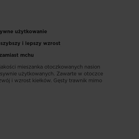
nsywne użytkowanie
szybszy i lepszy wzrost
 zamiast mchu
j jakości mieszanka otoczkowanych nasion
tensywnie użytkowanych. Zawarte w otoczce
wój i wzrost kiełków. Gęsty trawnik mimo