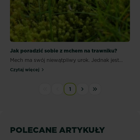
Jak poradzić sobie z mchem na trawniku?
Mech ma swój niewątpliwy urok. Jednak jest...
Czytaj więcej
Jak poradzić sobie z mchem na trawniku?
PAGINATION
1
First disabled
Previous disabled
››
Last »
POLECANE ARTYKUŁY