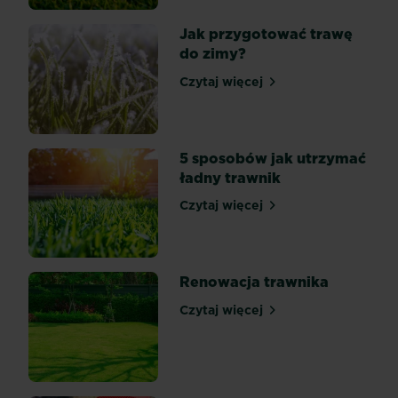
stanowisku
mocno
Jak przygotować trawę
nasłonecznionym
do zimy?
lub
Czytaj więcej
zacienionym,
Jak przygotować trawę do
może
w
przyszłości
5 sposobów jak utrzymać
sprawiać
ładny trawnik
problemy.
Aby
Czytaj więcej
5 sposobów jak utrzymać ł
tego
uniknąć
kluczem
Renowacja trawnika
jest
odpowiednie...
Czytaj więcej
Renowacja trawnika