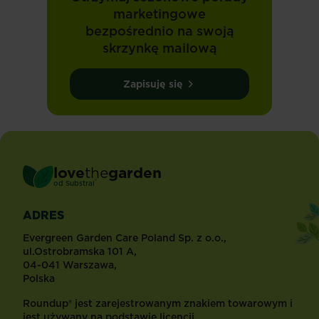
marketingowe
bezpośrednio na swoją
skrzynkę mailową
Zapisuję się
love
the
garden
®
od
Substral
ADRES
Evergreen Garden Care Poland Sp. z o.o.,
ul.Ostrobramska 101 A,
04-041 Warszawa,
Polska
Roundup® jest zarejestrowanym znakiem towarowym i
jest używany na podstawie licencji.