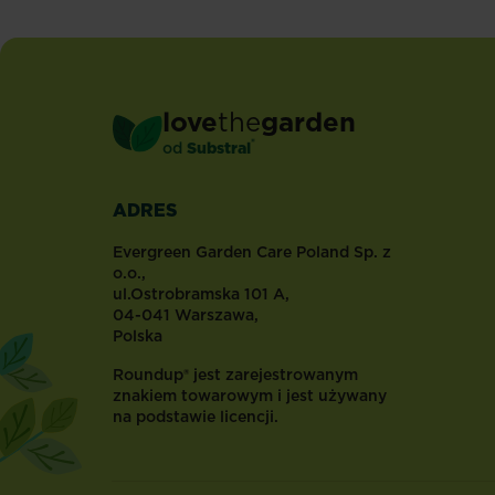
love
the
garden
®
od
Substral
ADRES
Evergreen Garden Care Poland Sp. z
o.o.,
ul.Ostrobramska 101 A,
04-041 Warszawa,
Polska
Roundup® jest zarejestrowanym
znakiem towarowym i jest używany
na podstawie licencji.