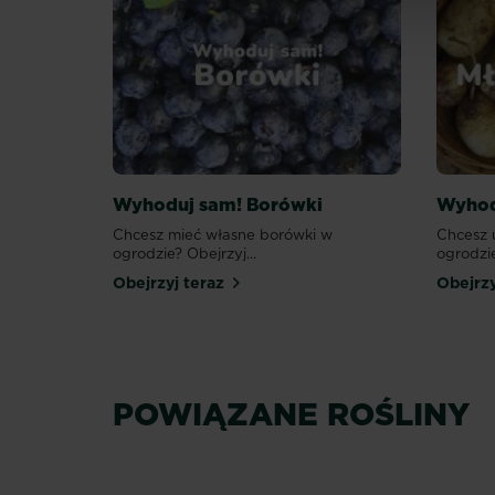
Wyhoduj sam! Borówki
Wyhod
Chcesz mieć własne borówki w
Chcesz 
ogrodzie? Obejrzyj...
ogrodzie
Obejrzyj teraz
Obejrzy
Ogórki
Ziemniaki
POWIĄZANE ROŚLINY
Czytaj więcej
Czytaj więcej