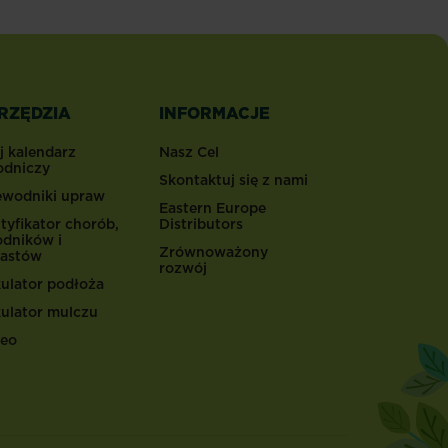
RZĘDZIA
INFORMACJE
j kalendarz
Nasz Cel
odniczy
Skontaktuj się z nami
ewodniki upraw
Eastern Europe
tyfikator chorób,
Distributors
odników i
Zrównoważony
astów
rozwój
kulator podłoża
kulator mulczu
eo