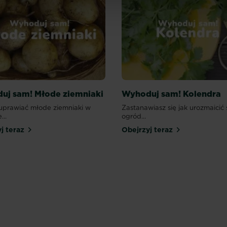
uj sam! Młode ziemniaki
Wyhoduj sam! Kolendra
uprawiać młode ziemniaki w
Zastanawiasz się jak urozmaicić 
...
ogród...
j teraz
Obejrzyj teraz
Borówka
Pomidor
Czytaj więcej
Czytaj więc