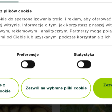
 z plików cookie
kie do spersonalizowania treści i reklam, aby oferowa
STRAL Nawóz
SUBSTRAL Nawóz
j witrynie. Informacje o tym, jak korzystasz z naszej w
uralny do Iglaków
naturalny do Roślin
wym, reklamowym i analitycznym. Partnerzy mogą połąc
balkonowych
i od Ciebie lub uzyskanymi podczas korzystania z ich 
Znajdź sklep
Znajdź sklep
Preferencje
Statystyka
e z
Zezw
Zezwól na wybrane pliki cookie
ookie