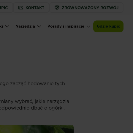
UPIĆ
KONTAKT
ZRÓWNOWAŻONY ROZWÓJ
ki
Narzędzia
Porady i inspiracje
Gdzie kupić
czego zacząć hodowanie tych
dmiany wybrać, jakie narzędzia
odpowiednio dbać o ogórki,