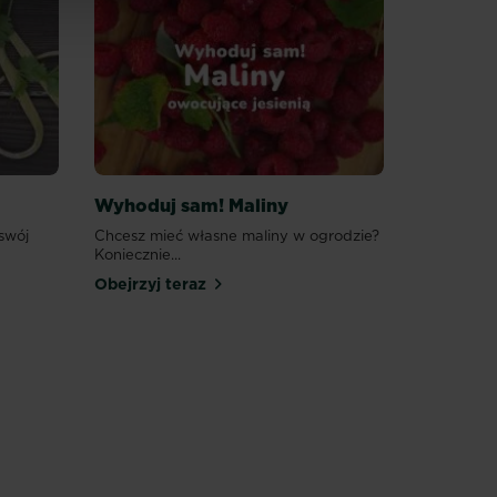
Wyhoduj sam! Maliny
swój
Chcesz mieć własne maliny w ogrodzie?
Koniecznie...
Obejrzyj teraz
y
ej