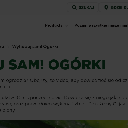
Service
SZUKAJ
GDZIE K
menu
Produkty
Poznaj wszystkie nasze mar
Main navigation
ku
Wyhoduj sam! Ogórki
 SAM! OGÓRKI
m ogrodzie? Obejrzyj to video, aby dowiedzieć się od 
nicze.
y ułatwi Ci rozpoczęcie prac. Dowiesz się z niego jakie o
prawę oraz prawidłowo wykonać zbiór. Pokażemy Ci jak 
e plony.