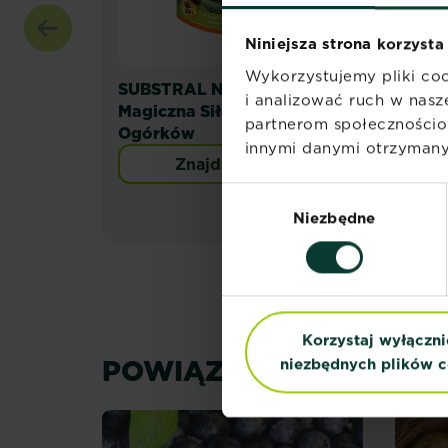
Niniejsza strona korzysta
Wykorzystujemy pliki coo
SUBSTRAL Nawóz
SUB
i analizować ruch w nasze
Magiczna Siła do
nat
partnerom społecznościo
Ogórków
innymi danymi otrzymanym
Znajdź sklep
Wybór
Niezbędne
zgody
Korzystaj wyłączni
POWIĄZANE WIDEO
niezbędnych plików c