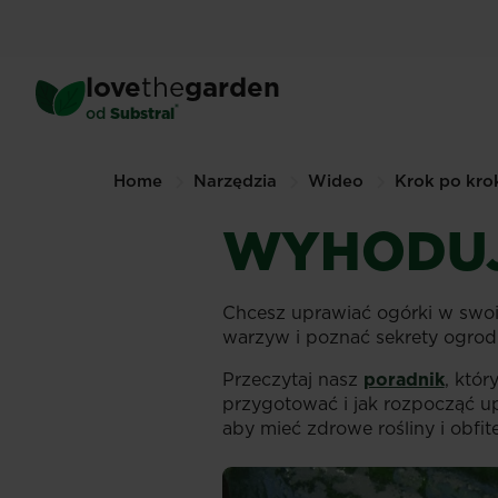
Skip
to
main
love
the
garden
content
®
od
Substral
Home
Narzędzia
Wideo
Krok po kro
WYHODUJ
Chcesz uprawiać ogórki w swoi
warzyw i poznać sekrety ogrod
Przeczytaj nasz
poradnik
, któr
przygotować i jak rozpocząć u
aby mieć zdrowe rośliny i obfit