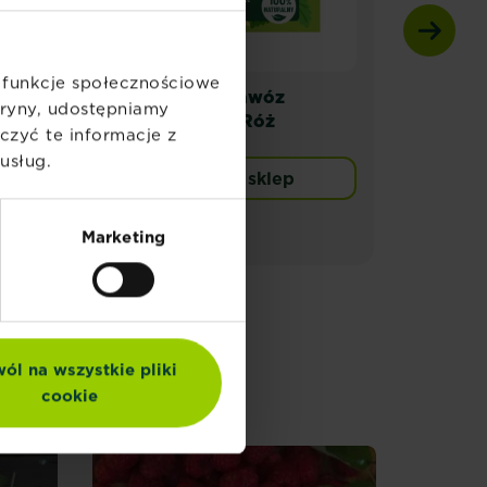
ć funkcje społecznościowe
SUBSTRAL Nawóz
SUBS
itryny, udostępniamy
naturalny do Róż
nawo
zyć te informacje z
usług.
Znajdź sklep
Marketing
ól na wszystkie pliki
cookie