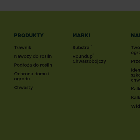
PRODUKTY
MARKI
NA
®
Trawnik
Substral
Twó
ogr
®
Nawozy do roślin
Roundup
Chwastobójczy
Prz
Podłoża do roślin
Iden
Ochrona domu i
szk
ogrodu
chw
Chwasty
Kal
Kal
Wid