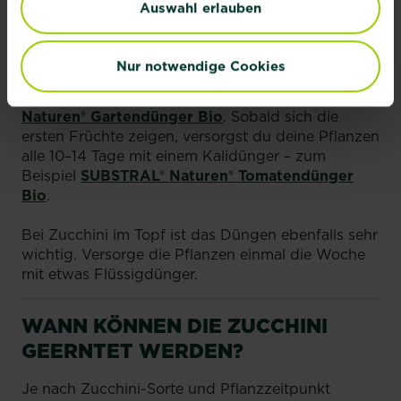
Auswahl erlauben
Ebenso wichtig ist es, die Zucchini zu düngen. Sie
gehören zu den sogenannten Starkzehrern. Diese
entziehen dem Boden viele Nährstoffe, allen voran
Nur notwendige Cookies
Stickstoff. Dünge deine Zucchini regelmäßig mit
einem Universaldünger wie dem
SUBSTRAL®
Naturen® Gartendünger Bio
. Sobald sich die
ersten Früchte zeigen, versorgst du deine Pflanzen
alle 10–14 Tage mit einem Kalidünger – zum
Beispiel
SUBSTRAL® Naturen® Tomatendünger
Bio
.
Bei Zucchini im Topf ist das Düngen ebenfalls sehr
wichtig. Versorge die Pflanzen einmal die Woche
mit etwas Flüssigdünger.
WANN KÖNNEN DIE ZUCCHINI
GEERNTET WERDEN?
Je nach Zucchini-Sorte und Pflanzzeitpunkt