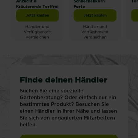
Anzucht &
Schneckenkorn
To
Kräutererde Torffrei
Forte
Jetzt kaufen
Jetzt kaufen
SUBSTRAL® Naturen® Anzucht & Kräutererde Torffrei
SUB
Händler und
Händler und
Verfügbarkeit
Verfügbarkeit
vergleichen
vergleichen
Finde deinen Händler
Suchen Sie eine spezielle
Gartenberatung? Oder einfach nur ein
bestimmtes Produkt? Besuchen Sie
einen Händler in Ihrer Nähe und lassen
Sie sich von engagierten Mitarbeitern
helfen.