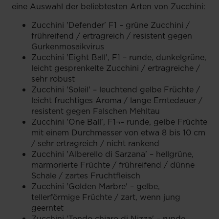
eine Auswahl der beliebtesten Arten von Zucchini:
Zucchini 'Defender' F1 – grüne Zucchini /
frühreifend / ertragreich / resistent gegen
Gurkenmosaikvirus
Zucchini 'Eight Ball', F1 – runde, dunkelgrüne,
leicht gesprenkelte Zucchini / ertragreiche /
sehr robust
Zucchini 'Soleil' – leuchtend gelbe Früchte /
leicht fruchtiges Aroma / lange Erntedauer /
resistent gegen Falschen Mehltau
Zucchini 'One Ball', F1¬– runde, gelbe Früchte
mit einem Durchmesser von etwa 8 bis 10 cm
/ sehr ertragreich / nicht rankend
Zucchini 'Alberello di Sarzana' – hellgrüne,
marmorierte Früchte / frühreifend / dünne
Schale / zartes Fruchtfleisch
Zucchini 'Golden Marbre' – gelbe,
tellerförmige Früchte / zart, wenn jung
geerntet
Zucchini 'Tondo chiaro di Nizza' – runde,