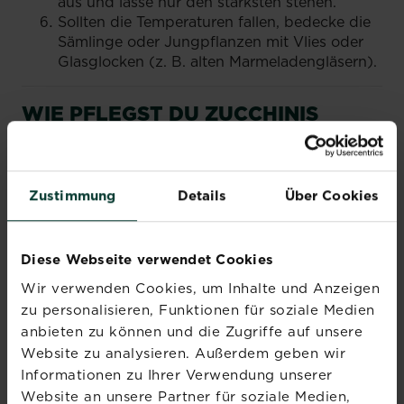
aus und lasse nur den stärksten stehen.
Sollten die Temperaturen fallen, bedecke die
Sämlinge oder Jungpflanzen mit Vlies oder
Glasglocken (z. B. alten Marmeladengläsern).
WIE PFLEGST DU ZUCCHINIS
RICHTIG?
Die Pflege von Zucchinipflanzen ist an sich
Zustimmung
Details
Über Cookies
unkompliziert. Sie müssen aber vor allem
regelmäßig gegossen und ab und zu gedüngt
werden. Hier erfährst du alles über die richtige
Pflege deiner Zucchini.
Diese Webseite verwendet Cookies
Wir verwenden Cookies, um Inhalte und Anzeigen
ZUCCHINI RICHTIG GIESSEN
zu personalisieren, Funktionen für soziale Medien
anbieten zu können und die Zugriffe auf unsere
Das A und O bei der Pflege von Zucchini ist eine
Website zu analysieren. Außerdem geben wir
ausreichende Wasserzufuhr. Fehlende
Informationen zu Ihrer Verwendung unserer
Feuchtigkeit vertragen Zucchini nicht gut. Achte
Website an unsere Partner für soziale Medien,
vor allem auf deine Balkon- oder Terrassen-