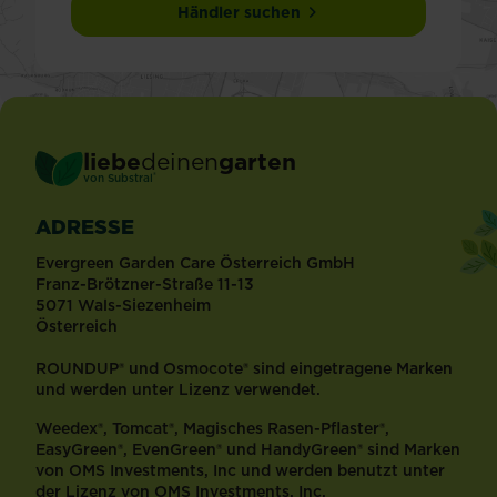
Händler suchen
liebe
deinen
garten
®
von Substral
ADRESSE
Evergreen Garden Care Österreich GmbH
Franz-Brötzner-Straße 11-13
5071 Wals-Siezenheim
Österreich
ROUNDUP® und Osmocote® sind eingetragene Marken
und werden unter Lizenz verwendet.
Weedex®, Tomcat®, Magisches Rasen-Pflaster®,
EasyGreen®, EvenGreen® und HandyGreen® sind Marken
von OMS Investments, Inc und werden benutzt unter
der Lizenz von OMS Investments, Inc.