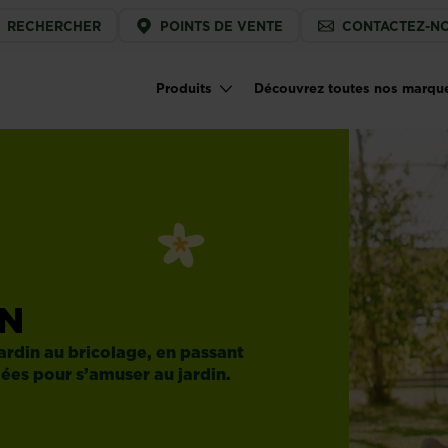
ice
RECHERCHER
POINTS DE VENTE
CONTACTEZ-N
u
Produits
Découvrez toutes nos marqu
Main navigation
IN
 jardin au bricolage, en passant
dées pour s’amuser au jardin.