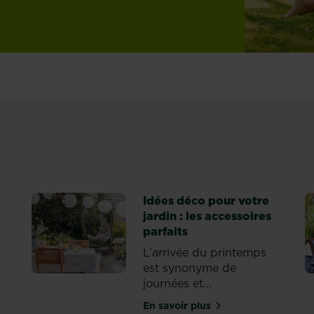
Idées déco pour votre
jardin : les accessoires
parfaits
L’arrivée du printemps
est synonyme de
s nature
journées et...
En savoir plus
sur Idées déco pour votre j