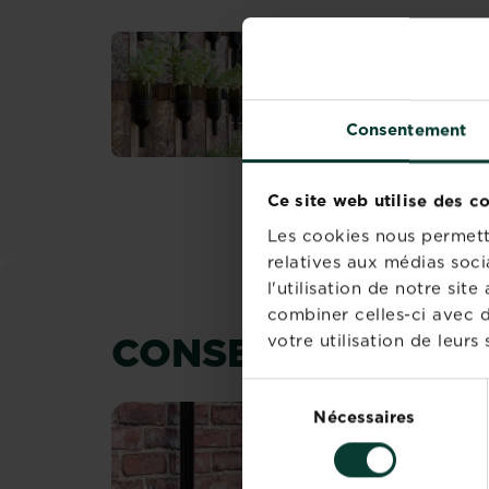
Décoration de jardin à
faire soi-même : idées
récup !
Vous aimeriez rendre
Consentement
votre jardin ou terrasse..
En savoir plus
sur Décoration de 
Ce site web utilise des c
Les cookies nous permette
relatives aux médias soci
l'utilisation de notre si
combiner celles-ci avec d
CONSEILS ET INS
votre utilisation de leurs 
Sélection
Nécessaires
du
consentement