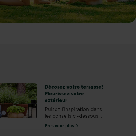
Décorez votre terrasse!
Fleurissez votre
extérieur
Puisez l’inspiration dans
les conseils ci-dessous...
En savoir plus
sur Décorez votre terrasse! Fleuri
ardin : les accessoires parfaits