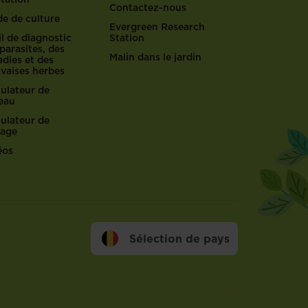
Contactez-nous
de de culture
Evergreen Research
l de diagnostic
Station
parasites, des
Malin dans le jardin
dies et des
vaises herbes
culateur de
reau
culateur de
lage
éos
Sélection de pays