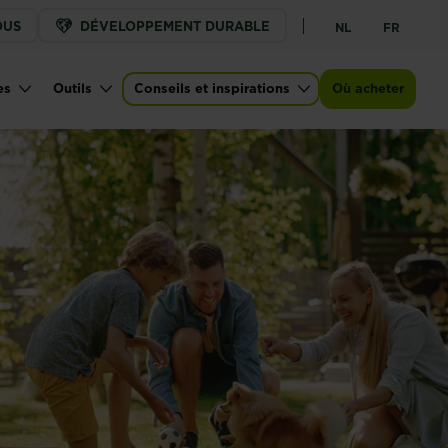
OUS
DÉVELOPPEMENT DURABLE
NL
FR
es
Outils
Conseils et inspirations
Où acheter