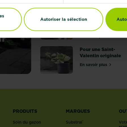
En savoir plus
sur 10 plantes 
Fabriquez votre
es
Autoriser la sélection
Auto
propre couronne de
 de
l'Avent
ur
En savoir plus
sur Fabriquez 
Pour une Saint-
Valentin originale
ts de jardins avant pour vous inspirer
En savoir plus
sur Pour une Sa
PRODUITS
MARQUES
OU
®
Soin du gazon
Substral
Votr
pla