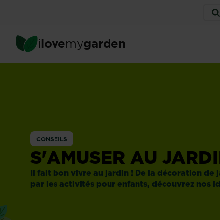
Skip
Serv
to
men
main
content
i
love
my
garden
CONSEILS
S'AMUSER AU JARD
Il fait bon vivre au jardin ! De la décoration de
par les activités pour enfants, découvrez nos i