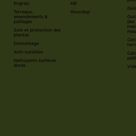
®
Engrais
KB
Gui
®
Terreaux,
Roundup
amendements &
Outi
paillages
des 
mala
Soin et protection des
mau
plantes
Cal
Désherbage
ter
Anti-nuisibles
Cal
pail
Nettoyants surfaces
dures
Vid