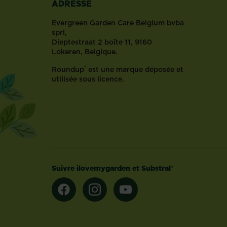
ADRESSE
accueillant,
reflète
Evergreen Garden Care Belgium bvba
votre
sprl,
goût
Dieptestraat 2 boîte 11, 9160
personnel
Lokeren, Belgique.
et
®
Roundup
est une marque déposée et
constitue
utilisée sous licence.
un
prolongement
de
votre
choix
de
style
d’intérieur:
Suivre ilovemygarden et Substral®
c’est
la
façon
idéale
d...