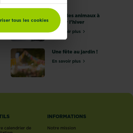
rustiques à suspendre à l’extérieur
Aider les animaux à
riser tous les cookies
passer l'hiver
En savoir plus
sur Aider les animaux à passer 
votre propre couronne de l'Avent
Une fête au jardin !
En savoir plus
sur Une fête au jardin !
int-Valentin originale
TILS
INFORMATIONS
e calendrier de
Notre mission
ntation