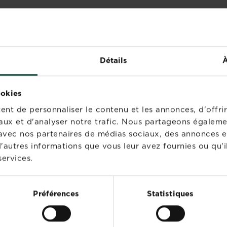
Détails
À
.
jardin à faire soi-même : idées récup !
ookies
nt de personnaliser le contenu et les annonces, d'offrir
aux et d'analyser notre trafic. Nous partageons égaleme
te avec nos partenaires de médias sociaux, des annonces e
'autres informations que vous leur avez fournies ou qu'il
PIRATIONS
services.
10 plantes rustiques
Préférences
Statistiques
à suspendre à
l’extérieur