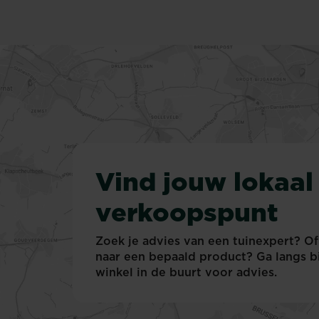
in
een
vochtige
omgeving.
Deze
schimmel
ontwikkelt
zich
op
bladeren,
Vind jouw lokaal
maar
ook
verkoopspunt
op
de
stam.
Zoek je advies van een tuinexpert? O
Wordt
naar een bepaald product? Ga langs b
gekenmerkt
winkel in de buurt voor advies.
door
vlekken
of