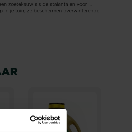
 een zoetekauw als de atalanta en voor …
op in je tuin; ze beschermen overwinterende
AAR