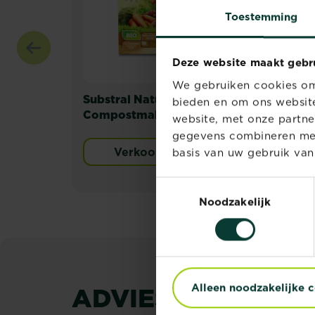
Toestemming
Deze website maakt gebr
We gebruiken cookies om 
Substral Naturen
Sub
bieden en om ons website
Compostmaker
website, met onze partne
gegevens combineren met 
Verkooppunten
basis van uw gebruik van
Toestemmingsselectie
Noodzakelijk
ADVIES & INSPIRA
Alleen noodzakelijke 