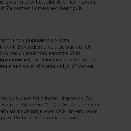
d zwart met witte spikkels en lang zwarte
elt. Ze vormen immers een belangrijk
nplant. Even populair is de
roze
ijk oogt. Bovendien bloeit die pas op het
leine vos en atalanta’s aantrekt. Ook
nginnenkruid
, met bloemen van begin juni
ntuin
een waar vlinderparadijs is? Venkel,
en de rupsen tot vlinders uitgroeien. De
es op de bladeren. Op (sier)distels leven de
ia als landkaartje voor. Ook klavers (voor
leggen. Probeer een strookje gazon