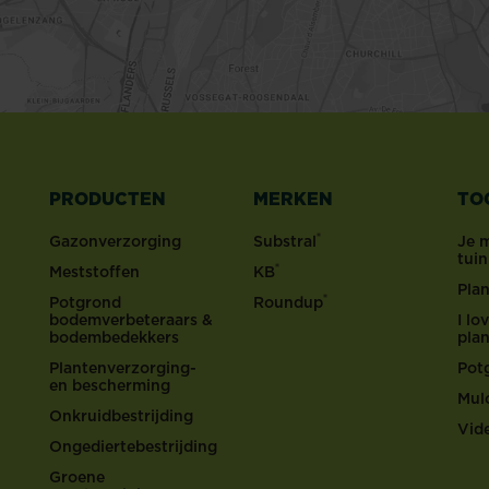
PRODUCTEN
MERKEN
TO
®
Gazonverzorging
Substral
Je 
tui
®
Meststoffen
KB
Pla
®
Potgrond
Roundup
bodemverbeteraars &
I l
bodembedekkers
pla
Plantenverzorging-
Pot
en bescherming
Mul
Onkruidbestrijding
Vid
Ongediertebestrijding
Groene