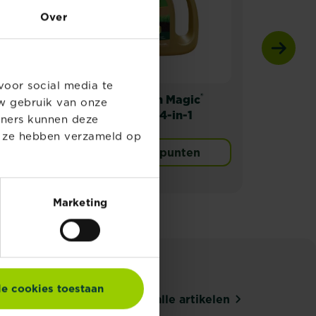
Over
voor social media te
®
l-
Substral Patch Magic
Subs
w gebruik van onze
Herstelgazon 4-in-1
tners kunnen deze
e ze hebben verzameld op
Verkooppunten
Marketing
le cookies toestaan
Ontdek alle artikelen