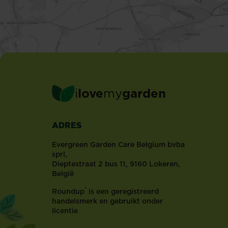
verdikkingen
op
het
blad,
met
een
kleur...
i
love
my
garden
ADRES
Evergreen Garden Care Belgium bvba
sprl,
Dieptestraat 2 bus 11, 9160 Lokeren,
België
®
Roundup
is een geregistreerd
handelsmerk en gebruikt onder
licentie