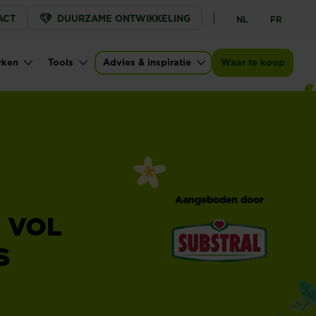
ACT
DUURZAME ONTWIKKELING
NL
FR
rken
Tools
Advies & inspiratie
Waar te koop
Aangeboden door
 VOL
S
®
Substral