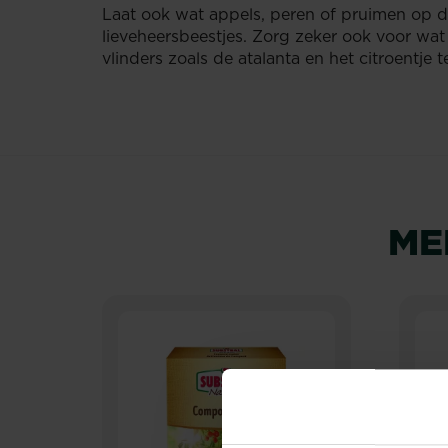
Laat ook wat appels, peren of pruimen op de
lieveheersbeestjes. Zorg zeker ook voor wa
vlinders zoals de atalanta en het citroentje 
ME