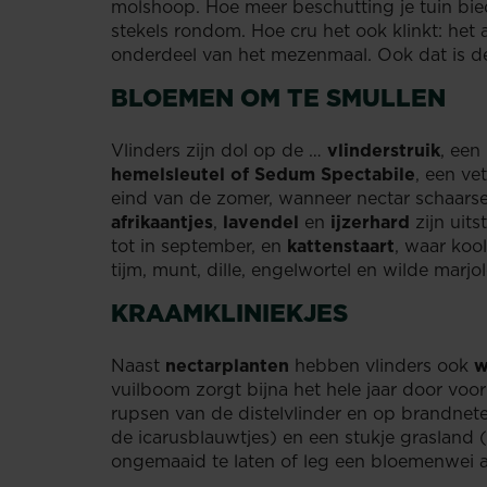
molshoop. Hoe meer beschutting je tuin bie
stekels rondom. Hoe cru het ook klinkt: het
onderdeel van het mezenmaal. Ook dat is de
BLOEMEN OM TE SMULLEN
Vlinders zijn dol op de …
vlinderstruik
, een
hemelsleutel of Sedum Spectabile
, een ve
eind van de zomer, wanneer nectar schaars
afrikaantjes
,
lavendel
en
ijzerhard
zijn uit
tot in september, en
kattenstaart
, waar kool
tijm, munt, dille, engelwortel en wilde marjo
KRAAMKLINIEKJES
Naast
nectarplanten
hebben vlinders ook
w
vuilboom zorgt bijna het hele jaar door voor
rupsen van de distelvlinder en op brandnete
de icarusblauwtjes) en een stukje grasland 
ongemaaid te laten of leg een bloemenwei 