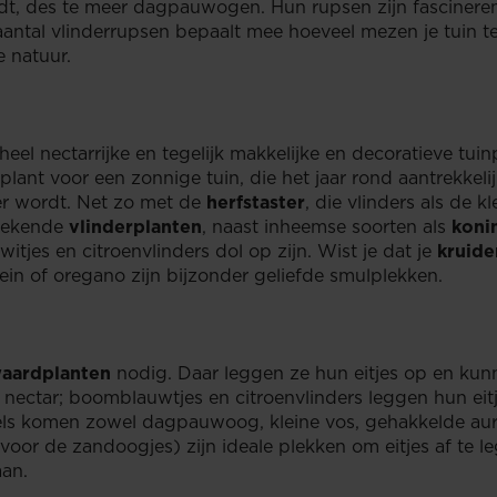
dt, des te meer dagpauwogen. Hun rupsen zijn fascineren
 aantal vlinderrupsen bepaalt mee hoeveel mezen je tuin t
 natuur.
 heel nectarrijke en tegelijk makkelijke en decoratieve tui
tplant voor een zonnige tuin, die het jaar rond aantrekkel
er wordt. Net zo met de
herfstaster
, die vlinders als de k
stekende
vlinderplanten
, naast inheemse soorten als
koni
witjes en citroenvlinders dol op zijn. Wist je dat je
kruide
lein of oregano zijn bijzonder geliefde smulplekken.
aardplanten
nodig. Daar leggen ze hun eitjes op en kunn
 nectar; boomblauwtjes en citroenvlinders leggen hun eitj
ls komen zowel dagpauwoog, kleine vos, gehakkelde aurel
(voor de zandoogjes) zijn ideale plekken om eitjes af te 
aan.