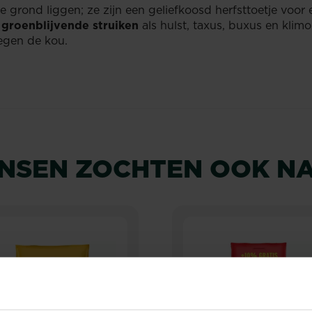
 grond liggen; ze zijn een geliefkoosd herfsttoetje voor
t
groenblijvende struiken
als hulst, taxus, buxus en klim
tegen de kou.
NSEN ZOCHTEN OOK N