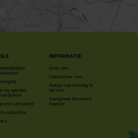
OLS
INFORMATIE
maandelijkse
Over ons
nkalender
Contacteer ons
ntengids
Bekijk ook Handig in
ove my garden
de tuin
ntendokter
Evergreen Research
grond calculator
Station
ch calculator
eo's