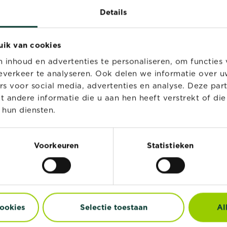
Details
uik van cookies
inhoud en advertenties te personaliseren, om functies 
stral Gazonkalk
Substral Gazonmest Al
verkeer te analyseren. Ook delen we informatie over u
In-One Maxi 400m²
rs voor social media, advertenties en analyse. Deze par
andere informatie die u aan hen heeft verstrekt of di
Verkooppunten
Verkooppunten
 hun diensten.
Voorkeuren
Statistieken
TIE
cookies
Selectie toestaan
Al