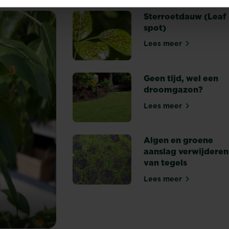
Sterroetdauw (Leaf
spot)
Lees meer
Sterroetdauw (Le
Geen tijd, wel een
droomgazon?
Lees meer
Geen tijd, wel 
Algen en groene
aanslag verwijderen
van tegels
n
Lees meer
Algen en groene 