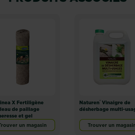
®
inea X Fertiligène
Naturen
Vinaigre de
leau de paillage
désherbage multi-usa
eresse et gel
Trouver un magasin
Trouver un magasi
in, cours, allée concentré