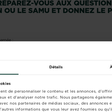
PRÉPAREZ-VOUS AUX QUESTIO
 OU LE SAMU ET DONNEZ LE P
cernée ;
oxiquée ;
ire ou accidentelle ;
Détails
À
) ;
ookies
éterminer) .
nt de personnaliser le contenu et les annonces, d'offrir
és par la personne intoxiquée (vomissements, transpirat
aux et d'analyser notre trafic. Nous partageons égaleme
te avec nos partenaires de médias sociaux, des annonces e
'autres informations que vous leur avez fournies ou qu'il