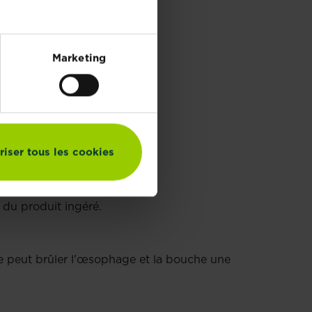
étiquettes, les notices
Marketing
NGESTION D'UN
riser tous les cookies
n du produit ingéré.
que peut brûler l'œsophage et la bouche une