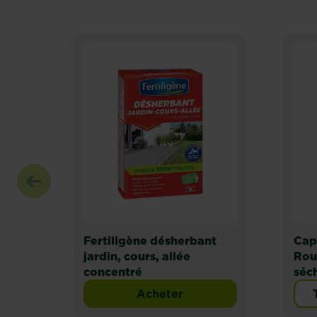
Fertiligène désherbant
Cap
jardin, cours, allée
Rou
concentré
séch
Acheter
Fertiligène désherbant jard