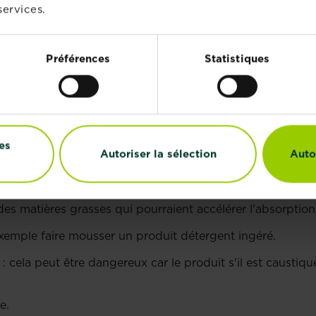
services.
ital, emportez le reste de produit, les emballages, les 
Préférences
Statistiques
S À NE PAS FAIRE EN CAS D'I
es
Autoriser la sélection
Auto
nt des matières grasses qui pourraient accélérer l'absorptio
 exemple faire mousser un produit détergent ingéré.
: cela peut être dangereux car le produit s'il est causti
e.