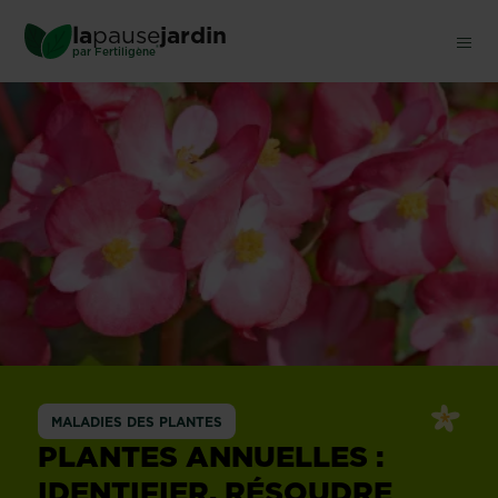
Skip
la
pause
jardin
to
®
par
Fertiligène
main
content
MALADIES DES PLANTES
PLANTES ANNUELLES :
IDENTIFIER, RÉSOUDRE