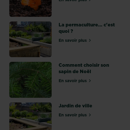
sur Culture des carottes :
ça
?
L'hydroponie
La permaculture... c'est
...
quoi ?
c'est
quoi
En savoir plus
sur La permaculture... c'es
?
L’
hydroponie,
c’est
Comment choisir son
de
sapin de Noël
la
En savoir plus
culture
sur Comment choisir son s
hors
sol...
Jardin de ville
En savoir plus
sur Jardin de ville