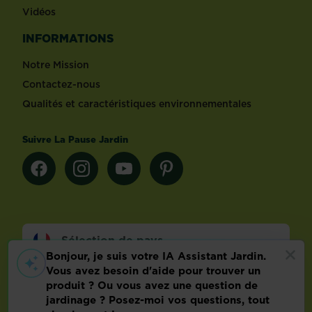
Vidéos
INFORMATIONS
Notre Mission
Contactez-nous
Qualités et caractéristiques environnementales
Suivre La Pause Jardin
Sélection de pays
Footer
Mentions légales
FAQ
Politique relative aux données personnelles
Préférences de cookies