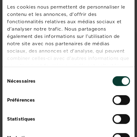
S'inscrire
Les cookies nous permettent de personnaliser le
contenu et les annonces, d'offrir des
fonctionnalités relatives aux médias sociaux et
d'analyser notre trafic. Nous partageons
également des informations sur l'utilisation de
notre site avec nos partenaires de médias
CONSEILS ET INSPIRATIONS
sociaux, des annonces et d'analyse, qui peuvent
combiner celles-ci avec d'autres informations que
Découvrez tous les articles
vous leur avez fournies ou qu'ils ont collectées
lors de votre utilisation de leurs services.
Sélection
Nécessaires
du
consentement
Préférences
Statistiques
L'hydroponie