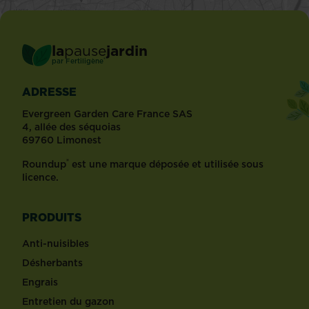
la
pause
jardin
®
par
Fertiligène
ADRESSE
Evergreen Garden Care France SAS
4, allée des séquoias
69760 Limonest
®
Roundup
est une marque déposée et utilisée sous
licence.
PRODUITS
Anti-nuisibles
Désherbants
Engrais
Entretien du gazon