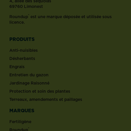
4, allée des séquoias
69760 Limonest
®
Roundup
est une marque déposée et utilisée sous
licence.
PRODUITS
Anti-nuisibles
Désherbants
Engrais
Entretien du gazon
Jardinage Raisonné
Protection et soin des plantes
Terreaux, amendements et paillages
MARQUES
Fertiligène
®
Roundup