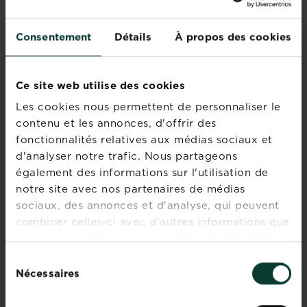
Découvrez tous les articles
Consentement
Détails
À propos des cookies
Ce site web utilise des cookies
Les cookies nous permettent de personnaliser le
contenu et les annonces, d'offrir des
fonctionnalités relatives aux médias sociaux et
d'analyser notre trafic. Nous partageons
Jardin de ville
également des informations sur l'utilisation de
notre site avec nos partenaires de médias
Le
En savoir plus
sociaux, des annonces et d'analyse, qui peuvent
sur Jardin de ville
point
combiner celles-ci avec d'autres informations que
fort
vous leur avez fournies ou qu'ils ont collectées
du
lors de votre utilisation de leurs services.
Sélection
Jardin suspendu
jardin
Nécessaires
du
citadin,
En savoir plus
sur Jardin suspendu
c’est
consentement