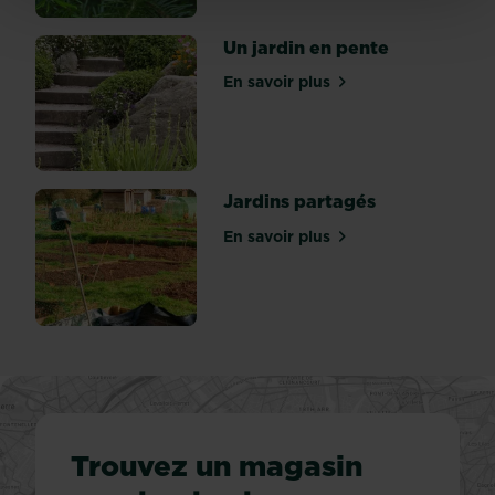
La
spécificité
Un jardin en pente
du
En savoir plus
jardin
sur Un jardin en pente
de
ville...
Jardins partagés
En savoir plus
sur Jardins partagés
Trouvez un magasin