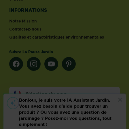
INFORMATIONS
Notre Mission
Contactez-nous
Qualités et caractéristiques environnementales
Suivre La Pause Jardin
Sélection de pays
Footer
Mentions légales
FAQ
Politique relative aux données personnelles
Préférences de cookies