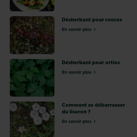
bien
des
Désherbant pour ronces
déboires
en
En savoir plus
sur Désherbant pour ronc
vous
permettant
de
sélectionner
les
Désherbant pour orties
plantes
En savoir plus
vivaces...
sur Désherbant pour ortie
Comment se débarrasser
du liseron ?
En savoir plus
sur Comment se débarrasse