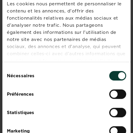
S'inscrire
Les cookies nous permettent de personnaliser le
contenu et les annonces, d'offrir des
fonctionnalités relatives aux médias sociaux et
d'analyser notre trafic. Nous partageons
également des informations sur l'utilisation de
CONSEILS ET INSPIRATIONS
notre site avec nos partenaires de médias
sociaux, des annonces et d'analyse, qui peuvent
Découvrez tous les articles
combiner celles-ci avec d'autres informations que
vous leur avez fournies ou qu'ils ont collectées
lors de votre utilisation de leurs services.
Sélection
Nécessaires
du
consentement
Préférences
Statistiques
Plantes vivaces : planter,
semer
Marketing