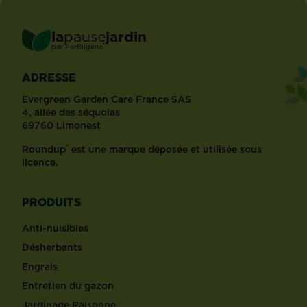
la
pause
jardin
®
par
Fertiligène
ADRESSE
Evergreen Garden Care France SAS
4, allée des séquoias
69760 Limonest
®
Roundup
est une marque déposée et utilisée sous
licence.
PRODUITS
Anti-nuisibles
Désherbants
Engrais
Entretien du gazon
Jardinage Raisonné