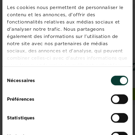
Les cookies nous permettent de personnaliser le
contenu et les annonces, d'offrir des
fonctionnalités relatives aux médias sociaux et
d'analyser notre trafic. Nous partageons
également des informations sur l'utilisation de
notre site avec nos partenaires de médias
sociaux, des annonces et d'analyse, qui peuvent
combiner celles-ci avec d'autres informations que
®
Naturen
Mini-
Fertiligène
Fer
vous leur avez fournies ou qu'ils ont collectées
pièges jaunes pour
Insecticide plantes
fru
lors de votre utilisation de leurs services.
Sélection
plantes de la
de la maison
maison et
Nécessaires
du
balconnières
consentement
Acheter
Acheter
Naturen® Mini-pièges jaunes pour plantes de la maison
Fertiligène Insecticide
Préférences
Statistiques
MALADIES COURANTES DES