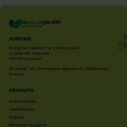
la
pause
jardin
®
par
Fertiligène
ADRESSE
Evergreen Garden Care France SAS
4, allée des séquoias
69760 Limonest
®
Roundup
est une marque déposée et utilisée sous
licence.
PRODUITS
Anti-nuisibles
Désherbants
Engrais
Entretien du gazon