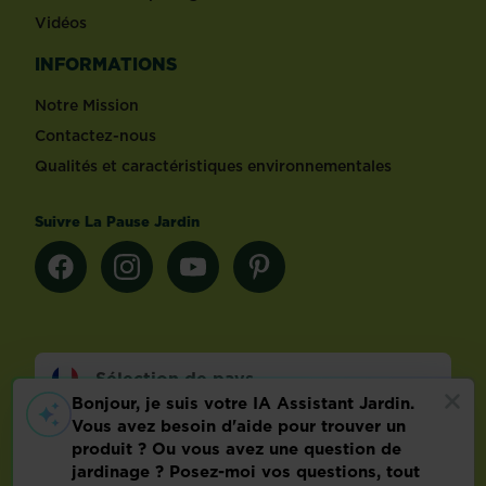
Vidéos
INFORMATIONS
Notre Mission
Contactez-nous
Qualités et caractéristiques environnementales
Suivre La Pause Jardin
Sélection de pays
Footer
Mentions légales
FAQ
Politique relative aux données personnelles