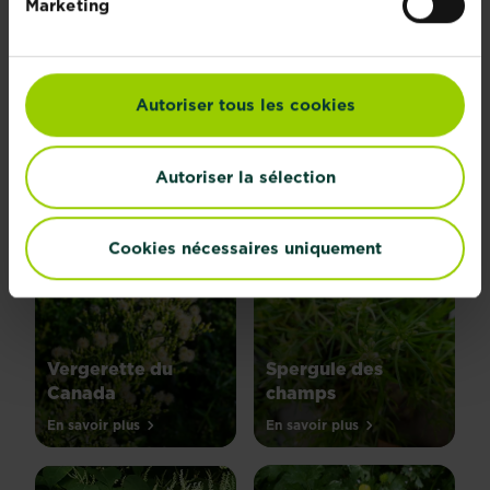
Marketing
PLANTES
Explore all diseases
Autoriser tous les cookies
Types de plantes
Autoriser la sélection
Cookies nécessaires uniquement
Vergerette du
Spergule des
Canada
champs
En savoir plus
En savoir plus