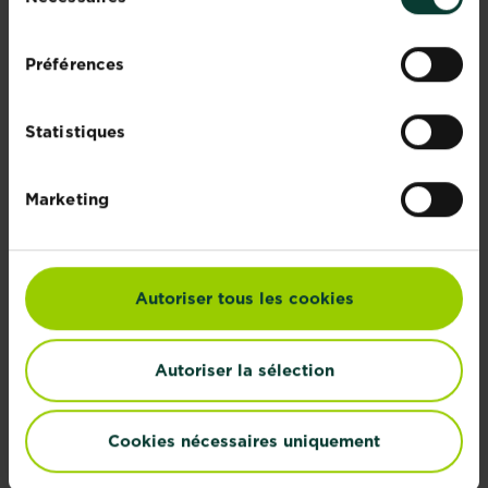
du
Renouée Persicaire
Renoncule
consentement
En savoir plus
En savoir plus
Préférences
Statistiques
Marketing
Moutarde noire
Morelle noire
En savoir plus
En savoir plus
Autoriser tous les cookies
Autoriser la sélection
Cookies nécessaires uniquement
Médick noir
Matricaire