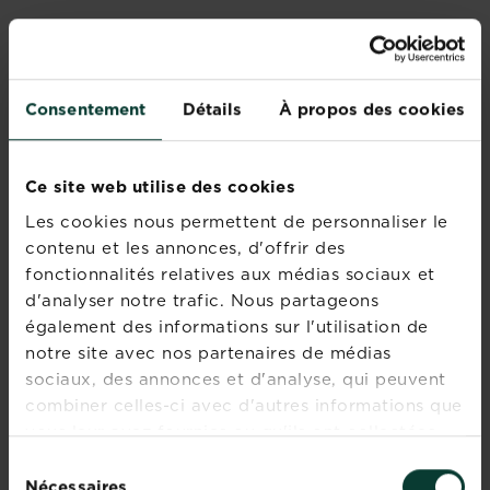
Types de plantes
Consentement
Détails
À propos des cookies
Ce site web utilise des cookies
Les cookies nous permettent de personnaliser le
contenu et les annonces, d'offrir des
Vergerette du
Spergule des
fonctionnalités relatives aux médias sociaux et
Canada
champs
d'analyser notre trafic. Nous partageons
également des informations sur l'utilisation de
En savoir plus
En savoir plus
notre site avec nos partenaires de médias
sociaux, des annonces et d'analyse, qui peuvent
combiner celles-ci avec d'autres informations que
vous leur avez fournies ou qu'ils ont collectées
lors de votre utilisation de leurs services.
Sélection
Nécessaires