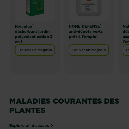
®
®
Roundup
HOME DEFENSE
Na
désherbant jardin
anti-dépôts verts
dés
polyvalent action 2
prêt à l'emploi
usa
en 1
l'e
Trouver un magasin
Trouver un magasin
T
MALADIES COURANTES DES
PLANTES
Explore all diseases