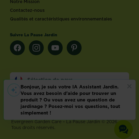
Notre Mission
Contactez-nous
Qualités et caractéristiques environnementales
Suivre La Pause Jardin
Sélection de pays
Footer
Mentions légales
FAQ
Politique relative aux données personnelles
Préférences de cookies
Evergreen Garden Care – La Pause Jardin © 2026 –
Tous droits réservés.