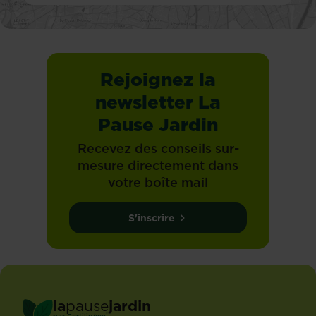
Rejoignez la
newsletter La
Pause Jardin
Recevez des conseils sur-
mesure directement dans
votre boîte mail
S'inscrire
la
pause
jardin
®