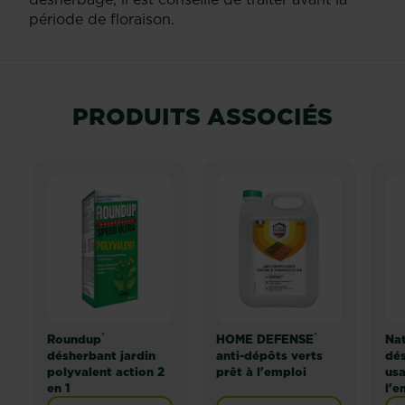
période de floraison.
PRODUITS ASSOCIÉS
®
®
Roundup
HOME DEFENSE
Na
désherbant jardin
anti-dépôts verts
dés
polyvalent action 2
prêt à l'emploi
usa
en 1
l'e