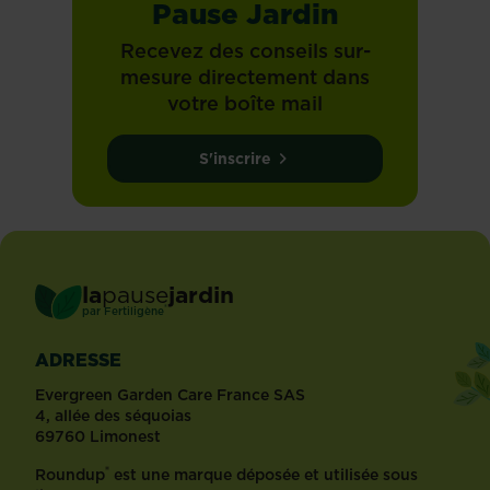
Pause Jardin
Recevez des conseils sur-
mesure directement dans
votre boîte mail
S'inscrire
la
pause
jardin
®
par
Fertiligène
ADRESSE
Evergreen Garden Care France SAS
4, allée des séquoias
69760 Limonest
®
Roundup
est une marque déposée et utilisée sous