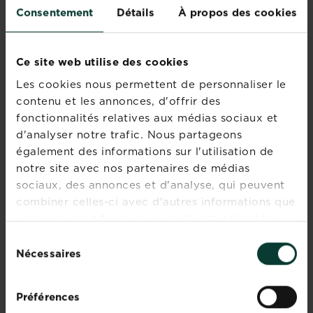
Consentement
Détails
À propos des cookies
Vergerette du
Spergule des
Ce site web utilise des cookies
Canada
champs
Les cookies nous permettent de personnaliser le
En savoir plus
En savoir plus
contenu et les annonces, d'offrir des
fonctionnalités relatives aux médias sociaux et
d'analyser notre trafic. Nous partageons
également des informations sur l'utilisation de
notre site avec nos partenaires de médias
sociaux, des annonces et d'analyse, qui peuvent
combiner celles-ci avec d'autres informations que
Renouée Persicaire
Renoncule
vous leur avez fournies ou qu'ils ont collectées
En savoir plus
En savoir plus
lors de votre utilisation de leurs services.
Sélection
Nécessaires
du
consentement
Préférences