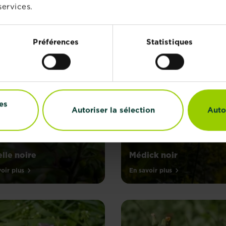
services.
gule des champs
Renouée Persicaire
oir plus
En savoir plus
Préférences
Statistiques
es
Autoriser la sélection
Auto
lle noire
Médick noir
oir plus
En savoir plus