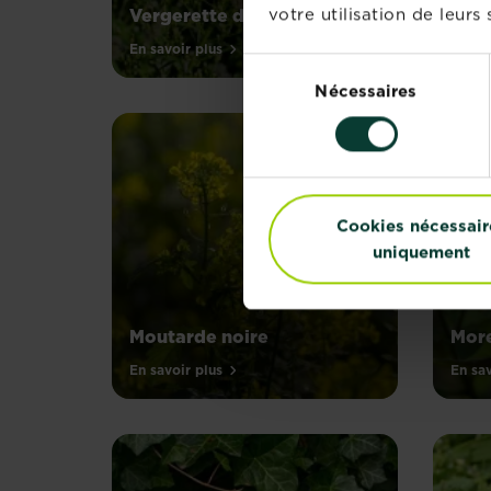
votre utilisation de leurs 
Vergerette du Canada
Sper
En savoir plus
En sav
Sélection
Nécessaires
du
consentement
Cookies nécessair
uniquement
Moutarde noire
More
En savoir plus
En sav