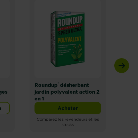
®
Roundup
désherbant
Rou
ges
jardin polyvalent action 2
jard
en 1
en 1
n
Acheter
T
Roundup® désherbant jardin 
Comparez les revendeurs et les
stocks