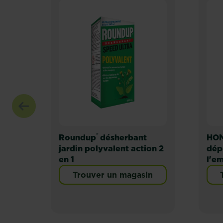
®
Roundup
désherbant
HOM
jardin polyvalent action 2
dépô
en 1
l'e
Trouver un magasin