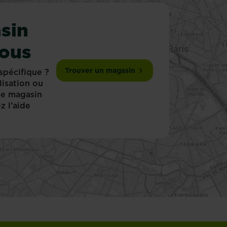
sin
vous
Trouver un magasin
spécifique ?
lisation ou
 le magasin
z l’aide