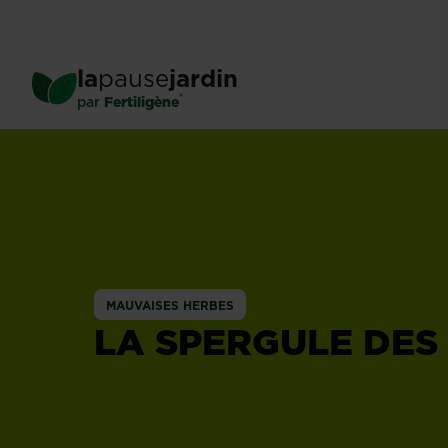
Skip
to
main
la
pause
jardin
content
®
par
Fertiligène
MAUVAISES HERBES
LA SPERGULE DES