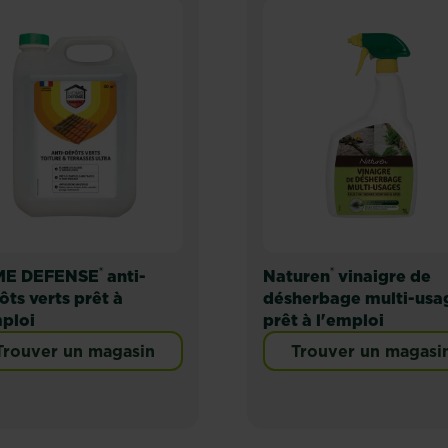
®
®
E DEFENSE
anti-
Naturen
vinaigre de
ts verts prêt à
désherbage multi-usa
mploi
prêt à l'emploi
Trouver un magasin
Trouver un magasi