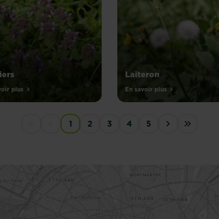
iers
Laiteron
oir plus
En savoir plus
1
2
3
4
5
First disabled
Previous disabled
Next ›
Last »