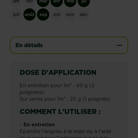
jan
fév
mar
avr
mai
jui
juil
août
sep
oct
nov
déc
En détails
DOSE D'APPLICATION
En entretien pour 1m² : 40 g (2
poignées)
Sur semis pour 1m² : 25 g (1 poignée)
COMMENT L'UTILISER :
-
En entretien
Epandre l'engrais à la main ou à l'aide