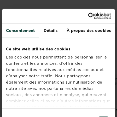
PRODUITS ASSOCIÉS
Consentement
Détails
À propos des cookies
NOUVEAU
Ce site web utilise des cookies
Les cookies nous permettent de personnaliser le
contenu et les annonces, d'offrir des
fonctionnalités relatives aux médias sociaux et
d'analyser notre trafic. Nous partageons
Fertiligène engrais
KB engrais universel
Fer
également des informations sur l'utilisation de
longue durée
uni
notre site avec nos partenaires de médias
premium universel
sociaux, des annonces et d'analyse, qui peuvent
combiner celles-ci avec d'autres informations que
vous leur avez fournies ou qu'ils ont collectées
Acheter
Trouver un magasin
T
Fertiligène engrais longue durée premium universel
lors de votre utilisation de leurs services.
Sélection