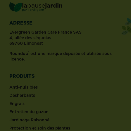
la
pause
jardin
®
par
Fertiligène
ADRESSE
Evergreen Garden Care France SAS
4, allée des séquoias
69760 Limonest
®
Roundup
est une marque déposée et utilisée sous
licence.
PRODUITS
Anti-nuisibles
Désherbants
Engrais
Entretien du gazon
Jardinage Raisonné
Protection et soin des plantes