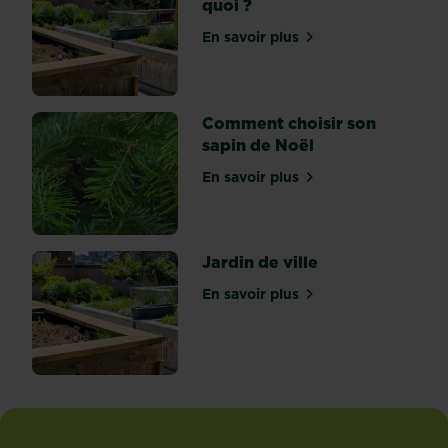
quoi ?
c'est
quoi
En savoir plus
sur La permaculture... c'es
?
L’
hydroponie,
c’est
Comment choisir son
de
sapin de Noël
la
En savoir plus
culture
sur Comment choisir son s
hors
sol...
Jardin de ville
En savoir plus
sur Jardin de ville