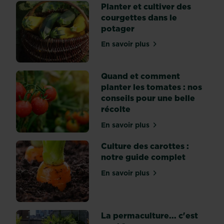
Planter et cultiver des
l’eau
courgettes dans le
et
potager
‘Ponie’
du
En savoir plus
sur Planter et cultiver de
grec
‘Ponos’
‘travail
Quand et comment
ou
planter les tomates : nos
effort’.
conseils pour une belle
On
récolte
parle
En savoir plus
de
sur Quand et comment plant
travail
Culture des carottes :
par
notre guide complet
l’eau,
c’est
En savoir plus
sur Culture des carottes :
ça
?
L'hydroponie
La permaculture... c'est
...