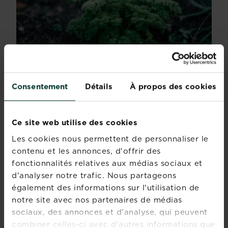
Consentement
Détails
À propos des cookies
Ce site web utilise des cookies
LES PRODUITS À UTILISER
Les cookies nous permettent de personnaliser le
EN JUILLET
contenu et les annonces, d'offrir des
fonctionnalités relatives aux médias sociaux et
Des produits de jardinage pour cultiver
d'analyser notre trafic. Nous partageons
votre potager, prendre soin de vos plantes
également des informations sur l'utilisation de
et lutter contre les insectes de la maison:
notre site avec nos partenaires de médias
du terreau, de l'engrais, des produits de
sociaux, des annonces et d'analyse, qui peuvent
soin, des désherbants et des insecticides
combiner celles-ci avec d'autres informations que