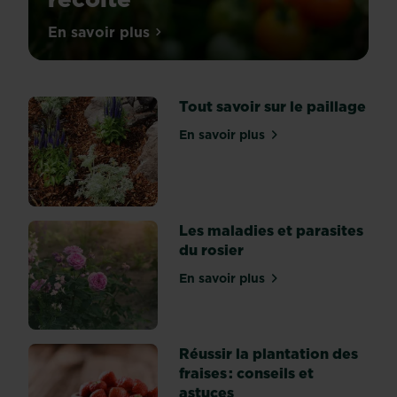
Star
En savoir plus
sur Quand et comment planter les tomate
de
l’été,
la
Tout savoir sur le paillage
tomate
(Solanum
En savoir plus
sur Tout savoir sur le paill
lycopersicum
)
donne
un
coup
Les maladies et parasites
d’éclat
du rosier
à
En savoir plus
nos
sur Les maladies et parasit
assiettes
avec
ses
Réussir la plantation des
couleurs
fraises : conseils et
pimpantes
astuces