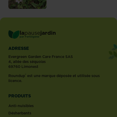
la
pause
jardin
®
par
Fertiligène
ADRESSE
Evergreen Garden Care France SAS
4, allée des séquoias
69760 Limonest
®
Roundup
est une marque déposée et utilisée sous
licence.
PRODUITS
Anti-nuisibles
Désherbants