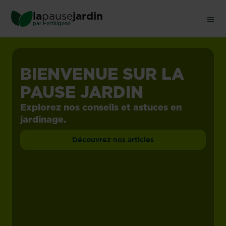
Skip
la
pause
jardin
to
®
par
Fertiligène
main
content
BIENVENUE SUR
LA
PAUSE JARDIN
Explorez nos conseils et astuces en
jardinage.
Découvrez nos articles