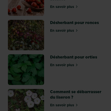
:
rouge,
En savoir plus
sur Réussir la plantation de
jaune,
orange,
Désherbant pour ronces
et
même
En savoir plus
sur Désherbant pour ronc
verte
ou
noire.
Pour
en
Désherbant pour orties
découvrir
En savoir plus
toutes
sur Désherbant pour ortie
les...
Comment se débarrasser
du liseron ?
En savoir plus
sur Comment se débarrasse