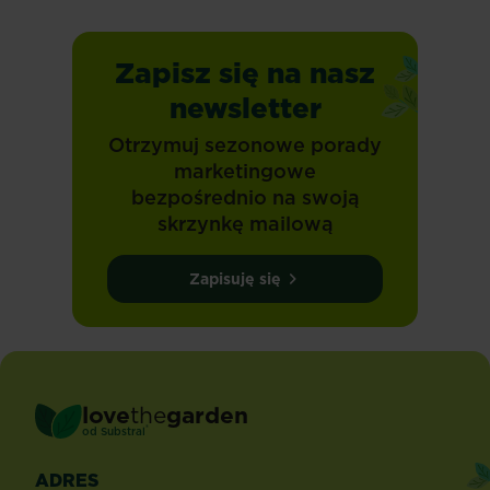
Zapisz się na nasz
newsletter
Otrzymuj sezonowe porady
marketingowe
bezpośrednio na swoją
skrzynkę mailową
Zapisuję się
love
the
garden
®
od
Substral
ADRES