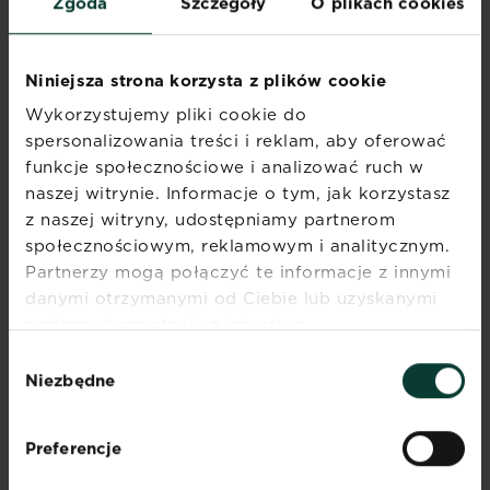
Zgoda
Szczegóły
O plikach cookies
Niniejsza strona korzysta z plików cookie
Wykorzystujemy pliki cookie do
spersonalizowania treści i reklam, aby oferować
funkcje społecznościowe i analizować ruch w
naszej witrynie. Informacje o tym, jak korzystasz
z naszej witryny, udostępniamy partnerom
Problemy w uprawie kwiatów balkonowych
społecznościowym, reklamowym i analitycznym.
Któż z nas nie doświadczył tego rozczarowania. Tuż...
Partnerzy mogą połączyć te informacje z innymi
Czytaj więcej
Problemy w uprawie kwiatów balkonowych
danymi otrzymanymi od Ciebie lub uzyskanymi
podczas korzystania z ich usług.
Wybór
Niezbędne
zgody
Preferencje