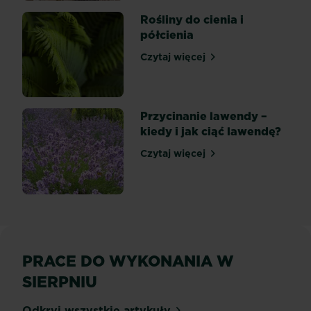
Rośliny do cienia i
półcienia
Czytaj więcej
Rośliny do cienia i półcieni
Przycinanie lawendy –
kiedy i jak ciąć lawendę?
Czytaj więcej
Przycinanie lawendy – kied
PRACE DO WYKONANIA W
SIERPNIU
Odkryj wszystkie artykuły