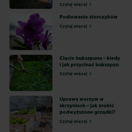
Czytaj więcej
Kwiaty
Kiedy przycinać róże na w
na
taras
Podlewanie storczyków
powinny
cieszyć
Czytaj więcej
Podlewanie storczyków
oko
domowników
i
gości
przez
cały
Cięcie bukszpanu – kiedy
sezon,
i jak przycinać bukszpan
a
przynajmniej
Czytaj więcej
od
Cięcie bukszpanu – kiedy i
wczesnej
wiosny
do
późnej
Uprawa warzyw w
jesieni,
gdy...
skrzyniach – jak zrobić
podwyższone grządki?
Czytaj więcej
Uprawa warzyw w skrzyniac