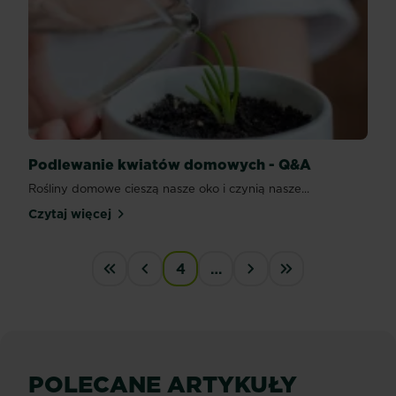
Podlewanie kwiatów domowych - Q&A
Rośliny domowe cieszą nasze oko i czynią nasze...
Czytaj więcej
Podlewanie kwiatów domowych - Q&A
PAGINATION
4
…
« First
‹‹
››
Last »
POLECANE ARTYKUŁY