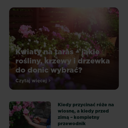
Kwiaty na taras – jakie
rośliny, krzewy i drzewka
do donic wybrać?
Wybór
Czytaj więcej
Kwiaty na taras – jakie rośliny, krzewy 
roślin
na
taras
lub
balkon
Kiedy przycinać róże na
nie
wiosnę, a kiedy przed
powinien
zimą – kompletny
być
przewodnik
dziełem
przypadku.