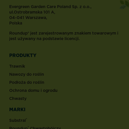
Evergreen Garden Care Poland Sp. z o.o.,
ul.Ostrobramska 101 A,
04-041 Warszawa,
Polska
Roundup® jest zarejestrowanym znakiem towarowym i
jest używany na podstawie licencji.
PRODUKTY
Trawnik
Nawozy do roślin
Podłoża do roślin
Ochrona domu i ogrodu
Chwasty
MARKI
®
Substral
®
Roundup
Chwastobójczy